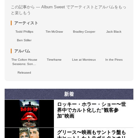
この記事から — Album Sweet でアーティストとアルバムをもっ
と楽しもう
アーティスト
Todd Phillips
Tim McGraw
Bradley Cooper
Jack Black
Ben Stiller
アルバム
The Colton House
Timeframe
Live at Montreux
In the Pines
Sessions: Songs
for the Southwest
Released
新着
ロッキー・ホラー・ショー〜世
界中でカルト化した“観客参
加”映画
グリース〜映画もサントラ盤も