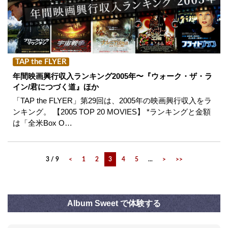
TAP the FLYER
年間映画興行収入ランキング2005年〜『ウォーク・ザ・ラ
イン/君につづく道』ほか
「TAP the FLYER」第29回は、2005年の映画興行収入をラ
ンキング。 【2005 TOP 20 MOVIES】 *ランキングと金額
は「全米Box O…
3 / 9
<
1
2
3
4
5
...
>
>>
Album Sweet で体験する