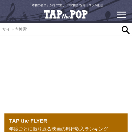
「本物の音楽」が持つ“繋がり”や“物語”を毎日コラム配信
TAP the FLYER
年度ごとに振り返る映画の興行収入ランキング