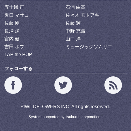
五十嵐 正
石浦 由高
阪口 マサコ
佐々木 モトアキ
佐藤 剛
佐藤 輝
長澤 潔
中野 充浩
宮内 健
山口 洋
吉田 ボブ
ミュージックソムリエ
TAP the POP
フォローする
©
WILDFLOWERS INC.
All rights reserved.
System supported by
tsukurun corporation..