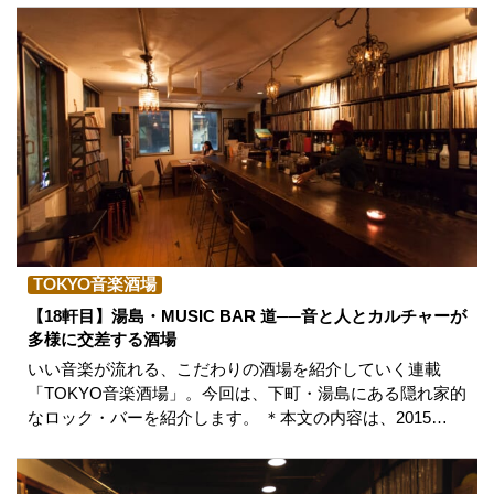
TOKYO音楽酒場
【18軒目】湯島・MUSIC BAR 道──音と人とカルチャーが
多様に交差する酒場
いい音楽が流れる、こだわりの酒場を紹介していく連載
「TOKYO音楽酒場」。今回は、下町・湯島にある隠れ家的
なロック・バーを紹介します。 ＊本文の内容は、2015…