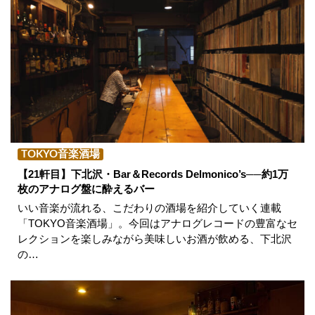
TOKYO音楽酒場
【21軒目】下北沢・Bar＆Records Delmonico’s──約1万
枚のアナログ盤に酔えるバー
いい音楽が流れる、こだわりの酒場を紹介していく連載
「TOKYO音楽酒場」。今回はアナログレコードの豊富なセ
レクションを楽しみながら美味しいお酒が飲める、下北沢
の…