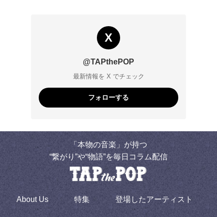
X
@TAPthePOP
最新情報を X でチェック
フォローする
「本物の音楽」が持つ
“繋がり”や“物語”を毎日コラム配信
About Us
特集
登場したアーティスト