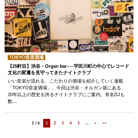
TOKYO音楽酒場
【25軒目】渋谷・Organ bar──宇田川町の中心でレコード
文化の変遷を見守ってきたナイトクラブ
いい音楽が流れる、こだわりの酒場を紹介していく連載
「TOKYO音楽酒場」。今回は渋谷・オルガン坂にある、
20年以上の歴史を誇るナイトクラブにご案内。有名DJも
数…
1 / 6
1
2
3
4
5
...
>
>>