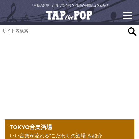
「本物の音楽」が持つ“繋がり”や“物語”を毎日コラム配信
TOKYO音楽酒場
いい音楽が流れる“こだわりの酒場”を紹介