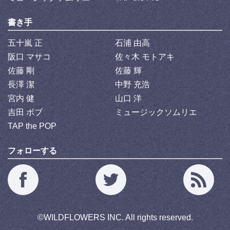
書き手
五十嵐 正
石浦 由高
阪口 マサコ
佐々木 モトアキ
佐藤 剛
佐藤 輝
長澤 潔
中野 充浩
宮内 健
山口 洋
吉田 ボブ
ミュージックソムリエ
TAP the POP
フォローする
©
WILDFLOWERS INC.
All rights reserved.