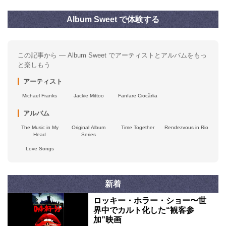
Album Sweet で体験する
この記事から — Album Sweet でアーティストとアルバムをもっ
と楽しもう
アーティスト
Michael Franks
Jackie Mittoo
Fanfare Ciocărlia
アルバム
The Music in My
Original Album
Time Together
Rendezvous in Rio
Head
Series
Love Songs
新着
ロッキー・ホラー・ショー〜世
界中でカルト化した“観客参
加”映画