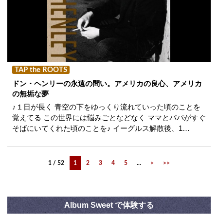
TAP the ROOTS
ドン・ヘンリーの永遠の問い。アメリカの良心、アメリカ
の無垢な夢
♪１日が長く 青空の下をゆっくり流れていった頃のことを
覚えてる この世界には悩みごとなどなく ママとパパがすぐ
そばにいてくれた頃のことを♪ イーグルス解散後、1…
1 / 52
1
2
3
4
5
...
>
>>
Album Sweet で体験する