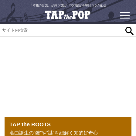
「本物の音楽」が持つ“繋がり”や“物語”を毎日コラム配信
TAP the ROOTS
名曲誕生の“鍵”や“謎”を紐解く知的好奇心