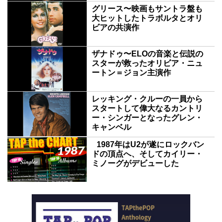
グリース〜映画もサントラ盤も
大ヒットしたトラボルタとオリ
ビアの共演作
ザナドゥ〜ELOの音楽と伝説の
スターが救ったオリビア・ニュ
ートン＝ジョン主演作
レッキング・クルーの一員から
スタートして偉大なるカントリ
ー・シンガーとなったグレン・
キャンベル
1987年はU2が遂にロックバン
ドの頂点へ、そしてカイリー・
ミノーグがデビューした