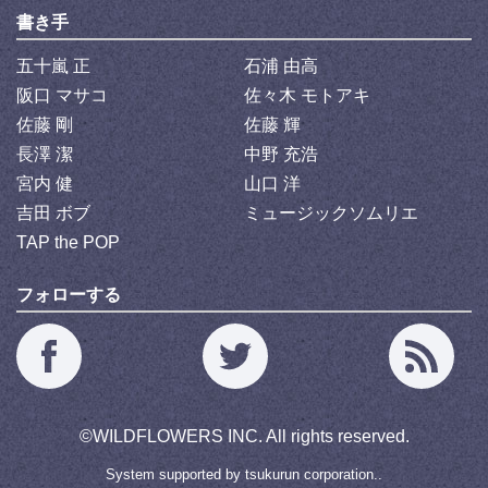
書き手
五十嵐 正
石浦 由高
阪口 マサコ
佐々木 モトアキ
佐藤 剛
佐藤 輝
長澤 潔
中野 充浩
宮内 健
山口 洋
吉田 ボブ
ミュージックソムリエ
TAP the POP
フォローする
©
WILDFLOWERS INC.
All rights reserved.
System supported by
tsukurun corporation..