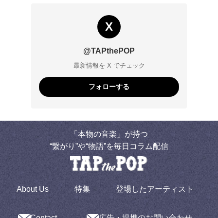
X
@TAPthePOP
最新情報を X でチェック
フォローする
「本物の音楽」が持つ
“繋がり”や“物語”を毎日コラム配信
About Us
特集
登場したアーティスト
Contact
広告・提携のお問い合わせ