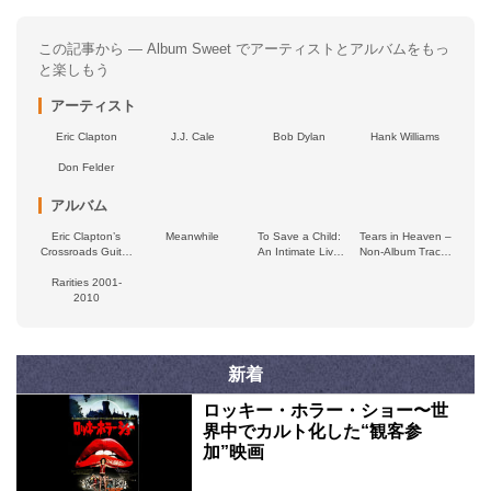
この記事から — Album Sweet でアーティストとアルバムをもっ
と楽しもう
アーティスト
Eric Clapton
J.J. Cale
Bob Dylan
Hank Williams
Don Felder
アルバム
Eric Clapton’s
Meanwhile
To Save a Child:
Tears in Heaven –
Crossroads Guitar
An Intimate Live
Non‐Album Tracks
Festival 2023
Concert
(1992–1994)
Rarities 2001-
2010
新着
ロッキー・ホラー・ショー〜世
界中でカルト化した“観客参
加”映画