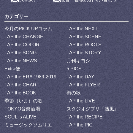
カテゴリー
今月のPICK UPコラム
TAP the NEXT
TAP the CHANGE
TAP the SCENE
TAP the COLOR
TAP the ROOTS
TAP the SONG
TAP the STORY
TAP the NEWS
月刊キヨシ
Extra便
5 PICS
TAP the ERA 1989-2019
TAP the DAY
TAP the CHART
TAP the FLYER
TAP the BOOK
街の歌
季節（いま）の歌
TAP the LIVE
TOKYO音楽酒場
スタジオジブリ『熱風』
SOUL is ALIVE
TAP the RECIPE
ミュージックソムリエ
TAP the PIC