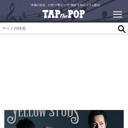
「本物の音楽」が持つ“繋がり”や“物語”を毎日コラム配信