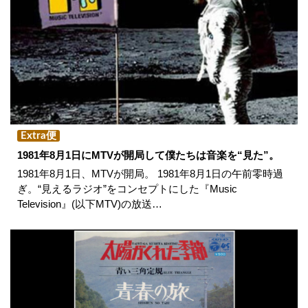
Extra便
1981年8月1日にMTVが開局して僕たちは音楽を“見た”。
1981年8月1日、MTVが開局。 1981年8月1日の午前零時過
ぎ。“見えるラジオ”をコンセプトにした『Music
Television』(以下MTV)の放送…