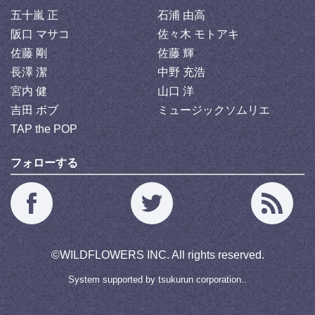
五十嵐 正
石浦 由高
阪口 マサコ
佐々木 モトアキ
佐藤 剛
佐藤 輝
長澤 潔
中野 充浩
宮内 健
山口 洋
吉田 ボブ
ミュージックソムリエ
TAP the POP
フォローする
©
WILDFLOWERS INC.
All rights reserved.
System supported by
tsukurun corporation..