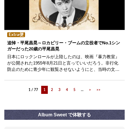
Extra便
追悼・平尾昌晃～ロカビリー・ブームの立役者でNo.1シン
ガーだった20歳の平尾昌晃
日本にロックンロールが上陸したのは、映画『暴力教室』
が公開された1955年8月21日と言っていいだろう。非行化
防止のために青少年に観覧させないようにと、当時の文…
1 / 77
1
2
3
4
5
...
>
>>
Album Sweet で体験する