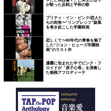
が歌った反戦と平和の歌
プリティ・イン・ピンク/恋人た
ちの街角〜“リングレッツ”旋風
を巻き起こした学園映画
恋しくて〜80年代の青春を魅了
した“ジョン・ヒューズ学園映
画”のラスト作
濃霧に包まれた中でピンク・フ
ロイドが「原子心母」を演奏し
た箱根アフロディーテ