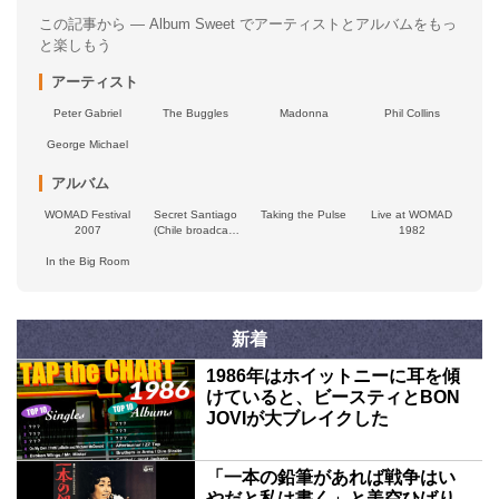
この記事から — Album Sweet でアーティストとアルバムをもっ
と楽しもう
アーティスト
Peter Gabriel
The Buggles
Madonna
Phil Collins
George Michael
アルバム
WOMAD Festival
Secret Santiago
Taking the Pulse
Live at WOMAD
2007
(Chile broadcast
1982
1993)
In the Big Room
新着
1986年はホイットニーに耳を傾
けていると、ビースティとBON
JOVIが大ブレイクした
「一本の鉛筆があれば戦争はい
やだと私は書く」と美空ひばり