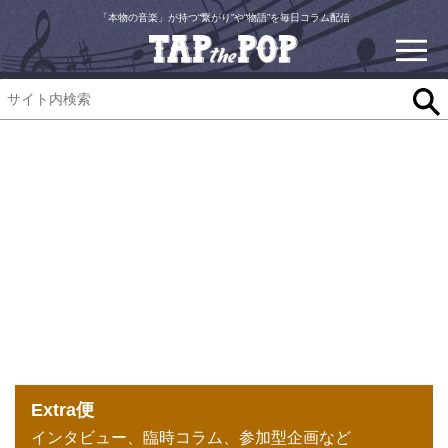
「本物の音楽」が持つ“繋がり”や“物語”を毎日コラム配信
Extra便
インタビュー、臨時コラム、参加型企画など