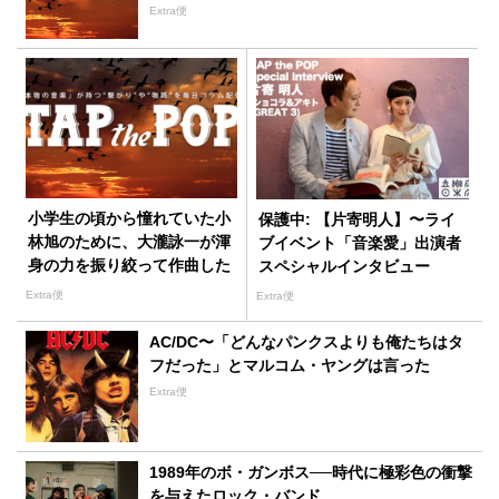
Extra便
小学生の頃から憧れていた小
保護中: 【片寄明人】〜ライ
林旭のために、大瀧詠一が渾
ブイベント「音楽愛」出演者
身の力を振り絞って作曲した
スペシャルインタビュー
「熱き心に」
Extra便
Extra便
AC/DC〜「どんなパンクスよりも俺たちはタ
フだった」とマルコム・ヤングは言った
Extra便
1989年のボ・ガンボス──時代に極彩色の衝撃
を与えたロック・バンド