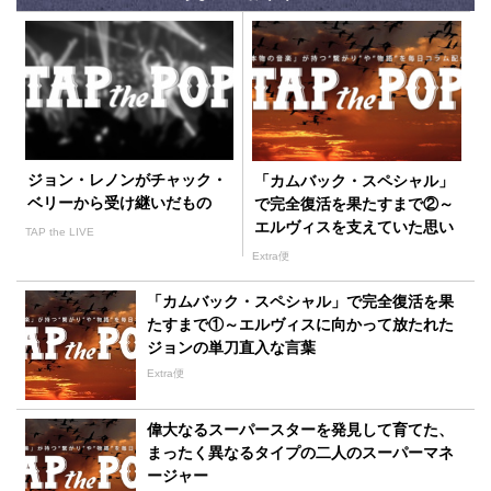
ジョン・レノンがチャック・
「カムバック・スペシャル」
ベリーから受け継いだもの
で完全復活を果たすまで②～
エルヴィスを支えていた思い
TAP the LIVE
とは？
Extra便
「カムバック・スペシャル」で完全復活を果
たすまで①～エルヴィスに向かって放たれた
ジョンの単刀直入な言葉
Extra便
偉大なるスーパースターを発見して育てた、
まったく異なるタイプの二人のスーパーマネ
ージャー