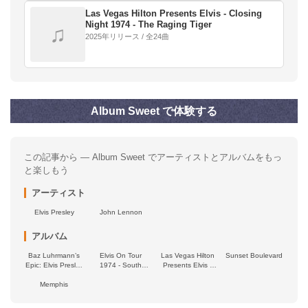
Las Vegas Hilton Presents Elvis - Closing
Night 1974 - The Raging Tiger
♫
2025年リリース / 全24曲
Album Sweet で体験する
この記事から — Album Sweet でアーティストとアルバムをもっ
と楽しもう
アーティスト
Elvis Presley
John Lennon
アルバム
Baz Luhrmann’s
Elvis On Tour
Las Vegas Hilton
Sunset Boulevard
Epic: Elvis Presley
1974 - South
Presents Elvis -
in Concert -
Bend, Indiana
Closing Night
Original Motion
Memphis
1974 - The Raging
Picture
Tiger
Soundtrack