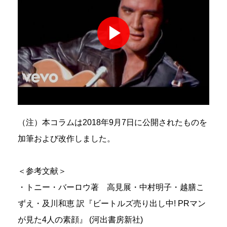
（注）本コラムは2018年9月7日に公開されたものを
加筆および改作しました。
＜参考文献＞
・トニー・バーロウ著 高見展・中村明子・越膳こ
ずえ・及川和恵 訳『ビートルズ売り出し中! PRマン
が見た4人の素顔』 (河出書房新社)