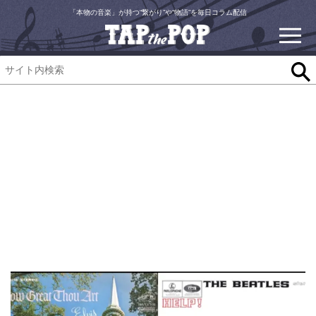
「本物の音楽」が持つ“繋がり”や“物語”を毎日コラム配信