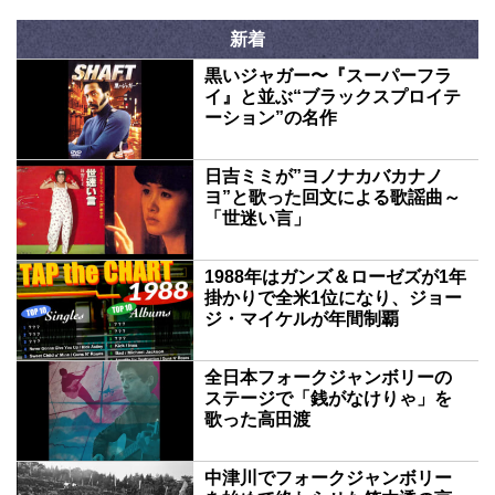
新着
黒いジャガー〜『スーパーフラ
イ』と並ぶ“ブラックスプロイテ
ーション”の名作
日吉ミミが”ヨノナカバカナノ
ヨ”と歌った回文による歌謡曲～
「世迷い言」
1988年はガンズ＆ローゼズが1年
掛かりで全米1位になり、ジョー
ジ・マイケルが年間制覇
全日本フォークジャンボリーの
ステージで「銭がなけりゃ」を
歌った高田渡
中津川でフォークジャンボリー