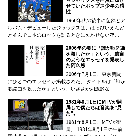
らジャックスを自然に輝か
せていたポップス少年の感
性
1960年代の後半に忽然とア
ルバム・デビューしたジャックスは、はっぴいえんど
と並んで日本のロックを語るときに欠かせない存…
2006年の夏に「誰が歌謡曲
を殺したか」という、遺言
のようなエッセイを発表し
た阿久悠
2006年7月1日、東京新聞
にひとつのエッセイが掲載された。 タイトルは「誰が
歌謡曲を殺したか」という、いささか刺激的な…
1981年8月1日にMTVが開
局して僕たちは音楽を“見
た”。
1981年8月1日、MTVが開
局。 1981年8月1日の午前