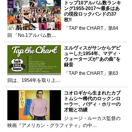
トップ10アルバム数ランキ
ング1955-2017〜最多はあ
の現役ロックバンドの37
枚!!
「TAP the CHART」第84
回 「No.1アルバム数…
エルヴィスがサンからデビ
ューした1954年、マディ・
ウォーターズが“あの曲”を
録音
「TAP the CHART」第63
回は、1954年を取り上…
コオロギから生まれたカブ
トムシ〜稀代のロックンロ
ーラー、バディ・ホリーの
才能と功績
ジョージ・ルーカス監督の
映画『アメリカン・グラフィティ』の中…