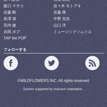
阪口 マサコ
佐々木 モトアキ
佐藤 剛
佐藤 輝
長澤 潔
中野 充浩
宮内 健
山口 洋
吉田 ボブ
ミュージックソムリエ
TAP the POP
フォローする
©
WILDFLOWERS INC.
All rights reserved.
System supported by
tsukurun corporation..