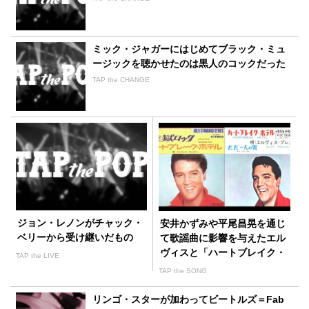
ミック・ジャガーにはじめてブラック・ミュ
ージックを聴かせたのは黒人のコックだった
TAP the CHANGE
ジョン・レノンがチャック・
安井かずみや平尾昌晃を通じ
ベリーから受け継いだもの
て歌謡曲に影響を与えたエル
ヴィスと「ハートブレイク・
TAP the LIVE
ホテル」
TAP the SONG
リンゴ・スターが加わってビートルズ＝Fab