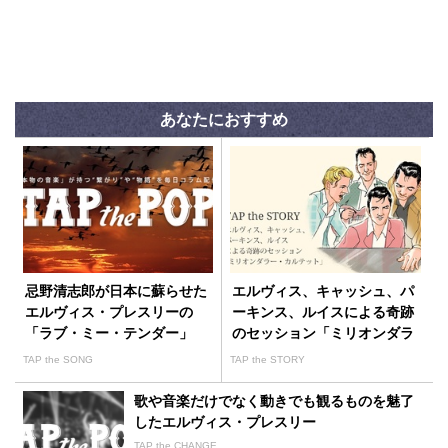
あなたにおすすめ
忌野清志郎が日本に蘇らせた
エルヴィス、キャッシュ、パ
エルヴィス・プレスリーの
ーキンス、ルイスによる奇跡
「ラブ・ミー・テンダー」
のセッション「ミリオンダラ
ー・カルテット」
TAP the SONG
TAP the STORY
歌や音楽だけでなく動きでも観るものを魅了
したエルヴィス・プレスリー
TAP the CHANGE