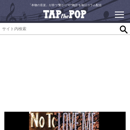
「本物の音楽」が持つ“繋がり”や“物語”を毎日コラム配信