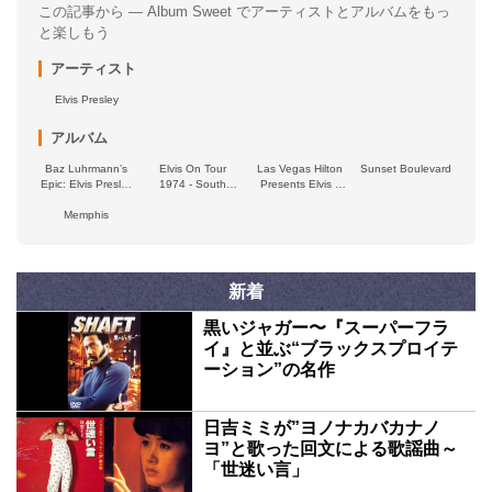
この記事から — Album Sweet でアーティストとアルバムをもっ
と楽しもう
アーティスト
Elvis Presley
アルバム
Baz Luhrmann’s
Elvis On Tour
Las Vegas Hilton
Sunset Boulevard
Epic: Elvis Presley
1974 - South
Presents Elvis -
in Concert -
Bend, Indiana
Closing Night
Original Motion
Memphis
1974 - The Raging
Picture
Tiger
Soundtrack
新着
黒いジャガー〜『スーパーフラ
イ』と並ぶ“ブラックスプロイテ
ーション”の名作
日吉ミミが”ヨノナカバカナノ
ヨ”と歌った回文による歌謡曲～
「世迷い言」