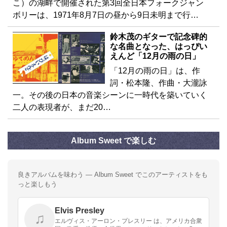
こ）の湖畔で開催された第3回全日本フォークジャン
ボリーは、1971年8月7日の昼から9日未明まで行…
鈴木茂のギターで記念碑的
な名曲となった、はっぴい
えんど「12月の雨の日」
「12月の雨の日」は、作
詞・松本隆、作曲・大瀧詠
一。その後の日本の音楽シーンに一時代を築いていく
二人の表現者が、まだ20…
Album Sweet で楽しむ
良きアルバムを味わう — Album Sweet でこのアーティストをも
っと楽しもう
Elvis Presley
♫
エルヴィス・アーロン・プレスリー は、アメリカ合衆