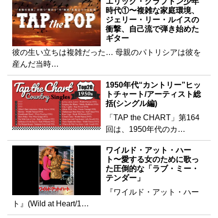
エリック・クラプトン少年
時代①〜複雑な家庭環境、
ジェリー・リー・ルイスの
衝撃、自己流で弾き始めた
ギター
彼の生い立ちは複雑だった… 母親のパトリシアは彼を
産んだ当時…
1950年代“カントリー”ヒッ
トチャート/アーティスト総
括(シングル編)
「TAP the CHART」第164
回は、1950年代のカ…
ワイルド・アット・ハー
ト〜愛する女のために歌っ
た圧倒的な「ラブ・ミー・
テンダー」
『ワイルド・アット・ハー
ト』(Wild at Heart/1…