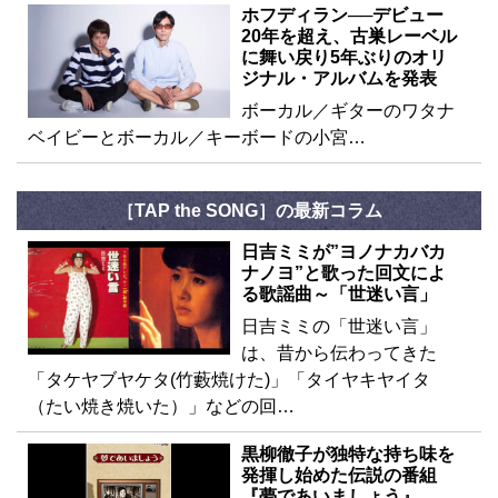
ホフディラン──デビュー
20年を超え、古巣レーベル
に舞い戻り5年ぶりのオリ
ジナル・アルバムを発表
ボーカル／ギターのワタナ
ベイビーとボーカル／キーボードの小宮…
［TAP the SONG］の最新コラム
日吉ミミが”ヨノナカバカ
ナノヨ”と歌った回文によ
る歌謡曲～「世迷い言」
日吉ミミの「世迷い言」
は、昔から伝わってきた
「タケヤブヤケタ(竹藪焼けた)」「タイヤキヤイタ
（たい焼き焼いた）」などの回…
黒柳徹子が独特な持ち味を
発揮し始めた伝説の番組
『夢であいましょう』