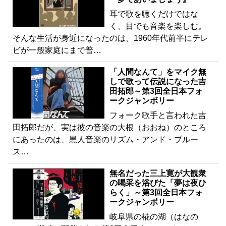
耳で歌を聴くだけではな
く、目でも音楽を楽しむ。
そんな生活が身近になったのは、1960年代前半にテレ
ビが一般家庭にまで普…
「人間なんて」をマイク無
しで歌って伝説になった吉
田拓郎～第3回全日本フォ
ークジャンボリー
フォーク歌手と言われた吉
田拓郎だが、実は彼の音楽の大根（おおね）のところ
にあったのは、黒人音楽のリズム・アンド・ブルー
ス…
無名だった三上寛が大観衆
の喝采を浴びた「夢は夜ひ
らく」～第3回全日本フォ
ークジャンボリー
岐阜県の椛の湖（はなの