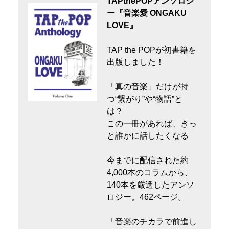
TAPthePOPアンソロジ
ー『音楽愛 ONGAKU
LOVE』
TAP the POPが初書籍を
出版しました！
「真の音楽」だけが持
つ“繋がり”や“物語”と
は？
この一冊があれば、きっ
と誰かに話したくなる
今までに配信された約
4,000本のコラムから、
140本を厳選したアンソ
ロジー。462ページ。
「音楽のチカラで前進し