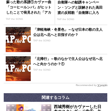
蘇った歌の系譜①カヴァー曲
自衛隊への勧誘キャンペー
「コーヒールンバ」がヒット
ン・ソングと誤解された高田
したことで発見された「アカ
渡の反戦歌「自衛隊に入ろ
シアの雨がやむとき」
う」
TAP the SONG
TAP the SONG
「津軽海峡・冬景色」～なぜ日本の歌の主人
公は北へ北へと目指すのか？
TAP the SONG
「北帰行」～歌のなかで主人公はなぜ北へ北
へと向かうのか？①
TAP the SONG
Recommended by
関連するコラム
西城秀樹がカヴァーした日