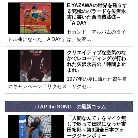
E.YAZAWAの世界を確立す
る究極のバラードを矢沢永
吉に書いた西岡恭蔵③～
「A DAY」
セカンド・アルバムのタイ
トル曲になった「A DAY」は、矢沢…
クリエイティブな空気のな
かでレコーディングが行わ
れた矢沢永吉の「時間よ止
まれ」
1977年の夏に流れた資生堂
のキャンペーン「サクセス、サクセ…
［TAP the SONG］の最新コラム
「人間なんて」をマイク無
しで歌って伝説になった吉
田拓郎～第3回全日本フォ
ークジャンボリー