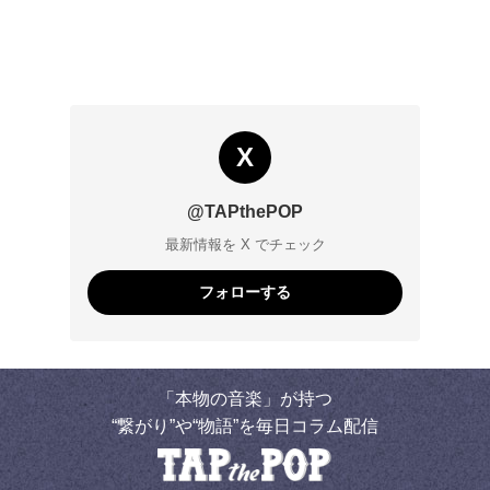
X
@TAPthePOP
最新情報を X でチェック
フォローする
「本物の音楽」が持つ
“繋がり”や“物語”を毎日コラム配信