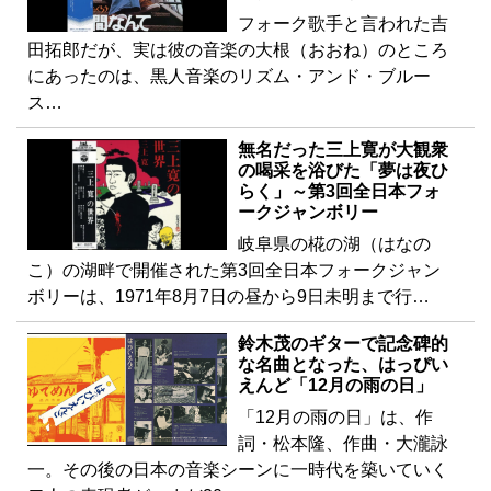
フォーク歌手と言われた吉
田拓郎だが、実は彼の音楽の大根（おおね）のところ
にあったのは、黒人音楽のリズム・アンド・ブルー
ス…
無名だった三上寛が大観衆
の喝采を浴びた「夢は夜ひ
らく」～第3回全日本フォ
ークジャンボリー
岐阜県の椛の湖（はなの
こ）の湖畔で開催された第3回全日本フォークジャン
ボリーは、1971年8月7日の昼から9日未明まで行…
鈴木茂のギターで記念碑的
な名曲となった、はっぴい
えんど「12月の雨の日」
「12月の雨の日」は、作
詞・松本隆、作曲・大瀧詠
一。その後の日本の音楽シーンに一時代を築いていく