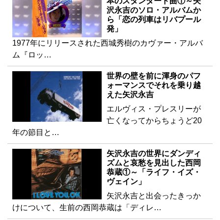
本のスタンダード曲①～矢
沢永吉のソロ・アルバムか
ら「恋の列車はリバプール
発」
1977年にリリースされた西城秀樹のカヴァー・アルバ
ム『ロッ…
世界の壁を前に渾身のパフ
ォーマンスでそれを乗り越
えた矢沢永吉
エルヴィス・プレスリーが
亡くなってからちょうど20
年の節目と…
矢沢永吉の世界にダンディ
ズムと哀愁を見出した西岡
恭蔵①～「ライフ・イズ・
ヴェイン」
矢沢永吉と出会ったきっか
けについて、生前の西岡恭蔵は「ディレ…