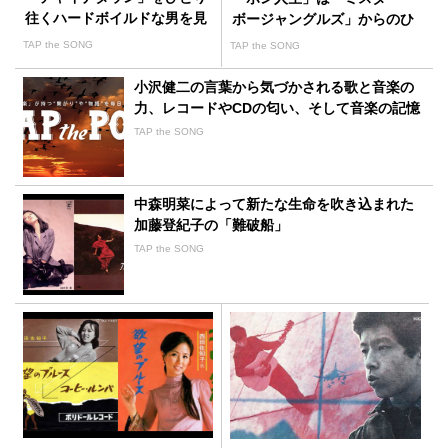
往くハードボイルドな男を見
ボージャングルズ」からのひ
た作詞家
らめき
TAP the SONG
TAP the SONG
小沢健二の言葉から気づかされる歌と音楽の
力、レコードやCDの匂い、そして音楽の記憶
TAP the SONG
中森明菜によって新たな生命を吹き込まれた
加藤登紀子の「難破船」
TAP the SONG