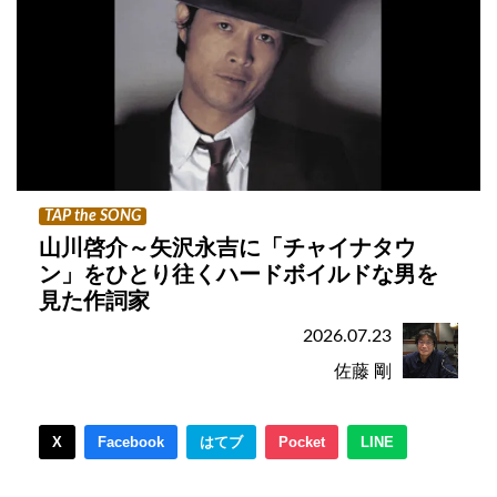
TAP the SONG
山川啓介～矢沢永吉に「チャイナタウ
ン」をひとり往くハードボイルドな男を
見た作詞家
2026.07.23
佐藤 剛
X
Facebook
はてブ
Pocket
LINE