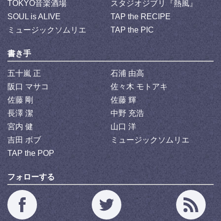
TOKYO音楽酒場
スタジオジブリ『熱風』
SOUL is ALIVE
TAP the RECIPE
ミュージックソムリエ
TAP the PIC
書き手
五十嵐 正
石浦 由高
阪口 マサコ
佐々木 モトアキ
佐藤 剛
佐藤 輝
長澤 潔
中野 充浩
宮内 健
山口 洋
吉田 ボブ
ミュージックソムリエ
TAP the POP
フォローする