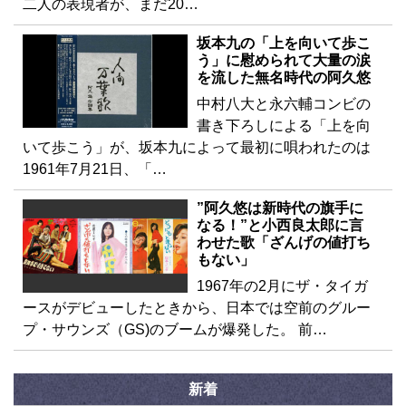
二人の表現者が、まだ20…
坂本九の「上を向いて歩こ
う」に慰められて大量の涙
を流した無名時代の阿久悠
中村八大と永六輔コンビの
書き下ろしによる「上を向
いて歩こう」が、坂本九によって最初に唄われたのは
1961年7月21日、「…
”阿久悠は新時代の旗手に
なる！”と小西良太郎に言
わせた歌「ざんげの値打ち
もない」
1967年の2月にザ・タイガ
ースがデビューしたときから、日本では空前のグルー
プ・サウンズ（GS)のブームが爆発した。 前…
新着