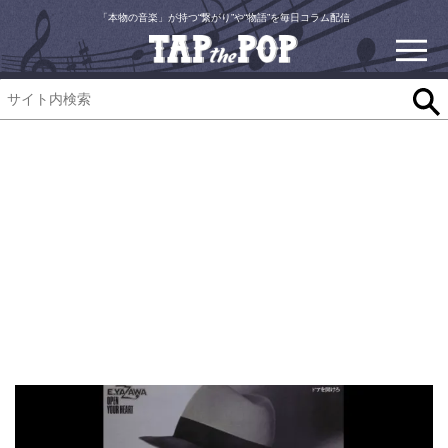
「本物の音楽」が持つ“繋がり”や“物語”を毎日コラム配信