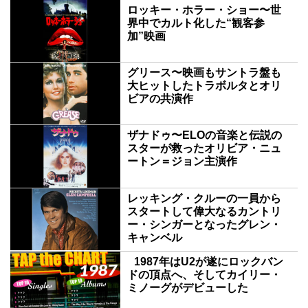
ロッキー・ホラー・ショー〜世
界中でカルト化した“観客参
加”映画
グリース〜映画もサントラ盤も
大ヒットしたトラボルタとオリ
ビアの共演作
ザナドゥ〜ELOの音楽と伝説の
スターが救ったオリビア・ニュ
ートン＝ジョン主演作
レッキング・クルーの一員から
スタートして偉大なるカントリ
ー・シンガーとなったグレン・
キャンベル
1987年はU2が遂にロックバン
ドの頂点へ、そしてカイリー・
ミノーグがデビューした