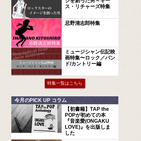
ジを創った男～キー
ス・リチャーズ特集
忌野清志郎特集
ミュージシャン伝記映
画特集〜ロック／バン
ド/カントリー編
特集一覧はこちら
今月のPICK UP コラム
【初書籍】TAP the
POPが初めての本
『音楽愛(ONGAKU
LOVE)』を出版しま
した