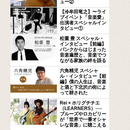
ュー②
【冷牟田竜之】〜ライ
ブイベント「音楽愛」
出演者スペシャルイン
タビュー①
松重 豊 スペシャル・
インタビュー【前編】
パンクからはじまった
音楽遍歴と、音楽でつ
ながる家族の絆を語る
六角精児 スペシャ
ル・インタビュー【前
編】僕の人生は、音楽
と酒と下北沢の街によ
って耕された
Rei × ホリグチチエ
（LEARNERS）──
ブルーズやロカビリー
が「世界で一番オシャ
レな音楽」に聴こえる