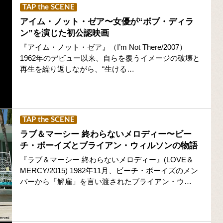
TAP the SCENE
アイム・ノット・ゼア〜女優が“ボブ・ディラ
ン”を演じた初公認映画
『アイム・ノット・ゼア』（I’m Not There/2007）
1962年のデビュー以来、自らを覆うイメージの破壊と
再生を繰り返しながら、“生ける…
TAP the SCENE
ラブ＆マーシー 終わらないメロディー〜ビー
チ・ボーイズとブライアン・ウィルソンの物語
『ラブ＆マーシー 終わらないメロディー』(LOVE＆
MERCY/2015) 1982年11月、ビーチ・ボーイズのメン
バーから「解雇」を言い渡されたブライアン・ウ…