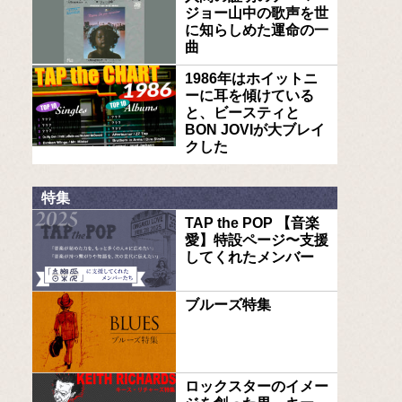
ジョー山中の歌声を世
に知らしめた運命の一
曲
1986年はホイットニ
ーに耳を傾けている
と、ビースティと
BON JOVIが大ブレイ
クした
特集
TAP the POP 【音楽
愛】特設ページ〜支援
してくれたメンバー
ブルーズ特集
ロックスターのイメー