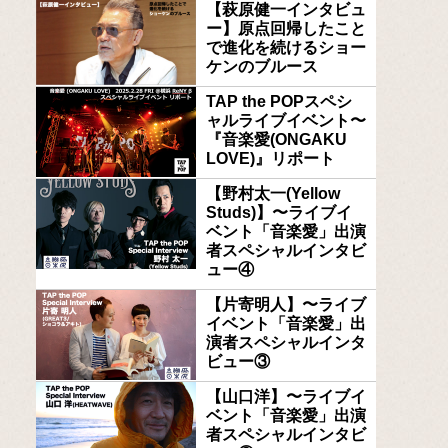
【萩原健一インタビュ
ー】原点回帰したこと
で進化を続けるショー
ケンのブルース
TAP the POPスペシ
ャルライブイベント〜
『音楽愛(ONGAKU
LOVE)』リポート
【野村太一(Yellow
Studs)】〜ライブイ
ベント「音楽愛」出演
者スペシャルインタビ
ュー④
【片寄明人】〜ライブ
イベント「音楽愛」出
演者スペシャルインタ
ビュー③
【山口洋】〜ライブイ
ベント「音楽愛」出演
者スペシャルインタビ