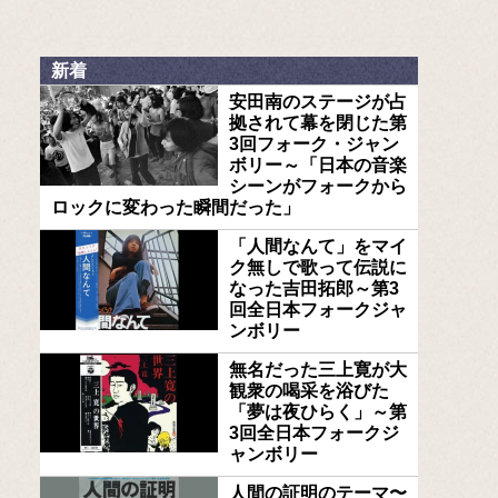
新着
安田南のステージが占
拠されて幕を閉じた第
3回フォーク・ジャン
ボリー～「日本の音楽
シーンがフォークから
ロックに変わった瞬間だった」
「人間なんて」をマイ
ク無しで歌って伝説に
なった吉田拓郎～第3
回全日本フォークジャ
ンボリー
無名だった三上寛が大
観衆の喝采を浴びた
「夢は夜ひらく」～第
3回全日本フォークジ
ャンボリー
人間の証明のテーマ〜