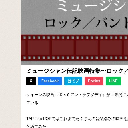
ミュージシャン伝記映画特集〜ロック／
X
Facebook
はてブ
Pocket
LINE
クイーンの映画『ボヘミアン・ラプソディ』が世界的に
ている。
TAP The POPではこれまでたくさんの音楽絡みの
とめてみた。