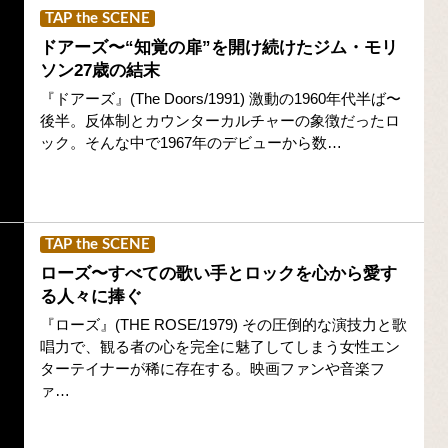
TAP the SCENE
ドアーズ〜“知覚の扉”を開け続けたジム・モリ
ソン27歳の結末
『ドアーズ』(The Doors/1991) 激動の1960年代半ば〜
後半。反体制とカウンターカルチャーの象徴だったロ
ック。そんな中で1967年のデビューから数…
TAP the SCENE
ローズ〜すべての歌い手とロックを心から愛す
る人々に捧ぐ
『ローズ』(THE ROSE/1979) その圧倒的な演技力と歌
唱力で、観る者の心を完全に魅了してしまう女性エン
ターテイナーが稀に存在する。映画ファンや音楽フ
ァ…