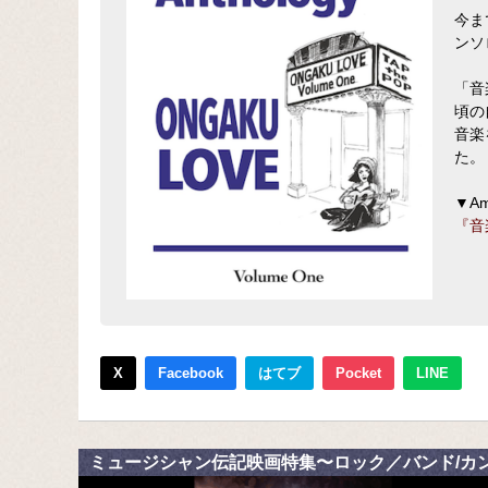
今ま
ンソ
「音
頃の
音楽
た。
▼A
『音
X
Facebook
はてブ
Pocket
LINE
ミュージシャン伝記映画特集〜ロック／バンド/カ