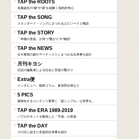
TAP the ROOTS
名曲誕生の“鍵”や“謎”を紐解く知的好奇心
TAP the SONG
スタンダード・ソングにまつわるエピソードと物語
TAP the STORY
「本物の音楽」が持つ“繋がり”や“物語”
TAP the NEWS
古今東西の曲やアーティストにまつわる出来事を紹介
月刊キヨシ
伝説の編集者による社会と音楽の繋がり
Extra便
インタビュー、臨時コラム、参加型企画など
5 PICS
複雑化するコンテンツ業界に「超シンプル」な世界を。
TAP the ERA 1989-2019
バブルやネットを吸収した「平成」の音楽
TAP the DAY
その日に起きた音楽的出来事を紹介