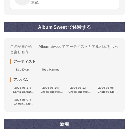
本家。
Album Sweet で体験する
この記事から — Album Sweet でアーティストとアルバムをもっ
と楽しもう
アーティスト
Bob Dylan
Todd Haynes
アルバム
2026-06-17:
2026-06-14:
2026-06-13:
2026-06-06:
Santa Barbara
Greek Theatre,
Greek Theatre,
Chateau Ste.
Bowl, Santa
Berkeley, CA, USA
Berkeley, CA, USA
Michelle Winery,
Barbara, CA, USA
2026-06-07:
Woodinville, WA,
Chateau Ste.
USA
Michelle Winery,
Woodinville, WA,
USA
新着