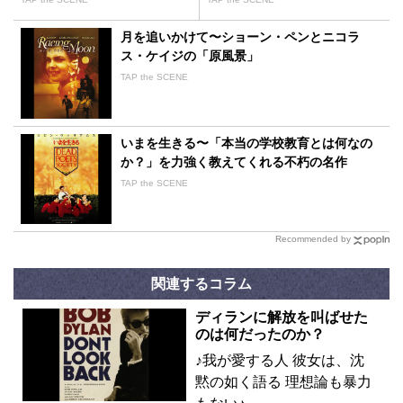
月を追いかけて〜ショーン・ペンとニコラ
ス・ケイジの「原風景」
TAP the SCENE
いまを生きる〜「本当の学校教育とは何なの
か？」を力強く教えてくれる不朽の名作
TAP the SCENE
Recommended by
関連するコラム
ディランに解放を叫ばせた
のは何だったのか？
♪我が愛する人 彼女は、沈
黙の如く語る 理想論も暴力