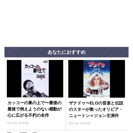
あなたにおすすめ
カッコーの巣の上で〜最後の
ザナドゥ〜ELOの音楽と伝説
最後で例えようのない感動が
のスターが救ったオリビア・
心に広がる不朽の名作
ニュートン＝ジョン主演作
TAP the SCENE
TAP the SCENE