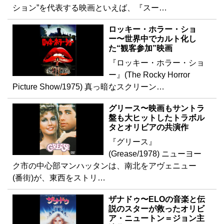
ション”を代表する映画といえば、『スー…
ロッキー・ホラー・ショ
ー〜世界中でカルト化し
た“観客参加”映画
『ロッキー・ホラー・ショ
ー』(The Rocky Horror
Picture Show/1975) 真っ暗なスクリーン…
グリース〜映画もサントラ
盤も大ヒットしたトラボル
タとオリビアの共演作
『グリース』
(Grease/1978) ニューヨー
ク市の中心部マンハッタンは、南北をアヴェニュー
(番街)が、東西をストリ…
ザナドゥ〜ELOの音楽と伝
説のスターが救ったオリビ
ア・ニュートン＝ジョン主