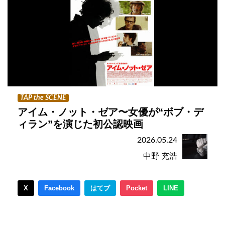
TAP the SCENE
アイム・ノット・ゼア〜女優が“ボブ・デ
ィラン”を演じた初公認映画
2026.05.24
中野 充浩
X
Facebook
はてブ
Pocket
LINE