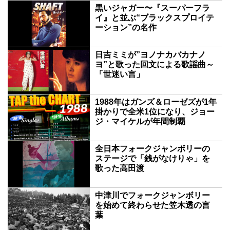
黒いジャガー〜『スーパーフラ
イ』と並ぶ“ブラックスプロイテ
ーション”の名作
日吉ミミが”ヨノナカバカナノ
ヨ”と歌った回文による歌謡曲～
「世迷い言」
1988年はガンズ＆ローゼズが1年
掛かりで全米1位になり、ジョー
ジ・マイケルが年間制覇
全日本フォークジャンボリーの
ステージで「銭がなけりゃ」を
歌った高田渡
中津川でフォークジャンボリー
を始めて終わらせた笠木透の言
葉