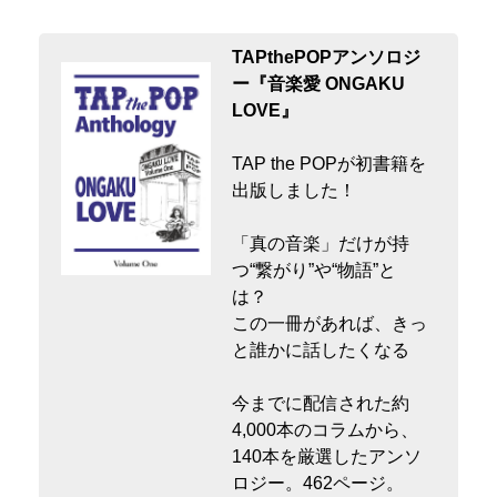
TAPthePOPアンソロジ
ー『音楽愛 ONGAKU
LOVE』
TAP the POPが初書籍を
出版しました！
「真の音楽」だけが持
つ“繋がり”や“物語”と
は？
この一冊があれば、きっ
と誰かに話したくなる
今までに配信された約
4,000本のコラムから、
140本を厳選したアンソ
ロジー。462ページ。