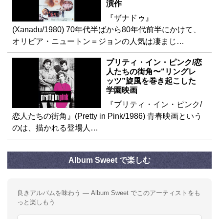
演作
『ザナドゥ』
(Xanadu/1980) 70年代半ばから80年代前半にかけて、
オリビア・ニュートン＝ジョンの人気は凄まじ…
プリティ・イン・ピンク/恋
人たちの街角〜“リングレ
ッツ”旋風を巻き起こした
学園映画
『プリティ・イン・ピンク/
恋人たちの街角』(Pretty in Pink/1986) 青春映画という
のは、描かれる登場人…
Album Sweet で楽しむ
良きアルバムを味わう — Album Sweet でこのアーティストをも
っと楽しもう