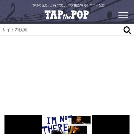
「本物の音楽」が持つ“繋がり”や“物語”を毎日コラム配信