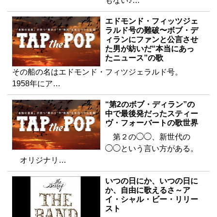
もない♪…
エドモンド・フィッツジェ
ラルド号の難破〜ボブ・デ
ィランにファンと公言させ
た男が紡いだ“本当にあっ
たニュース”の歌
その船の名はエドモンド・フィツジェラルド号。
1958年にア…
“第2のボブ・ディラン”の
中で最後発だったスティー
ヴ・フォーバートの歌世界
第２の◯◯、新世代の
◯◯という言い方がある。
オリジナリ…
いつの日にか、いつの日に
か、自由に歌えるさ～ア
イ・シャル・ビー・リリー
スト