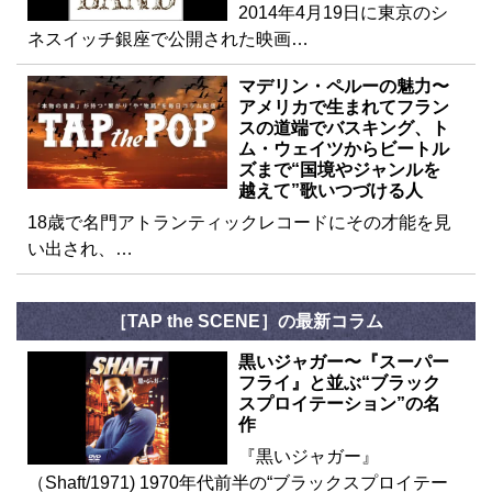
2014年4月19日に東京のシ
ネスイッチ銀座で公開された映画…
マデリン・ペルーの魅力〜
アメリカで生まれてフラン
スの道端でバスキング、ト
ム・ウェイツからビートル
ズまで“国境やジャンルを
越えて”歌いつづける人
18歳で名門アトランティックレコードにその才能を見
い出され、…
［TAP the SCENE］の最新コラム
黒いジャガー〜『スーパー
フライ』と並ぶ“ブラック
スプロイテーション”の名
作
『黒いジャガー』
（Shaft/1971) 1970年代前半の“ブラックスプロイテー