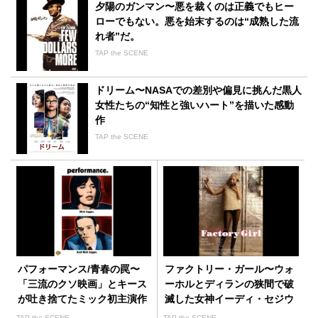
夕陽のガンマン〜悪を裁くのは正義でもヒー
ローでもない。悪を始末するのは“成熟した流
れ者”だ。
TAP the SCENE
ドリーム〜NASAでの差別や偏見に挑んだ黒人
女性たちの“知性と強いハート”を描いた感動
作
TAP the SCENE
パフォーマンス/青春の罠〜
ファクトリー・ガール〜ウォ
「三流のクソ映画」とキース
ーホルとディランの狭間で破
が吐き捨てたミック初主演作
滅した女神イーディ・セジウ
ィック
TAP the SCENE
TAP the SCENE