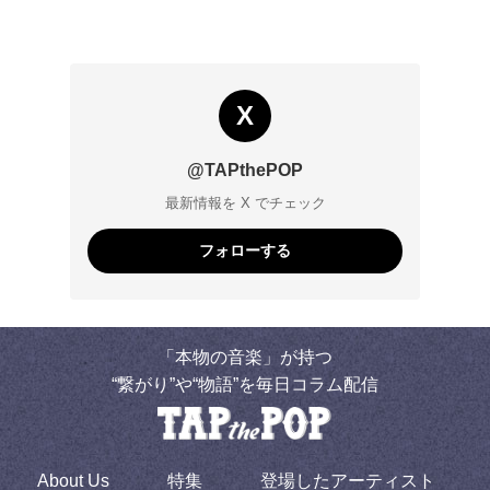
X
@TAPthePOP
最新情報を X でチェック
フォローする
「本物の音楽」が持つ
“繋がり”や“物語”を毎日コラム配信
About Us
特集
登場したアーティスト