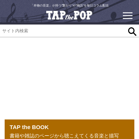
「本物の音楽」が持つ“繋がり”や“物語”を毎日コラム配信
TAP the BOOK
書籍や雑誌のページから聴こえてくる音楽と描写