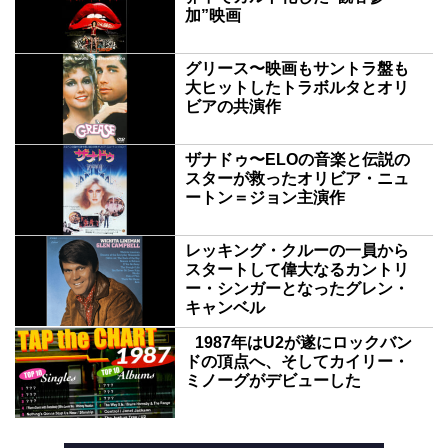
加”映画
グリース〜映画もサントラ盤も
大ヒットしたトラボルタとオリ
ビアの共演作
ザナドゥ〜ELOの音楽と伝説の
スターが救ったオリビア・ニュ
ートン＝ジョン主演作
レッキング・クルーの一員から
スタートして偉大なるカントリ
ー・シンガーとなったグレン・
キャンベル
1987年はU2が遂にロックバン
ドの頂点へ、そしてカイリー・
ミノーグがデビューした