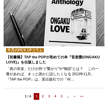
今月のPICK UPコラム
【初書籍】TAP the POPが初めての本『音楽愛(ONGAKU
LOVE)』を出版しました
「真の音楽」だけが持つ“繋がり”や“物語”とは？ この一
冊があれば、きっと誰かに話したくなる 2013年11月。
『TAP the POP』は、某出版社での「W…
1 / 6
1
2
3
4
5
...
>
>>