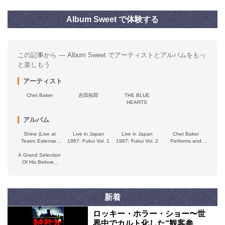
Album Sweet で体験する
この記事から — Album Sweet でアーティストとアルバムをもっ
と楽しもう
アーティスト
Chet Baker
吉田拓郎
THE BLUE
HEARTS
アルバム
Shine (Live at
Live in Japan
Live in Japan
Chet Baker
Teatro Estense,
1987: Fukui Vol. 1
1987: Fukui Vol. 2
Performs and
Ferrara, 1987)
Sings Swimming
A Grand Selection
by Moonlight
Of His Beloved
Songs
新着
ロッキー・ホラー・ショー〜世
界中でカルト化した“観客参