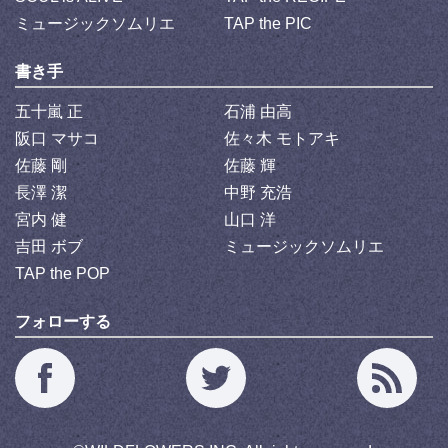
ミュージックソムリエ
TAP the PIC
書き手
五十嵐 正
石浦 由高
阪口 マサコ
佐々木 モトアキ
佐藤 剛
佐藤 輝
長澤 潔
中野 充浩
宮内 健
山口 洋
吉田 ボブ
ミュージックソムリエ
TAP the POP
フォローする