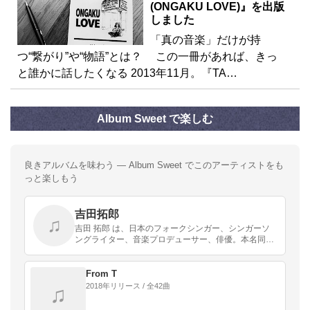
(ONGAKU LOVE)』を出版
しました
「真の音楽」だけが持
つ“繋がり”や“物語”とは？ この一冊があれば、きっ
と誰かに話したくなる 2013年11月。『TA…
Album Sweet で楽しむ
良きアルバムを味わう — Album Sweet でこのアーティストをも
っと楽しもう
吉田拓郎
♫
吉田 拓郎 は、日本のフォークシンガー、シンガーソ
ングライター、音楽プロデューサー、俳優。本名同
じ。旧芸名は平仮名のよしだたくろう。鹿児島県伊佐
郡大口町（現在の伊佐市）生まれ 、広島県広島市育
ち。
From T
2018年リリース / 全42曲
♫