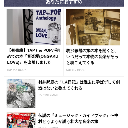
あなたにおすすめ
【初書籍】TAP the POPが初
駒沢敏器の旅の本を開くと、
めての本『音楽愛(ONGAKU
いつだって本物の音楽がそっ
LOVE)』を出版しました
と聴こえてくる
TAP the BOOK
TAP the BOOK
村井邦彦の「LA日記」は過去に学ばずして創
造はないと教えてくれる
TAP the BOOK
伝説の『ミュージック・ガイドブック』〜中
村とうようが誘う壮大な音楽の旅