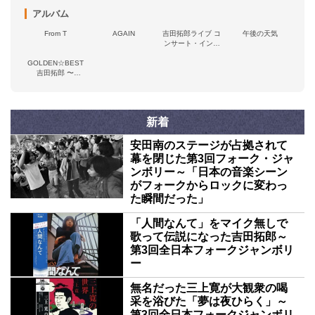
アルバム
From T
AGAIN
吉田拓郎ライブ コ
午後の天気
ンサート・イン・
つま恋'75
GOLDEN☆BEST
吉田拓郎 〜
Words&Melodies〜
新着
安田南のステージが占拠されて
幕を閉じた第3回フォーク・ジャ
ンボリー～「日本の音楽シーン
がフォークからロックに変わっ
た瞬間だった」
「人間なんて」をマイク無しで
歌って伝説になった吉田拓郎～
第3回全日本フォークジャンボリ
ー
無名だった三上寛が大観衆の喝
采を浴びた「夢は夜ひらく」～
第3回全日本フォークジャンボリ