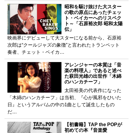
昭和を駆け抜けた大スター
の歌の原点にあったチェッ
ト・ベイカーへのリスペク
ト～「石原裕次郎 昭和太陽
伝」
映画界にデビューして大スターになる前から、石原裕
次郎は“クールジャズの象徴”と言われたトランペット
奏者、チェット・ベイカ…
アレンジャーの本質は「音
楽の料理人」であると述べ
た萩田光雄の出世作「木綿
のハンカチーフ」
太田裕美の代表作になった
「木綿のハンカチーフ」は当初、『心が風邪をひいた
日』というアルバムの中の1曲として誕生したもの
だ…
【初書籍】TAP the POPが
初めての本『音楽愛