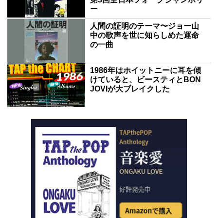
ー
人間の証明のテーマ〜ジョー山
中の歌声を世に知らしめた運命
の一曲
1986年はホイットニーに耳を傾
けていると、ビースティとBON
JOVIが大ブレイクした