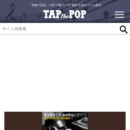
「本物の音楽」が持つ“繋がり”や“物語”を毎日コラム配信