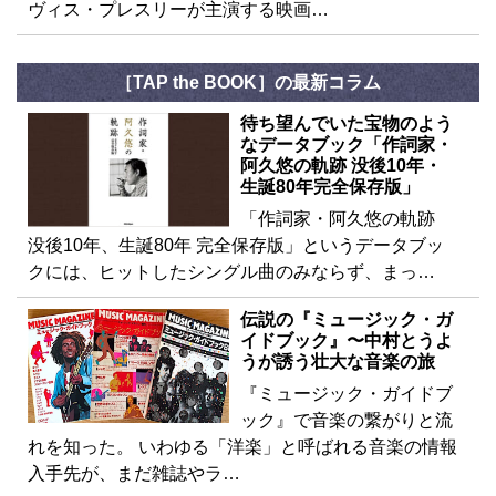
ヴィス・プレスリーが主演する映画…
［TAP the BOOK］の最新コラム
待ち望んでいた宝物のよう
なデータブック「作詞家・
阿久悠の軌跡 没後10年・
生誕80年完全保存版」
「作詞家・阿久悠の軌跡
没後10年、生誕80年 完全保存版」というデータブッ
クには、ヒットしたシングル曲のみならず、まっ…
伝説の『ミュージック・ガ
イドブック』〜中村とうよ
うが誘う壮大な音楽の旅
『ミュージック・ガイドブ
ック』で音楽の繋がりと流
れを知った。 いわゆる「洋楽」と呼ばれる音楽の情報
入手先が、まだ雑誌やラ…