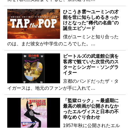
ひこうき雲〜ユーミンの才
能を世に知らしめるきっか
けとなった“稀代の名曲”の
誕生エピソード
僕がユーミンと知り合った
のは、まだ彼女が中学生のころでした。…
ビートルズの武道館公演を
客席で観ていた次世代のス
ターとシンガー・ソングラ
イター
京都のバンドだったザ・タ
イガースは、地元のファンが手に入れて…
「監獄ロック」～最盛期に
最高の映画が公開されなか
ったエルヴィスと日本の不
幸なめぐり合わせ
1957年秋に公開されたエル