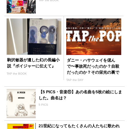
TAP the BOOK
駒沢敏器が遺した幻の長編小
ダニー・ハサウェイを偲ん
説『ボイジャーに伝えて』
で〜事故死だったのか？自殺
だったのか？その栄光の裏で
TAP the BOOK
彼が苦悩しみ続けたものと
TAP the DAY
は？
【5 PICS・音楽⑪】あの名曲を5枚の絵にしま
した。曲名は？
5 PICS
21世紀になってもたくさんの人たちに歌われ