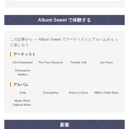
Album Sweet で体験する
この記事から — Album Sweet でアーティストとアルバムをもっ
と楽しもう
アーティスト
Clint Eastwood
The Four Seasons
Frankie Valli
Joe Pesci
Christopher
Walken
アルバム
Sully
Changeling
Grace is Gone
Million Dollar Baby
Mystic River:
Original Motion
Picture
Soundtrack
新着