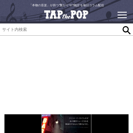
「本物の音楽」が持つ“繋がり”や“物語”を毎日コラム配信