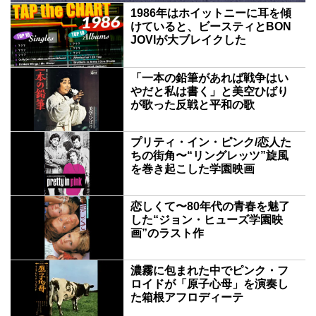
1986年はホイットニーに耳を傾
けていると、ビースティとBON
JOVIが大ブレイクした
「一本の鉛筆があれば戦争はい
やだと私は書く」と美空ひばり
が歌った反戦と平和の歌
プリティ・イン・ピンク/恋人た
ちの街角〜“リングレッツ”旋風
を巻き起こした学園映画
恋しくて〜80年代の青春を魅了
した“ジョン・ヒューズ学園映
画”のラスト作
濃霧に包まれた中でピンク・フ
ロイドが「原子心母」を演奏し
た箱根アフロディーテ