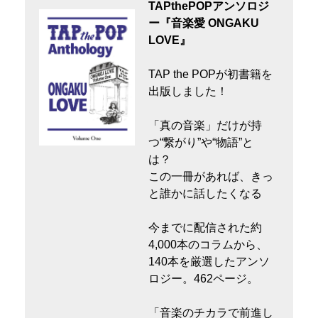
TAPthePOPアンソロジ
ー『音楽愛 ONGAKU
LOVE』
TAP the POPが初書籍を
出版しました！
「真の音楽」だけが持
つ“繋がり”や“物語”と
は？
この一冊があれば、きっ
と誰かに話したくなる
今までに配信された約
4,000本のコラムから、
140本を厳選したアンソ
ロジー。462ページ。
「音楽のチカラで前進し