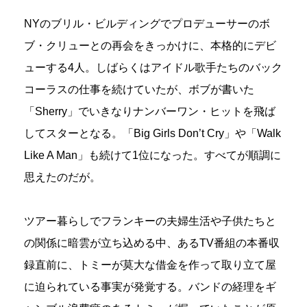
NYのブリル・ビルディングでプロデューサーのボ
ブ・クリューとの再会をきっかけに、本格的にデビ
ューする4人。しばらくはアイドル歌手たちのバック
コーラスの仕事を続けていたが、ボブが書いた
「Sherry」でいきなりナンバーワン・ヒットを飛ば
してスターとなる。「Big Girls Don’t Cry」や「Walk
Like A Man」も続けて1位になった。すべてが順調に
思えたのだが。
ツアー暮らしでフランキーの夫婦生活や子供たちと
の関係に暗雲が立ち込める中、あるTV番組の本番収
録直前に、トミーが莫大な借金を作って取り立て屋
に迫られている事実が発覚する。バンドの経理をギ