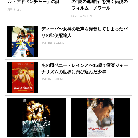
ル・アドベンチャー」の謎
の“愛の逃避行”を描く伝説の
フィルム・ノワール
月刊キヨシ
TAP the SCENE
ディーバ〜女神の歌声を録音してしまったパ
リの郵便配達人
TAP the SCENE
あの頃ペニー・レインと〜15歳で音楽ジャー
ナリズムの世界に飛び込んだ少年
TAP the SCENE