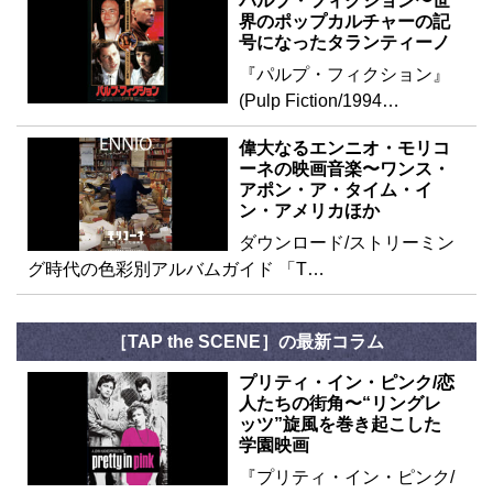
パルプ・フィクション〜世
界のポップカルチャーの記
号になったタランティーノ
『パルプ・フィクション』
(Pulp Fiction/1994…
偉大なるエンニオ・モリコ
ーネの映画音楽〜ワンス・
アポン・ア・タイム・イ
ン・アメリカほか
ダウンロード/ストリーミン
グ時代の色彩別アルバムガイド 「T…
［TAP the SCENE］の最新コラム
プリティ・イン・ピンク/恋
人たちの街角〜“リングレ
ッツ”旋風を巻き起こした
学園映画
『プリティ・イン・ピンク/