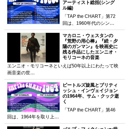
アーティスト総括(シング
ル編)
「TAP the CHART」第72
回は、1960年代のシン…
マカロニ・ウェスタンの
『荒野の用心棒』『続・夕
陽のガンマン』を映画史に
残る作品にしたエンニオ・
モリコーネの音楽
エンニオ・モリコーネといえば50年以上にわたって映
画音楽の世…
ビートルズ旋風とブリティ
ッシュ・インヴェイジョン
の1964年、サム・クック逝
く
「TAP the CHART」第46
回は、1964年を取り上…