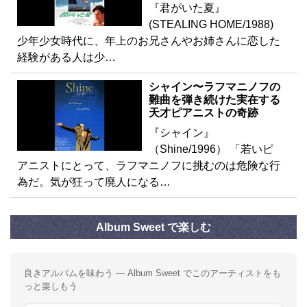
『君がいた夏』
(STEALING HOME/1988)
少年少女時代に、年上のお兄さんやお姉さんに恋した
経験がある人は少…
シャイン〜ラフマニノフの
難曲を弾き続けた実在する
天才ピアニストの奇跡
『シャイン』
（Shine/1996） 「若いピ
アニストにとって、ラフマニノフに挑むのは危険な行
為だ。気が狂って廃人になる…
Album Sweet で楽しむ
良きアルバムを味わう — Album Sweet でこのアーティストをも
っと楽しもう