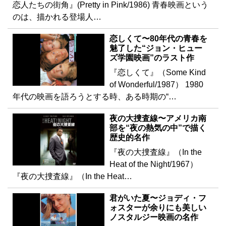
恋人たちの街角』(Pretty in Pink/1986) 青春映画という
のは、描かれる登場人…
恋しくて〜80年代の青春を
魅了した“ジョン・ヒュー
ズ学園映画”のラスト作
『恋しくて』（Some Kind
of Wonderful/1987） 1980
年代の映画を語ろうとする時、ある時期の“…
夜の大捜査線〜アメリカ南
部を“夜の熱気の中”で描く
歴史的名作
『夜の大捜査線』（In the
Heat of the Night/1967）
『夜の大捜査線』（In the Heat…
君がいた夏〜ジョディ・フ
ォスターが余りにも美しい
ノスタルジー映画の名作