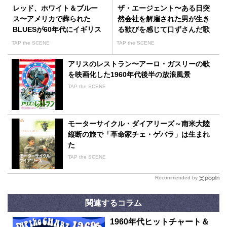
レッド、ホワイト＆ブルー
ザ・エージェント〜ある日突
ス〜アメリカで葬られた
然会社を解雇された男が生き
BLUESが60年代にイギリス
る歓びを感じて口ずさんだ歌
で蘇った
とは？
TAP the SCENE
TAP the SCENE
アリスのレストラン〜アーロ・ガスリーの歌
を映画化した1960年代後半の放浪風景
TAP the SCENE
モーターサイクル・ダイアリーズ～南米大陸
縦断の旅で「革命家チェ・ゲバラ」は生まれ
た
TAP the SCENE
Recommended by
関連するコラム
1960年代ヒットチャート＆