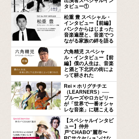
出演者スペシャルイン
タビュー①
松重 豊 スペシャル・
インタビュー【前編】
パンクからはじまった
音楽遍歴と、音楽でつ
ながる家族の絆を語る
六角精児 スペシャ
ル・インタビュー【前
編】僕の人生は、音楽
と酒と下北沢の街によ
って耕された
Rei × ホリグチチエ
（LEARNERS）──
ブルーズやロカビリー
が「世界で一番オシャ
レな音楽」に聴こえる
【スペシャルインタビ
ュー】仲井
戸“CHABO”麗市〜
RCサクセションはな