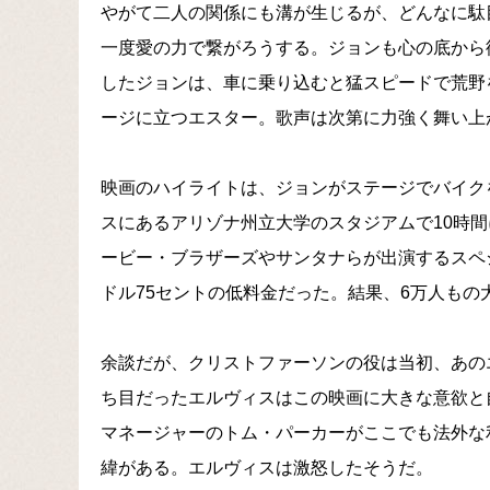
やがて二人の関係にも溝が生じるが、どんなに駄
一度愛の力で繋がろうする。ジョンも心の底から
したジョンは、車に乗り込むと猛スピードで荒野
ージに立つエスター。歌声は次第に力強く舞い上
映画のハイライトは、ジョンがステージでバイク
スにあるアリゾナ州立大学のスタジアムで10時
ービー・ブラザーズやサンタナらが出演するスペ
ドル75セントの低料金だった。結果、6万人もの
余談だが、クリストファーソンの役は当初、あの
ち目だったエルヴィスはこの映画に大きな意欲と
マネージャーのトム・パーカーがここでも法外な
緯がある。エルヴィスは激怒したそうだ。