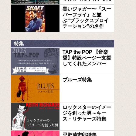
黒いジャガー〜『スー
パーフライ』と並
ぶ“ブラックスプロイ
テーション”の名作
特集
TAP the POP 【音楽
愛】特設ページ〜支援
してくれたメンバー
ブルーズ特集
ロックスターのイメー
ジを創った男～キー
ス・リチャーズ特集
忌野清志郎特集