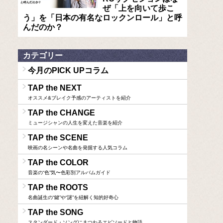
ぜ「上を向いて歩こ
う」を「日本の有名なロックンロール」と呼
んだのか？
カテゴリー
今月のPICK UPコラム
TAP the NEXT
オススメ&ブレイク予感のアーティストを紹介
TAP the CHANGE
ミュージシャンの人生を変えた音楽を紹介
TAP the SCENE
映画の名シーンや名曲を発掘する人気コラム
TAP the COLOR
音楽の“色”気〜色彩別アルバムガイド
TAP the ROOTS
名曲誕生の“鍵”や“謎”を紐解く知的好奇心
TAP the SONG
スタンダード・ソングにまつわるエピソードと物語