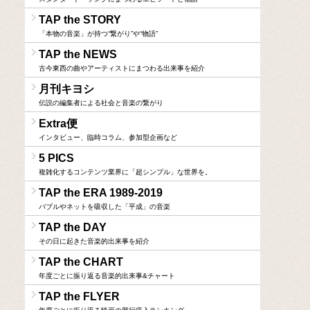
TAP the STORY
「本物の音楽」が持つ“繋がり”や“物語”
TAP the NEWS
古今東西の曲やアーティストにまつわる出来事を紹介
月刊キヨシ
伝説の編集者による社会と音楽の繋がり
Extra便
インタビュー、臨時コラム、参加型企画など
5 PICS
複雑化するコンテンツ業界に「超シンプル」な世界を。
TAP the ERA 1989-2019
バブルやネットを吸収した「平成」の音楽
TAP the DAY
その日に起きた音楽的出来事を紹介
TAP the CHART
年度ごとに振り返る音楽的出来事&チャート
TAP the FLYER