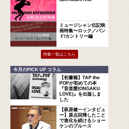
ミュージシャン伝記映
画特集〜ロック／バン
ド/カントリー編
特集一覧はこちら
今月のPICK UP コラム
【初書籍】TAP the
POPが初めての本
『音楽愛(ONGAKU
LOVE)』を出版しま
した
【萩原健一インタビュ
ー】原点回帰したこと
で進化を続けるショー
ケンのブルース