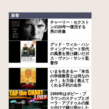
新着
チャーリー・セクスト
ンの20年〜復活する
男の肖像
グッド・ウィル・ハン
ティング〜ビート世代
の風景を受け継いだガ
ス・ヴァン・サント監
督作
いまを生きる〜「本当
の学校教育とは何なの
か？」を力強く教えて
くれる不朽の名作
1989年はボビー・ブ
ラウンのステップとポ
ーラ・アブドゥルの振
り付けで踊り明かした