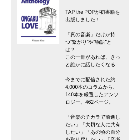
TAP the POPが初書籍を
出版しました！
「真の音楽」だけが持
つ“繋がり”や“物語”と
は？
この一冊があれば、きっ
と誰かに話したくなる
今までに配信された約
4,000本のコラムから、
140本を厳選したアンソ
ロジー。462ページ。
「音楽のチカラで前進し
たい」「大切な人に共有
したい」「あの頃の自分
を取り戻したい」「音楽