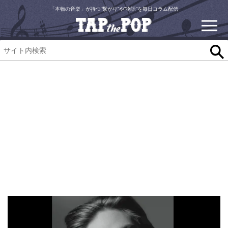
「本物の音楽」が持つ“繋がり”や“物語”を毎日コラム配信