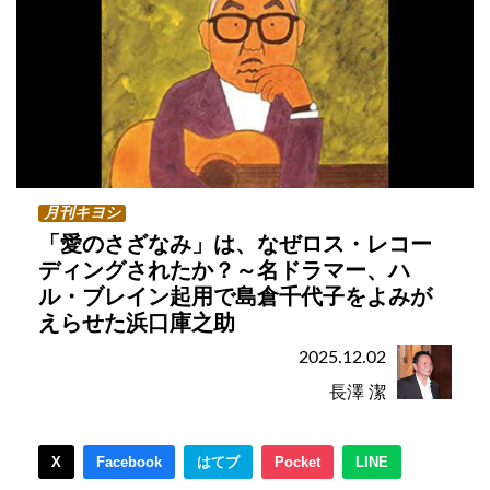
月刊キヨシ
「愛のさざなみ」は、なぜロス・レコー
ディングされたか？～名ドラマー、ハ
ル・ブレイン起用で島倉千代子をよみが
えらせた浜口庫之助
2025.12.02
長澤 潔
X
Facebook
はてブ
Pocket
LINE