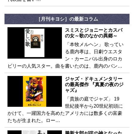
［月刊キヨシ］の最新コラム
スミスとジョニーとカスバ
の女～歌のなかの異郷～
「本牧メルヘン」 歌ってい
る鹿内孝は、日劇ウエスタ
ン・カーニバル出身のロカ
ビリーの人気スター。曲を書いたのは、鹿内のバン…
ジャズ・ドキュメンタリー
の最高傑作 『真夏の夜のジ
ャズ』
「貴族の庭でジャズ」 19
世紀後半から20世紀初頭に
かけて、一躍国力を高めたアメリカには数多くの富豪
たちが生まれた。ロー…
勝新太郎が弦の神となった