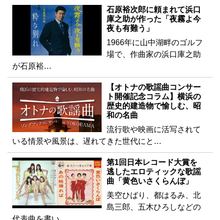
石原裕次郎に頼まれて浜口
庫之助が作った「夜霧よ今
夜も有難う」
1966年に山中湖畔のゴルフ
場で、作曲家の浜口庫之助
が石原裕…
【オトナの歌謡曲コンサー
ト開催記念コラム】横浜の
歴史的建造物で愉しむ、昭
和の名曲
流行歌や映画に活写されて
いる情景や風景は、遅れてきた世代にと…
第1回日本レコード大賞を
逃したエロティックな歌謡
曲「黄色いさくらんぼ」
美空ひばり、都はるみ、北
島三郎、五木ひろしなどの
代表曲を書い…