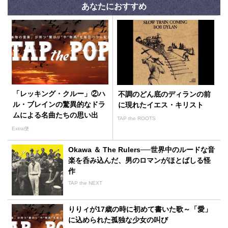
あなたにおすすめ
「レッキング・クルー」②ハ
不調のどん底のディランの前
ル・ブレインの驚異的なドラ
に現れたイエス・キリスト
ムによる名曲たちの思い出
TAP the ROOTS
Extra便
Okawa ＆ The Rulers──世界中のルードな音
楽を呑み込んだ、男のロマンがほとばしる怪
作
TAP the NEXT
りりィが17歳の時に初めて書いた歌～「愛」
に込められた孤独な少女の叫び