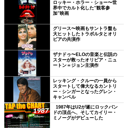
ロッキー・ホラー・ショー〜世
界中でカルト化した“観客参
加”映画
グリース〜映画もサントラ盤も
大ヒットしたトラボルタとオリ
ビアの共演作
ザナドゥ〜ELOの音楽と伝説の
スターが救ったオリビア・ニュ
ートン＝ジョン主演作
レッキング・クルーの一員から
スタートして偉大なるカントリ
ー・シンガーとなったグレン・
キャンベル
1987年はU2が遂にロックバン
ドの頂点へ、そしてカイリー・
ミノーグがデビューした