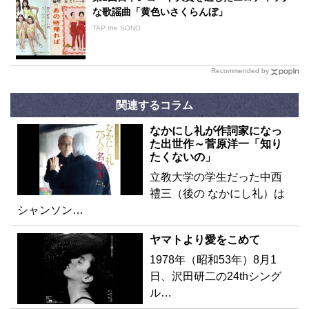
な歌謡曲「黄色いさくらんぼ」
TAP the SONG
Recommended by
関連するコラム
なかにし礼が作詞家になっ
た出世作～菅原洋一「知り
たくないの」
立教大学の学生だった中西
禮三（後の なかにし礼）は
シャンソン…
ヤマトより愛をこめて
1978年（昭和53年）8月1
日、沢田研二の24thシング
ル…