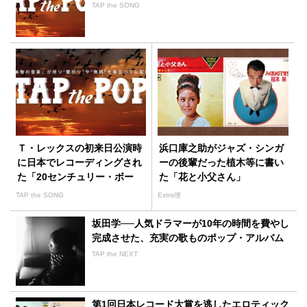
TAP the SONG
Ｔ・レックスの初来日公演時
浜口庫之助がジャズ・シンガ
に日本でレコーディングされ
ーの後輩だった植木等に書い
た「20センチュリー・ボー
た「花と小父さん」
イ」
TAP the SONG
Extra便
坂田学──人気ドラマーが10年の時間を費やし
完成させた、充実の歌ものポップ・アルバム
TAP the NEXT
第1回日本レコード大賞を逃したエロティック