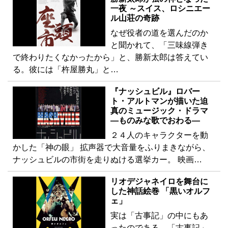
一夜 ～スイス、ロシニエー
ル山荘の奇跡
なぜ役者の道を選んだのか
と聞かれて、「三味線弾き
で終わりたくなかったから」と、勝新太郎は答えてい
る。彼には「杵屋勝丸」と…
『ナッシュビル』ロバー
ト・アルトマンが描いた迫
真のミュージック・ドラマ
―ものみな歌でおわる―
２４人のキャラクターを動
かした「神の眼」 拡声器で大音量をふりまきながら、
ナッシュビルの市街を走りぬける選挙カー。 映画…
リオデジャネイロを舞台に
した神話絵巻 「黒いオルフ
ェ」
実は「古事記」の中にもあ
ったのである。「古事記」