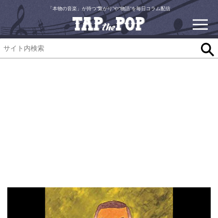
「本物の音楽」が持つ“繋がり”や“物語”を毎日コラム配信