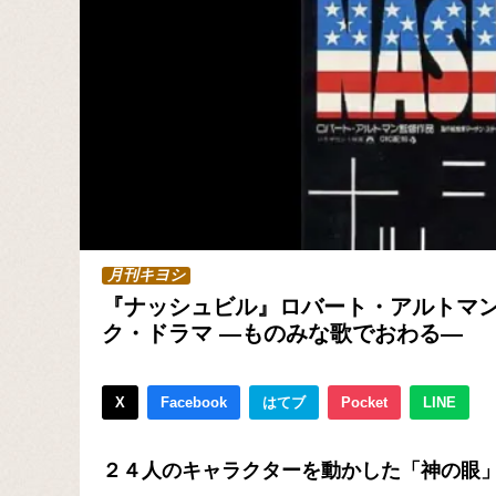
月刊キヨシ
『ナッシュビル』ロバート・アルトマ
ク・ドラマ ―ものみな歌でおわる―
X
Facebook
はてブ
Pocket
LINE
２４人のキャラクターを動かした「神の眼