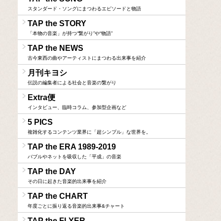
スタンダード・ソングにまつわるエピソードと物語
TAP the STORY
「本物の音楽」が持つ“繋がり”や“物語”
TAP the NEWS
古今東西の曲やアーティストにまつわる出来事を紹介
月刊キヨシ
伝説の編集者による社会と音楽の繋がり
Extra便
インタビュー、臨時コラム、参加型企画など
5 PICS
複雑化するコンテンツ業界に「超シンプル」な世界を。
TAP the ERA 1989-2019
バブルやネットを吸収した「平成」の音楽
TAP the DAY
その日に起きた音楽的出来事を紹介
TAP the CHART
年度ごとに振り返る音楽的出来事&チャート
TAP the FLYER