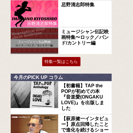
忌野清志郎特集
ミュージシャン伝記映
画特集〜ロック／バン
ド/カントリー編
特集一覧はこちら
今月のPICK UP コラム
【初書籍】TAP the
POPが初めての本
『音楽愛(ONGAKU
LOVE)』を出版しま
した
【萩原健一インタビュ
ー】原点回帰したこと
で進化を続けるショー