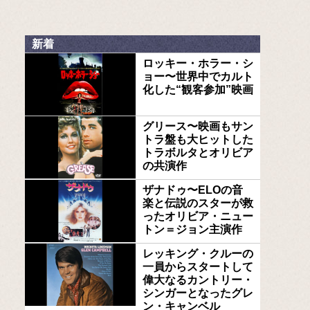
新着
ロッキー・ホラー・シ
ョー〜世界中でカルト
化した“観客参加”映画
グリース〜映画もサン
トラ盤も大ヒットした
トラボルタとオリビア
の共演作
ザナドゥ〜ELOの音
楽と伝説のスターが救
ったオリビア・ニュー
トン＝ジョン主演作
レッキング・クルーの
一員からスタートして
偉大なるカントリー・
シンガーとなったグレ
ン・キャンベル