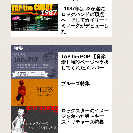
1987年はU2が遂に
ロックバンドの頂点
へ、そしてカイリー・
ミノーグがデビューし
た
特集
TAP the POP 【音楽
愛】特設ページ〜支援
してくれたメンバー
ブルーズ特集
ロックスターのイメー
ジを創った男～キー
ス・リチャーズ特集