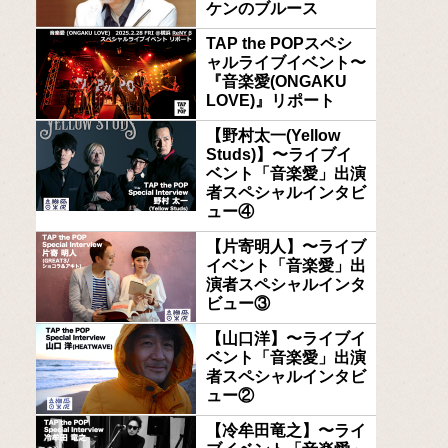
ケンのブルース
TAP the POPスペシ
ャルライブイベント〜
『音楽愛(ONGAKU
LOVE)』リポート
【野村太一(Yellow
Studs)】〜ライブイ
ベント「音楽愛」出演
者スペシャルインタビ
ュー④
【片寄明人】〜ライブ
イベント「音楽愛」出
演者スペシャルインタ
ビュー③
【山口洋】〜ライブイ
ベント「音楽愛」出演
者スペシャルインタビ
ュー②
【冷牟田竜之】〜ライ