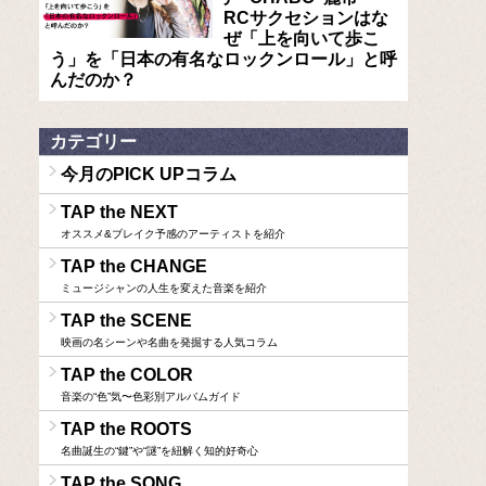
RCサクセションはな
ぜ「上を向いて歩こ
う」を「日本の有名なロックンロール」と呼
んだのか？
カテゴリー
今月のPICK UPコラム
TAP the NEXT
オススメ&ブレイク予感のアーティストを紹介
TAP the CHANGE
ミュージシャンの人生を変えた音楽を紹介
TAP the SCENE
映画の名シーンや名曲を発掘する人気コラム
TAP the COLOR
音楽の“色”気〜色彩別アルバムガイド
TAP the ROOTS
名曲誕生の“鍵”や“謎”を紐解く知的好奇心
TAP the SONG