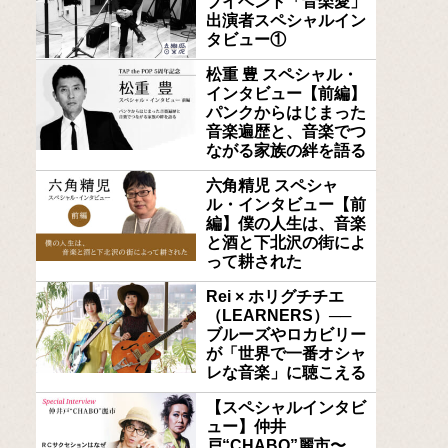
ブイベント「音楽愛」
出演者スペシャルイン
タビュー①
松重 豊 スペシャル・
インタビュー【前編】
パンクからはじまった
音楽遍歴と、音楽でつ
ながる家族の絆を語る
六角精児 スペシャ
ル・インタビュー【前
編】僕の人生は、音楽
と酒と下北沢の街によ
って耕された
Rei × ホリグチチエ
（LEARNERS）──
ブルーズやロカビリー
が「世界で一番オシャ
レな音楽」に聴こえる
【スペシャルインタビ
ュー】仲井
戸“CHABO”麗市〜