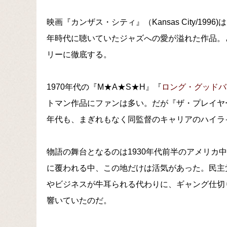
映画『カンザス・シティ』（Kansas City/1
年時代に聴いていたジャズへの愛が溢れた作品。
リーに徹底する。
1970年代の『M★A★S★H』『
ロング・グッドバ
トマン作品にファンは多い。だが『ザ・プレイヤー
年代も、まぎれもなく同監督のキャリアのハイラ
物語の舞台となるのは1930年代前半のアメリカ
に覆われる中、この地だけは活気があった。民主
やビジネスが牛耳られる代わりに、ギャング仕切
響いていたのだ。