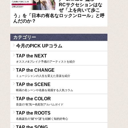
RCサクセションはな
ぜ「上を向いて歩こ
う」を「日本の有名なロックンロール」と呼
んだのか？
カテゴリー
今月のPICK UPコラム
TAP the NEXT
オススメ&ブレイク予感のアーティストを紹介
TAP the CHANGE
ミュージシャンの人生を変えた音楽を紹介
TAP the SCENE
映画の名シーンや名曲を発掘する人気コラム
TAP the COLOR
音楽の“色”気〜色彩別アルバムガイド
TAP the ROOTS
名曲誕生の“鍵”や“謎”を紐解く知的好奇心
TAP the SONG