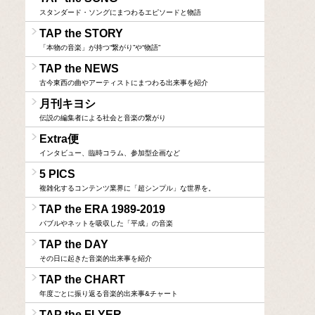
スタンダード・ソングにまつわるエピソードと物語
TAP the STORY
「本物の音楽」が持つ“繋がり”や“物語”
TAP the NEWS
古今東西の曲やアーティストにまつわる出来事を紹介
月刊キヨシ
伝説の編集者による社会と音楽の繋がり
Extra便
インタビュー、臨時コラム、参加型企画など
5 PICS
複雑化するコンテンツ業界に「超シンプル」な世界を。
TAP the ERA 1989-2019
バブルやネットを吸収した「平成」の音楽
TAP the DAY
その日に起きた音楽的出来事を紹介
TAP the CHART
年度ごとに振り返る音楽的出来事&チャート
TAP the FLYER