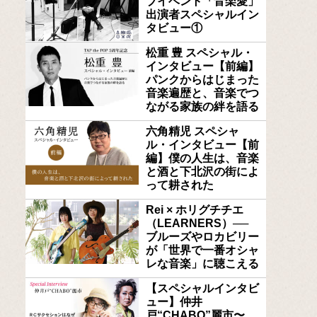
ブイベント「音楽愛」
出演者スペシャルイン
タビュー①
松重 豊 スペシャル・
インタビュー【前編】
パンクからはじまった
音楽遍歴と、音楽でつ
ながる家族の絆を語る
六角精児 スペシャ
ル・インタビュー【前
編】僕の人生は、音楽
と酒と下北沢の街によ
って耕された
Rei × ホリグチチエ
（LEARNERS）──
ブルーズやロカビリー
が「世界で一番オシャ
レな音楽」に聴こえる
【スペシャルインタビ
ュー】仲井
戸“CHABO”麗市〜