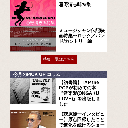
忌野清志郎特集
ミュージシャン伝記映
画特集〜ロック／バン
ド/カントリー編
特集一覧はこちら
今月のPICK UP コラム
【初書籍】TAP the
POPが初めての本
『音楽愛(ONGAKU
LOVE)』を出版しま
した
【萩原健一インタビュ
ー】原点回帰したこと
で進化を続けるショー