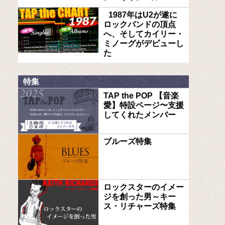
1987年はU2が遂に
ロックバンドの頂点
へ、そしてカイリー・
ミノーグがデビューし
た
特集
TAP the POP 【音楽
愛】特設ページ〜支援
してくれたメンバー
ブルーズ特集
ロックスターのイメー
ジを創った男～キー
ス・リチャーズ特集