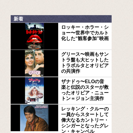
新着
ロッキー・ホラー・シ
ョー〜世界中でカルト
化した“観客参加”映画
グリース〜映画もサン
トラ盤も大ヒットした
トラボルタとオリビア
の共演作
ザナドゥ〜ELOの音
楽と伝説のスターが救
ったオリビア・ニュー
トン＝ジョン主演作
レッキング・クルーの
一員からスタートして
偉大なるカントリー・
シンガーとなったグレ
ン・キャンベル