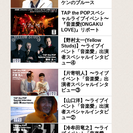
ケンのブルース
TAP the POPスペシ
ャルライブイベント〜
『音楽愛(ONGAKU
LOVE)』リポート
【野村太一(Yellow
Studs)】〜ライブイ
ベント「音楽愛」出演
者スペシャルインタビ
ュー④
【片寄明人】〜ライブ
イベント「音楽愛」出
演者スペシャルインタ
ビュー③
【山口洋】〜ライブイ
ベント「音楽愛」出演
者スペシャルインタビ
ュー②
【冷牟田竜之】〜ライ