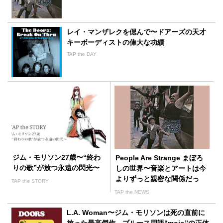
レイ・マンザレクを偲んで〜ドアーズの天才
キーボーディストの偉大な功績
TAP the DAY
ジム・モリソン27歳〜“終わ
People Are Strange まぼろ
りの歌”が放つ永遠の閃光〜
しの世界〜音楽とアートは今
よりずっと親密な関係だっ
TAP the STORY
た〜
TAP the NEWS
L.A. Woman〜ジム・モリソンは死の直前に
放った最高傑作、ブルース用語“mojo”の正体