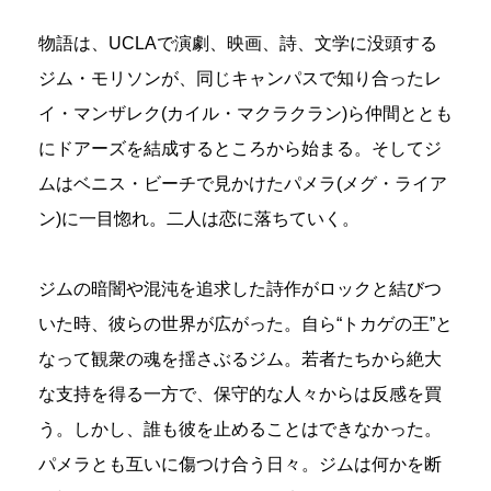
物語は、UCLAで演劇、映画、詩、文学に没頭する
ジム・モリソンが、同じキャンパスで知り合ったレ
イ・マンザレク(カイル・マクラクラン)ら仲間ととも
にドアーズを結成するところから始まる。そしてジ
ムはベニス・ビーチで見かけたパメラ(メグ・ライア
ン)に一目惚れ。二人は恋に落ちていく。
ジムの暗闇や混沌を追求した詩作がロックと結びつ
いた時、彼らの世界が広がった。自ら“トカゲの王”と
なって観衆の魂を揺さぶるジム。若者たちから絶大
な支持を得る一方で、保守的な人々からは反感を買
う。しかし、誰も彼を止めることはできなかった。
パメラとも互いに傷つけ合う日々。ジムは何かを断