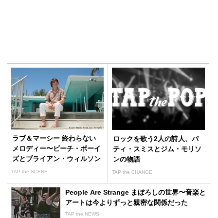
あなたにおすすめ
ラブ＆マーシー 終わらない
ロックを歌う2人の詩人、パ
メロディー〜ビーチ・ボーイ
ティ・スミスとジム・モリソ
ズとブライアン・ウィルソン
ンの物語
の物語
TAP the SCENE
TAP the CHANGE
People Are Strange まぼろしの世界〜音楽と
アートは今よりずっと親密な関係だった
TAP the NEWS