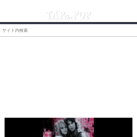
「本物の音楽」が持つ“繋がり”や“物語”を毎日コラム配信