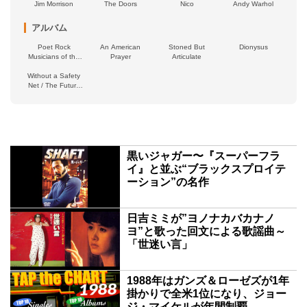
Jim Morrison
The Doors
Nico
Andy Warhol
アルバム
Poet Rock
An American
Stoned But
Dionysus
Musicians of the
Prayer
Articulate
Desert
Without a Safety
Net / The Future
Ain’t What It Used
to Be
新着
黒いジャガー〜『スーパーフラ
イ』と並ぶ“ブラックスプロイテ
ーション”の名作
日吉ミミが”ヨノナカバカナノ
ヨ”と歌った回文による歌謡曲～
「世迷い言」
1988年はガンズ＆ローゼズが1年
掛かりで全米1位になり、ジョー
ジ・マイケルが年間制覇