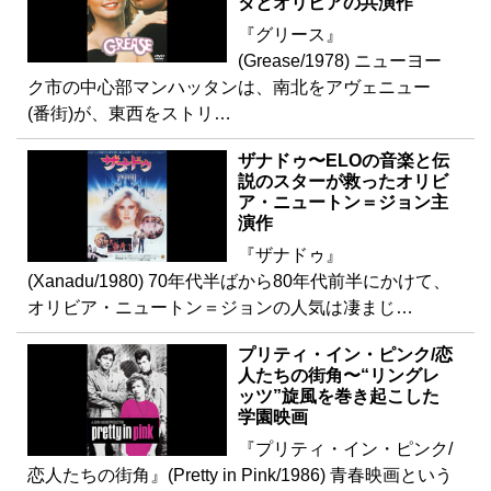
タとオリビアの共演作
『グリース』
(Grease/1978) ニューヨー
ク市の中心部マンハッタンは、南北をアヴェニュー
(番街)が、東西をストリ…
ザナドゥ〜ELOの音楽と伝
説のスターが救ったオリビ
ア・ニュートン＝ジョン主
演作
『ザナドゥ』
(Xanadu/1980) 70年代半ばから80年代前半にかけて、
オリビア・ニュートン＝ジョンの人気は凄まじ…
プリティ・イン・ピンク/恋
人たちの街角〜“リングレ
ッツ”旋風を巻き起こした
学園映画
『プリティ・イン・ピンク/
恋人たちの街角』(Pretty in Pink/1986) 青春映画という