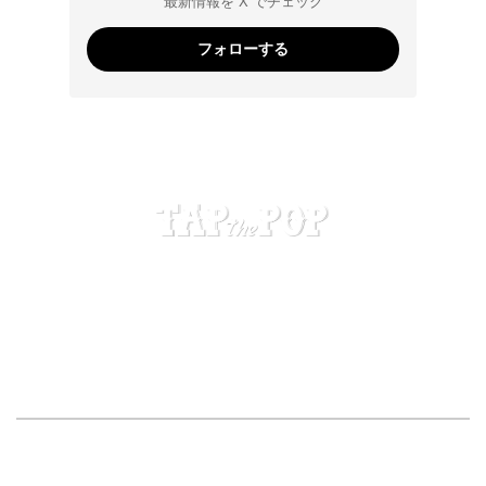
最新情報を X でチェック
フォローする
「本物の音楽」が持つ
“繋がり”や“物語”を毎日コラム配信
About Us
特集
登場したアーティスト
Contact
広告・提携のお問い合わせ
カテゴリー
今月のPICK UPコラム
TAP the NEXT
TAP the CHANGE
TAP the SCENE