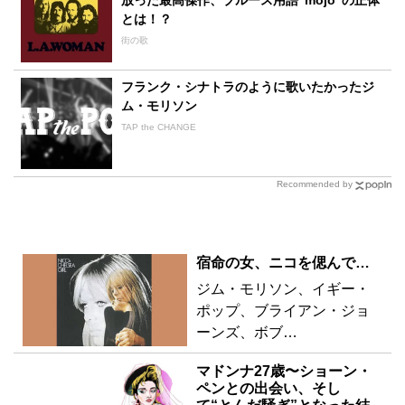
とは！？
街の歌
フランク・シナトラのように歌いたかったジ
ム・モリソン
TAP the CHANGE
Recommended by
関連するコラム
宿命の女、ニコを偲んで…
ジム・モリソン、イギー・
ポップ、ブライアン・ジョ
ーンズ、ボブ…
マドンナ27歳〜ショーン・
ペンとの出会い、そし