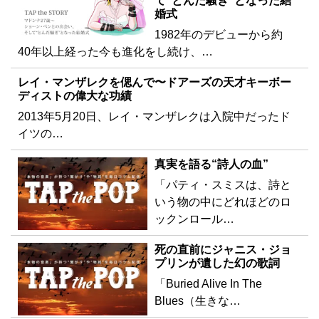
て“とんだ騒ぎ”となった結
婚式
1982年のデビューから約
40年以上経った今も進化をし続け、…
レイ・マンザレクを偲んで〜ドアーズの天才キーボー
ディストの偉大な功績
2013年5月20日、レイ・マンザレクは入院中だったド
イツの…
真実を語る“詩人の血”
「パティ・スミスは、詩と
いう物の中にどれほどのロ
ックンロール…
死の直前にジャニス・ジョ
プリンが遺した幻の歌詞
「Buried Alive In The
Blues（生きな…