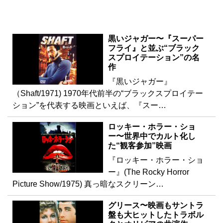
［TAP the SCENE］の最新コラム
黒いジャガー〜『スーパー
フライ』と並ぶ“ブラック
スプロイテーション”の名
作
『黒いジャガー』
（Shaft/1971) 1970年代前半の“ブラックスプロイテー
ション”を代表する映画といえば、『スー…
ロッキー・ホラー・ショ
ー〜世界中でカルト化し
た“観客参加”映画
『ロッキー・ホラー・ショ
ー』(The Rocky Horror
Picture Show/1975) 真っ暗なスクリーン…
グリース〜映画もサントラ
盤も大ヒットしたトラボル