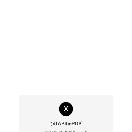
X
@TAPthePOP