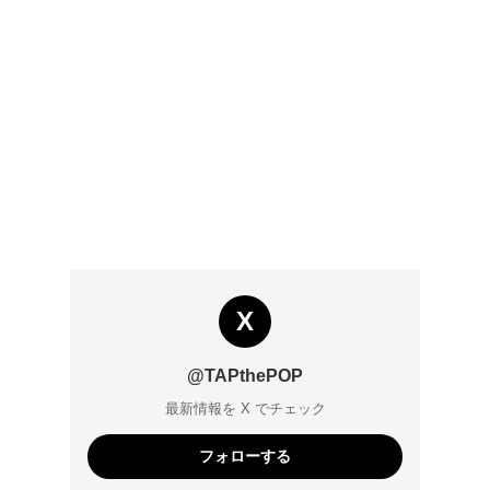
X
@TAPthePOP
最新情報を X でチェック
フォローする