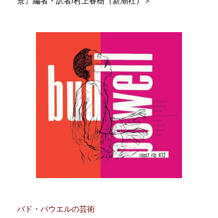
景』編者・訳者/村上春樹（新潮社）＞
バド・パウエルの芸術