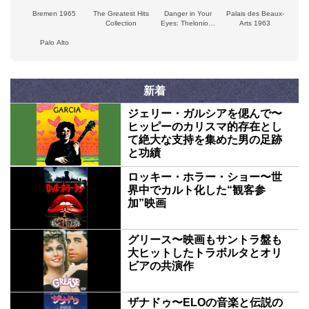
Bremen 1965
The Greatest Hits
Danger in Your
Palais des Beaux-
Collection
Eyes: Thelonious
Arts 1963
Monk Recordings
Palo Alto
新着
ジェリー・ガルシアを偲んで〜
ヒッピーのカリスマ的存在とし
て絶大な支持を集めた男の足跡
と功績
ロッキー・ホラー・ショー〜世
界中でカルト化した“観客参
加”映画
グリース〜映画もサントラ盤も
大ヒットしたトラボルタとオリ
ビアの共演作
ザナドゥ〜ELOの音楽と伝説の