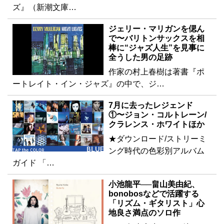
ズ』（新潮文庫…
ジェリー・マリガンを偲ん
で〜バリトンサックスを相
棒に“ジャズ人生”を見事に
全うした男の足跡
作家の村上春樹は著書『ポ
ートレイト・イン・ジャズ』の中で、ジ…
7月に去ったレジェンド
①〜ジョン・コルトレーン/
クラレンス・ホワイトほか
★ダウンロード/ストリーミ
ング時代の色彩別アルバム
ガイド 「…
小池龍平──畠山美由紀、
bonobosなどで活躍する
「リズム・ギタリスト」心
地良さ満点のソロ作