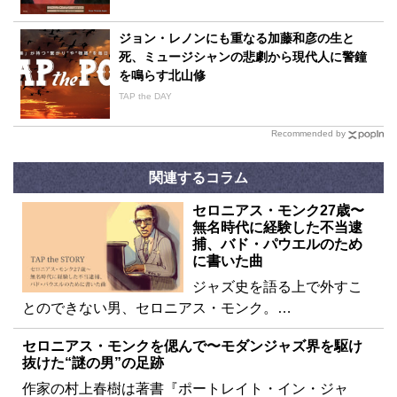
ジョン・レノンにも重なる加藤和彦の生と
死、ミュージシャンの悲劇から現代人に警鐘
を鳴らす北山修
TAP the DAY
Recommended by
関連するコラム
セロニアス・モンク27歳〜
無名時代に経験した不当逮
捕、バド・パウエルのため
に書いた曲
ジャズ史を語る上で外すこ
とのできない男、セロニアス・モンク。…
セロニアス・モンクを偲んで〜モダンジャズ界を駆け
抜けた“謎の男”の足跡
作家の村上春樹は著書『ポートレイト・イン・ジャ