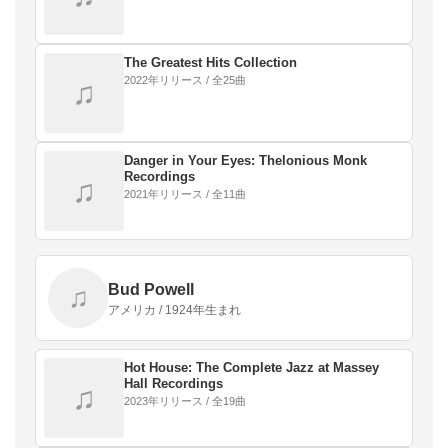
The Greatest Hits Collection
2022年リリース / 全25曲
♫
Danger in Your Eyes: Thelonious Monk
Recordings
♫
2021年リリース / 全11曲
Bud Powell
♫
アメリカ / 1924年生まれ
Hot House: The Complete Jazz at Massey
Hall Recordings
♫
2023年リリース / 全19曲