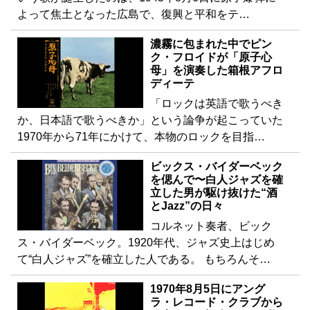
よって焦土となった広島で、復興と平和をテ…
濃霧に包まれた中でピン
ク・フロイドが「原子心
母」を演奏した箱根アフロ
ディーテ
「ロックは英語で歌うべき
か、日本語で歌うべきか」という論争が起こっていた
1970年から71年にかけて、本物のロックを目指…
ビックス・バイダーベック
を偲んで〜白人ジャズを確
立した男が駆け抜けた“酒
とJazz”の日々
コルネット奏者、ビック
ス・バイダーベック。1920年代、ジャズ史上はじめ
て“白人ジャズ”を確立した人である。 もちろんそ…
1970年8月5日にアング
ラ・レコード・クラブから