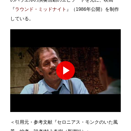
『
ラウンド・ミッドナイト
』（1986年公開）を制作
している。
＜引用元・参考文献『セロニアス・モンクのいた風