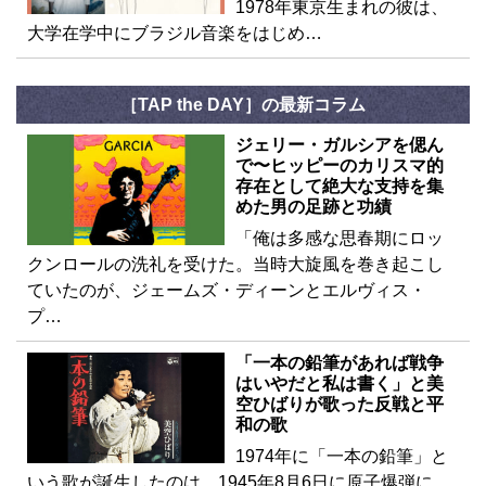
1978年東京生まれの彼は、
大学在学中にブラジル音楽をはじめ…
［TAP the DAY］の最新コラム
ジェリー・ガルシアを偲ん
で〜ヒッピーのカリスマ的
存在として絶大な支持を集
めた男の足跡と功績
「俺は多感な思春期にロッ
クンロールの洗礼を受けた。当時大旋風を巻き起こし
ていたのが、ジェームズ・ディーンとエルヴィス・
プ…
「一本の鉛筆があれば戦争
はいやだと私は書く」と美
空ひばりが歌った反戦と平
和の歌
1974年に「一本の鉛筆」と
いう歌が誕生したのは、1945年8月6日に原子爆弾に