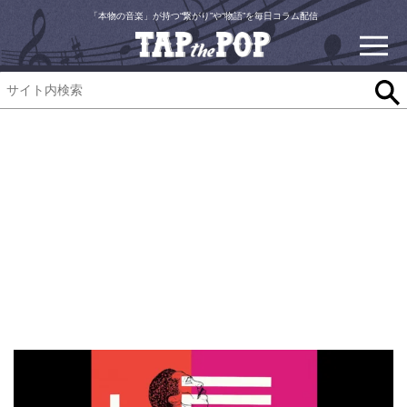
「本物の音楽」が持つ“繋がり”や“物語”を毎日コラム配信