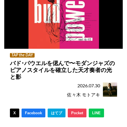
TAP the DAY
バド･パウエルを偲んで〜モダンジャズの
ピアノスタイルを確立した天才奏者の光
と影
2026.07.30
佐々木 モトアキ
X
Facebook
はてブ
Pocket
LINE