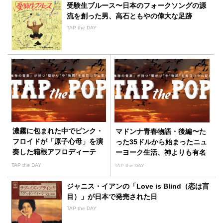
受験生ブルース〜日本のフォークソングの源
流を創った男、高石ともやの偉大な足跡
TAP the DAY
濃霧に包まれた中でピンク・
マドンナ青春物語・後編〜た
フロイドが「原子心母」を演
った35ドルから始まったニュ
奏した箱根アフロディーテ
ーヨーク生活、神よりも有名
になる！そして掴んだ夢への
TAP the DAY
TAP the DAY
切符
ジャニス・イアンの「Love is Blind（恋は盲
目）」が日本で発売された日
TAP the DAY