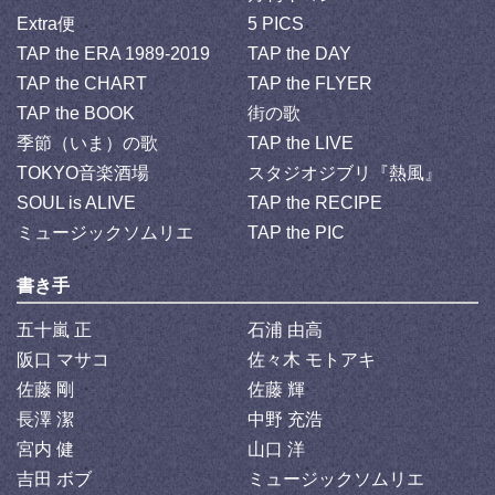
Extra便
5 PICS
TAP the ERA 1989-2019
TAP the DAY
TAP the CHART
TAP the FLYER
TAP the BOOK
街の歌
季節（いま）の歌
TAP the LIVE
TOKYO音楽酒場
スタジオジブリ『熱風』
SOUL is ALIVE
TAP the RECIPE
ミュージックソムリエ
TAP the PIC
書き手
五十嵐 正
石浦 由高
阪口 マサコ
佐々木 モトアキ
佐藤 剛
佐藤 輝
長澤 潔
中野 充浩
宮内 健
山口 洋
吉田 ボブ
ミュージックソムリエ