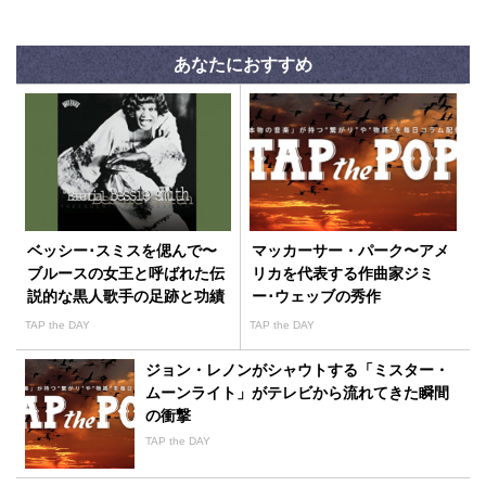
あなたにおすすめ
ベッシー･スミスを偲んで〜
マッカーサー・パーク〜アメ
ブルースの女王と呼ばれた伝
リカを代表する作曲家ジミ
説的な黒人歌手の足跡と功績
ー･ウェッブの秀作
TAP the DAY
TAP the DAY
ジョン・レノンがシャウトする「ミスター・
ムーンライト」がテレビから流れてきた瞬間
の衝撃
TAP the DAY