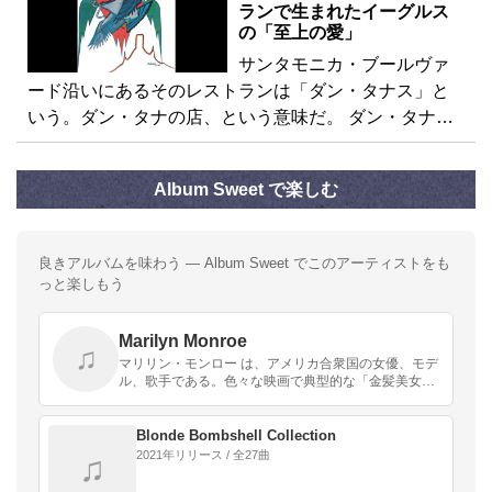
ランで生まれたイーグルス
の「至上の愛」
サンタモニカ・ブールヴァ
ード沿いにあるそのレストランは「ダン・タナス」と
いう。ダン・タナの店、という意味だ。 ダン・タナ…
Album Sweet で楽しむ
良きアルバムを味わう — Album Sweet でこのアーティストをも
っと楽しもう
Marilyn Monroe
♫
マリリン・モンロー は、アメリカ合衆国の女優、モデ
ル、歌手である。色々な映画で典型的な「金髪美女」
の役を演じた。1950年代から1960年代初頭にかけて
最も人気のあるセックスシンボルの一人であり、同…
Blonde Bombshell Collection
2021年リリース / 全27曲
♫