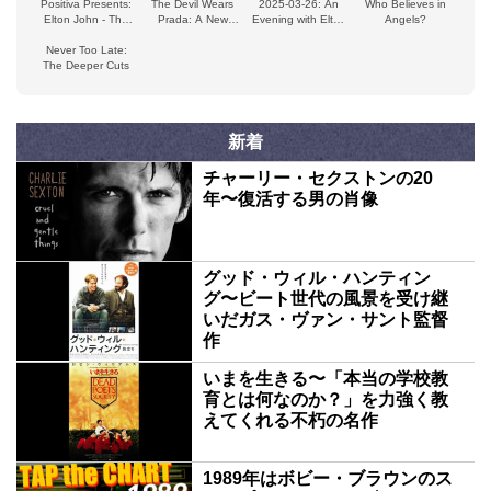
Positiva Presents:
The Devil Wears
2025-03-26: An
Who Believes in
Elton John - The
Prada: A New
Evening with Elton
Angels?
Remixes
Musical
John & Brandi
Never Too Late:
Carlile, Palladium
The Deeper Cuts
Theatre, London,
Britain
新着
チャーリー・セクストンの20
年〜復活する男の肖像
グッド・ウィル・ハンティン
グ〜ビート世代の風景を受け継
いだガス・ヴァン・サント監督
作
いまを生きる〜「本当の学校教
育とは何なのか？」を力強く教
えてくれる不朽の名作
1989年はボビー・ブラウンのス