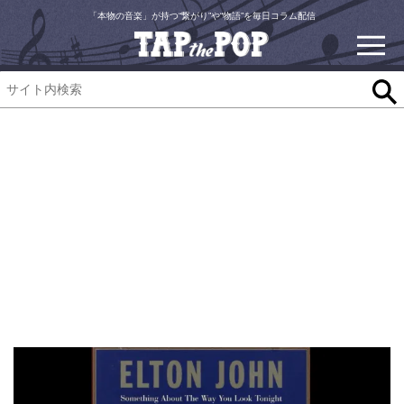
「本物の音楽」が持つ“繋がり”や“物語”を毎日コラム配信