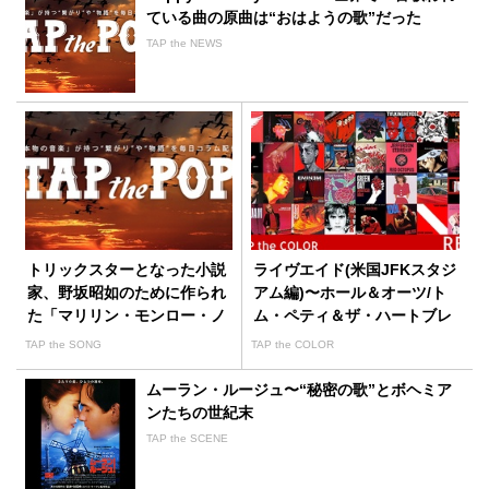
ている曲の原曲は“おはようの歌”だった
TAP the NEWS
トリックスターとなった小説
ライヴエイド(米国JFKスタジ
家、野坂昭如のために作られ
アム編)〜ホール＆オーツ/ト
た「マリリン・モンロー・ノ
ム・ペティ＆ザ・ハートブレ
ーリターン」
イカーズほか
TAP the SONG
TAP the COLOR
ムーラン・ルージュ〜“秘密の歌”とボヘミア
ンたちの世紀末
TAP the SCENE