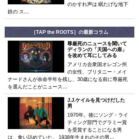
のかすれ声は 眠たげな地下
鉄の ス…
［TAP the ROOTS］の最新コラム
尊厳死のニュースを聞いて
ディランの「天国への扉」
を改めて耳にしてみる
アメリカ合衆国オレゴン州
の女性、ブリタニー・メイ
ナードさんが余命半年を残し、30歳になる前に尊厳死
を選んだことがニュース…
J.J.ケイルを見つけだした
男
1970年。後にソング・ライ
ティング部門でグラミー賞
を受賞することになる男
は、食い詰めていた。 1938年生まれのその男…