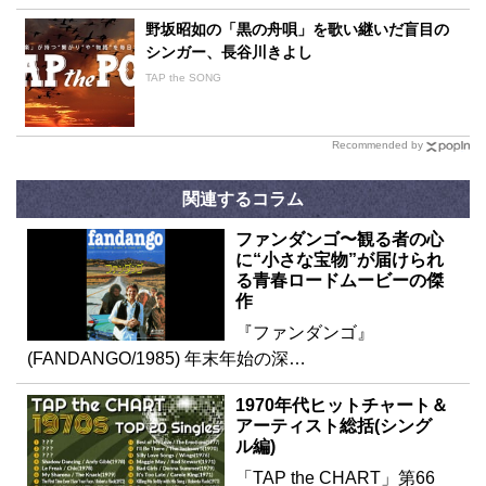
野坂昭如の「黒の舟唄」を歌い継いだ盲目の
シンガー、長谷川きよし
TAP the SONG
Recommended by
関連するコラム
ファンダンゴ〜観る者の心
に“小さな宝物”が届けられ
る青春ロードムービーの傑
作
『ファンダンゴ』
(FANDANGO/1985) 年末年始の深…
1970年代ヒットチャート＆
アーティスト総括(シング
ル編)
「TAP the CHART」第66