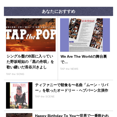
あなたにおすすめ
シングル盤のB面に入ってい
We Are The Worldの舞台裏
た野坂昭如の「黒の舟唄」を
で…
歌い継いだ長谷川きよし
TAP the NEWS
TAP the SONG
ティファニーで朝食を〜名曲「ムーン・リバ
ー」を歌ったオードリー・ヘプバーン主演作
TAP the SCENE
Happy Birthday To You〜世界で一番歌われ