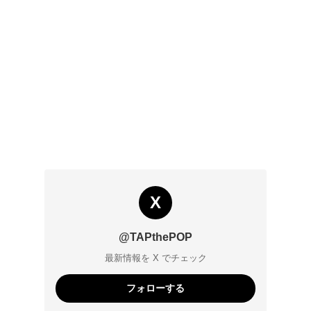
X
@TAPthePOP
最新情報を X でチェック
フォローする