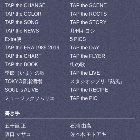
TAP the CHANGE
TAP the SCENE
TAP the COLOR
TAP the ROOTS
TAP the SONG
TAP the STORY
TAP the NEWS
月刊キヨシ
Extra便
5 PICS
TAP the ERA 1989-2019
TAP the DAY
TAP the CHART
TAP the FLYER
TAP the BOOK
街の歌
季節（いま）の歌
TAP the LIVE
TOKYO音楽酒場
スタジオジブリ『熱風』
SOUL is ALIVE
TAP the RECIPE
ミュージックソムリエ
TAP the PIC
書き手
五十嵐 正
石浦 由高
阪口 マサコ
佐々木 モトアキ