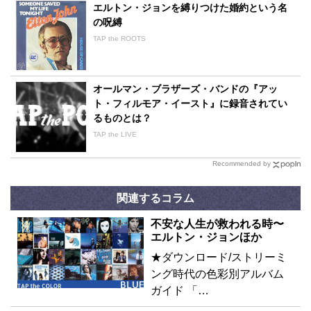
エルトン・ジョンを縛りつけた婚約という名
の呪縛
TAP the ROOTS
オールマン・ブラザーズ・バンドの『アッ
ト・フィルモア・イースト』に録音されてい
るものとは？
TAP the LIVE
Recommended by
関連するコラム
不安な人生が救われる時〜
エルトン・ジョンほか
★ダウンロード/ストリーミ
ング時代の色彩別アルバム
ガイド 「…