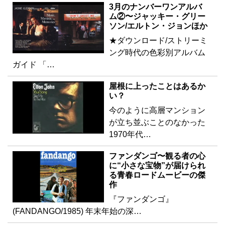
3月のナンバーワンアルバ
ム②〜ジャッキー・グリー
ソン/エルトン・ジョンほか
★ダウンロード/ストリーミ
ング時代の色彩別アルバム
ガイド 「…
屋根に上ったことはあるか
い？
今のように高層マンション
が立ち並ぶことのなかった
1970年代…
ファンダンゴ〜観る者の心
に“小さな宝物”が届けられ
る青春ロードムービーの傑
作
『ファンダンゴ』
(FANDANGO/1985) 年末年始の深…