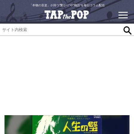
「本物の音楽」が持つ“繋がり”や“物語”を毎日コラム配信