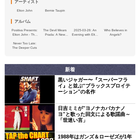
アーティスト
Elton John
Bernie Taupin
アルバム
Positiva Presents:
The Devil Wears
2025-03-26: An
Who Believes in
Elton John - The
Prada: A New
Evening with Elton
Angels?
Remixes
Musical
John & Brandi
Never Too Late:
Carlile, Palladium
The Deeper Cuts
Theatre, London,
Britain
新着
黒いジャガー〜『スーパーフラ
イ』と並ぶ“ブラックスプロイテ
ーション”の名作
日吉ミミが”ヨノナカバカナノ
ヨ”と歌った回文による歌謡曲～
「世迷い言」
1988年はガンズ＆ローゼズが1年