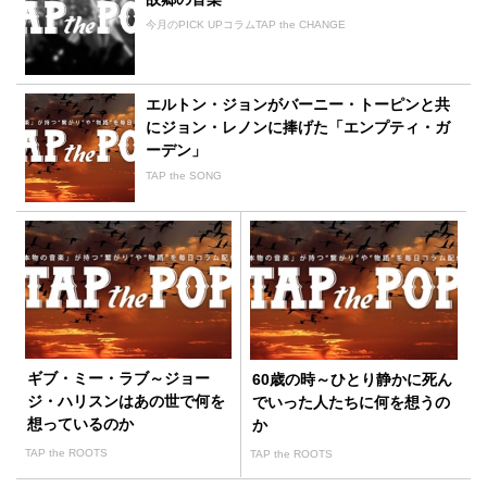
今月のPICK UPコラムTAP the CHANGE
エルトン・ジョンがバーニー・トーピンと共
にジョン・レノンに捧げた「エンプティ・ガ
ーデン」
TAP the SONG
ギブ・ミー・ラブ～ジョー
60歳の時～ひとり静かに死ん
ジ・ハリスンはあの世で何を
でいった人たちに何を想うの
想っているのか
か
TAP the ROOTS
TAP the ROOTS