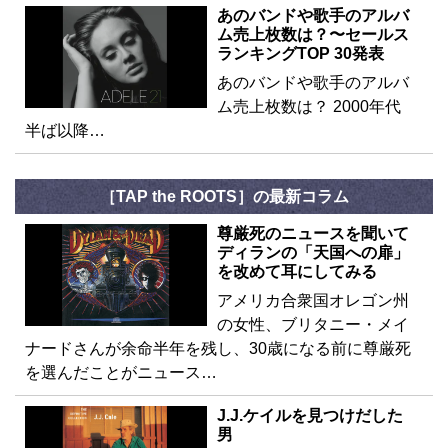
あのバンドや歌手のアルバ
ム売上枚数は？〜セールス
ランキングTOP 30発表
あのバンドや歌手のアルバ
ム売上枚数は？ 2000年代
半ば以降…
［TAP the ROOTS］の最新コラム
尊厳死のニュースを聞いて
ディランの「天国への扉」
を改めて耳にしてみる
アメリカ合衆国オレゴン州
の女性、ブリタニー・メイ
ナードさんが余命半年を残し、30歳になる前に尊厳死
を選んだことがニュース…
J.J.ケイルを見つけだした
男