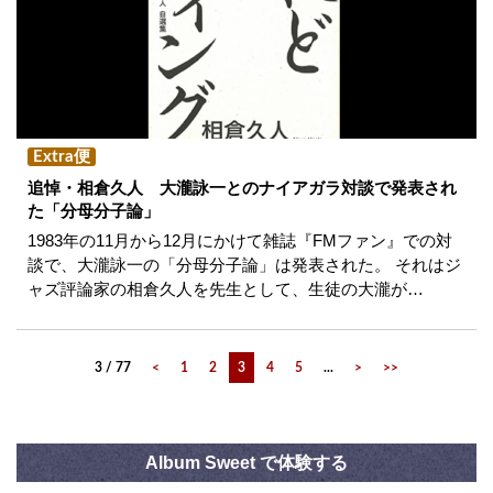
Extra便
追悼・相倉久人 大瀧詠一とのナイアガラ対談で発表され
た「分母分子論」
1983年の11月から12月にかけて雑誌『FMファン』での対
談で、大瀧詠一の「分母分子論」は発表された。 それはジ
ャズ評論家の相倉久人を先生として、生徒の大瀧が…
3 / 77
<
1
2
3
4
5
...
>
>>
Album Sweet で体験する