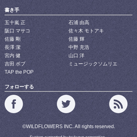
書き手
五十嵐 正
石浦 由高
阪口 マサコ
佐々木 モトアキ
佐藤 剛
佐藤 輝
長澤 潔
中野 充浩
宮内 健
山口 洋
吉田 ボブ
ミュージックソムリエ
TAP the POP
フォローする
©
WILDFLOWERS INC.
All rights reserved.