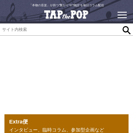
「本物の音楽」が持つ“繋がり”や“物語”を毎日コラム配信
Extra便
インタビュー、臨時コラム、参加型企画など