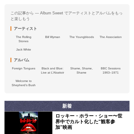
この記事から — Album Sweet でアーティストとアルバムをもっ
と楽しもう
アーティスト
The Rolling
Bill Wyman
The Youngbloods
The Association
Stones
Jack White
アルバム
Foreign Tongues
Black and Blue:
Shame, Shame,
BBC Sessions
Live at L’Abattoir
Shame
1963–1971
Welcome to
Shepherd’s Bush
新着
ロッキー・ホラー・ショー〜世
界中でカルト化した“観客参
加”映画