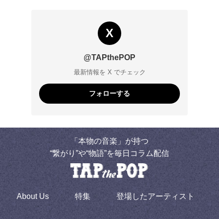
X
@TAPthePOP
最新情報を X でチェック
フォローする
「本物の音楽」が持つ
“繋がり”や“物語”を毎日コラム配信
About Us
特集
登場したアーティスト