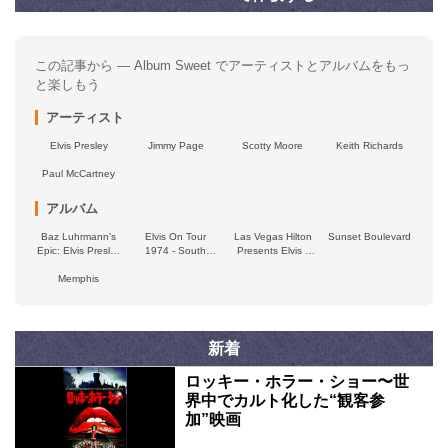
この記事から — Album Sweet でアーティストとアルバムをもっ
と楽しもう
アーティスト
Elvis Presley
Jimmy Page
Scotty Moore
Keith Richards
Paul McCartney
アルバム
Baz Luhrmann’s
Elvis On Tour
Las Vegas Hilton
Sunset Boulevard
Epic: Elvis Presley
1974 - South
Presents Elvis -
in Concert -
Bend, Indiana
Closing Night
Original Motion
Memphis
1974 - The Raging
Picture
Tiger
Soundtrack
新着
ロッキー・ホラー・ショー〜世
界中でカルト化した“観客参
加”映画