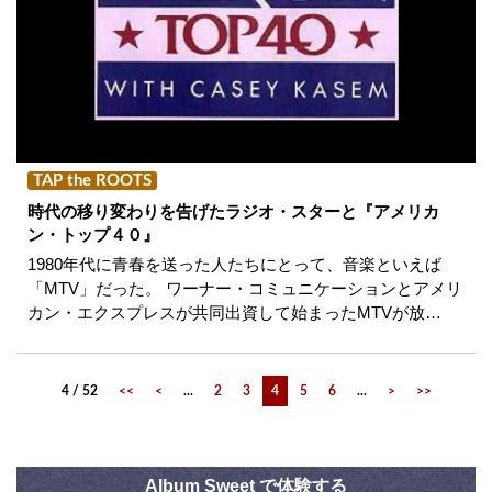
TAP the ROOTS
時代の移り変わりを告げたラジオ・スターと『アメリカ
ン・トップ４０』
1980年代に青春を送った人たちにとって、音楽といえば
「MTV」だった。 ワーナー・コミュニケーションとアメリ
カン・エクスプレスが共同出資して始まったMTVが放…
4 / 52
<<
<
...
2
3
4
5
6
...
>
>>
Album Sweet で体験する