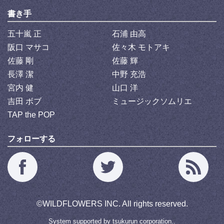
書き手
五十嵐 正
石浦 由高
阪口 マサコ
佐々木 モトアキ
佐藤 剛
佐藤 輝
長澤 潔
中野 充浩
宮内 健
山口 洋
吉田 ボブ
ミュージックソムリエ
TAP the POP
フォローする
©
WILDFLOWERS INC.
All rights reserved.
System supported by
tsukurun corporation..