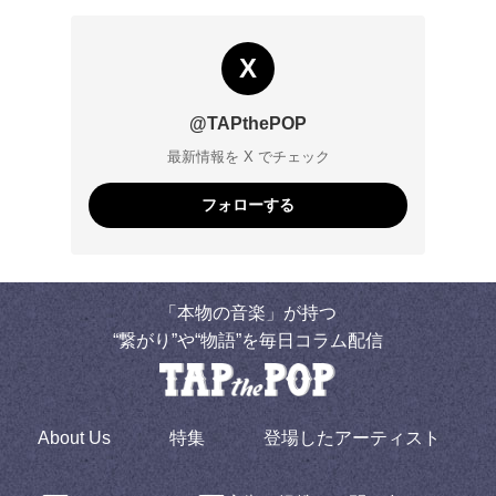
X
@TAPthePOP
最新情報を X でチェック
フォローする
「本物の音楽」が持つ
“繋がり”や“物語”を毎日コラム配信
About Us
特集
登場したアーティスト