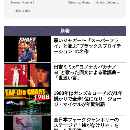
Movies, Volume 2
Christmas Gems
Movies, Volume 1
Bing & Ella
新着
黒いジャガー〜『スーパーフラ
イ』と並ぶ“ブラックスプロイテ
ーション”の名作
日吉ミミが”ヨノナカバカナノ
ヨ”と歌った回文による歌謡曲～
「世迷い言」
1988年はガンズ＆ローゼズが1年
掛かりで全米1位になり、ジョー
ジ・マイケルが年間制覇
全日本フォークジャンボリーの
ステージで「銭がなけりゃ」を