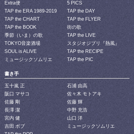
Extra便
5 PICS
TAP the ERA 1989-2019
TAP the DAY
TAP the CHART
TAP the FLYER
TAP the BOOK
街の歌
季節（いま）の歌
TAP the LIVE
TOKYO音楽酒場
スタジオジブリ『熱風』
SOUL is ALIVE
TAP the RECIPE
ミュージックソムリエ
TAP the PIC
書き手
五十嵐 正
石浦 由高
阪口 マサコ
佐々木 モトアキ
佐藤 剛
佐藤 輝
長澤 潔
中野 充浩
宮内 健
山口 洋
吉田 ボブ
ミュージックソムリエ