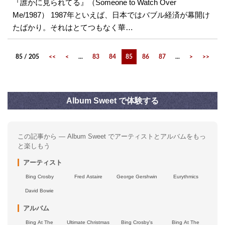
『誰かに見られてる』（Someone to Watch Over
Me/1987） 1987年といえば、日本ではバブル経済が幕開け
たばかり。それはとてつもなく華…
85 / 205
<<
<
...
83
84
85
86
87
...
>
>>
Album Sweet で体験する
この記事から — Album Sweet でアーティストとアルバムをもっ
と楽しもう
アーティスト
Bing Crosby
Fred Astaire
George Gershwin
Eurythmics
David Bowie
アルバム
Bing At The
Ultimate Christmas
Bing Crosby's
Bing At The