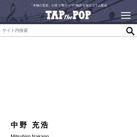
「本物の音楽」が持つ“繋がり”や“物語”を毎日コラム配信
中野 充浩
Mitsuhiro Nakano