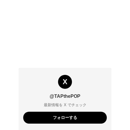
X
@TAPthePOP
最新情報を X でチェック
フォローする