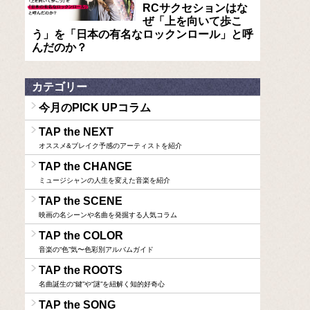
RCサクセションはな
ぜ「上を向いて歩こ
う」を「日本の有名なロックンロール」と呼
んだのか？
カテゴリー
今月のPICK UPコラム
TAP the NEXT
オススメ&ブレイク予感のアーティストを紹介
TAP the CHANGE
ミュージシャンの人生を変えた音楽を紹介
TAP the SCENE
映画の名シーンや名曲を発掘する人気コラム
TAP the COLOR
音楽の“色”気〜色彩別アルバムガイド
TAP the ROOTS
名曲誕生の“鍵”や“謎”を紐解く知的好奇心
TAP the SONG