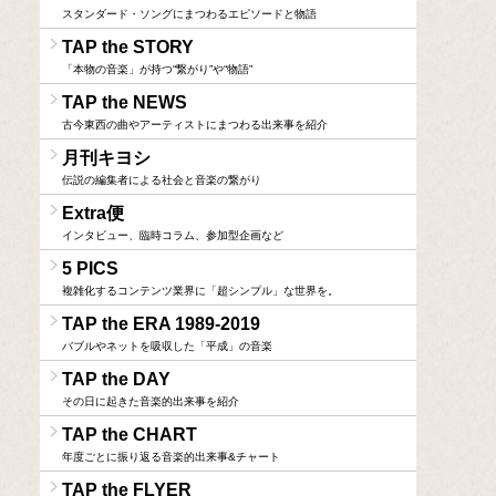
スタンダード・ソングにまつわるエピソードと物語
TAP the STORY
「本物の音楽」が持つ“繋がり”や“物語”
TAP the NEWS
古今東西の曲やアーティストにまつわる出来事を紹介
月刊キヨシ
伝説の編集者による社会と音楽の繋がり
Extra便
インタビュー、臨時コラム、参加型企画など
5 PICS
複雑化するコンテンツ業界に「超シンプル」な世界を。
TAP the ERA 1989-2019
バブルやネットを吸収した「平成」の音楽
TAP the DAY
その日に起きた音楽的出来事を紹介
TAP the CHART
年度ごとに振り返る音楽的出来事&チャート
TAP the FLYER