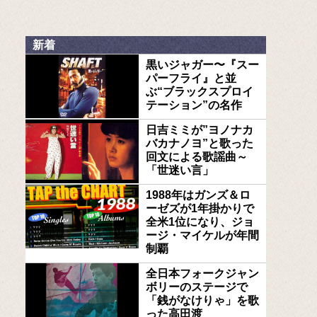
新着
黒いジャガー〜『スー
パーフライ』と並
ぶ“ブラックスプロイ
テーション”の名作
日吉ミミが”ヨノナカ
バカナノヨ”と歌った
回文による歌謡曲～
「世迷い言」
1988年はガンズ＆ロ
ーゼズが1年掛かりで
全米1位になり、ジョ
ージ・マイケルが年間
制覇
全日本フォークジャン
ボリーのステージで
「銭がなけりゃ」を歌
った高田渡