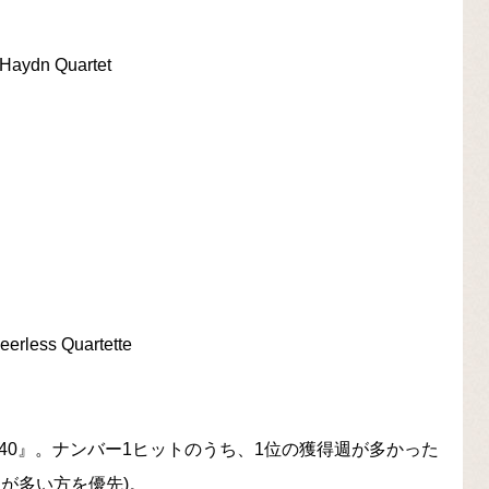
 Haydn Quartet
eerless Quartette
s 1900-1940』。ナンバー1ヒットのうち、1位の獲得週が多かった
が多い方を優先)。