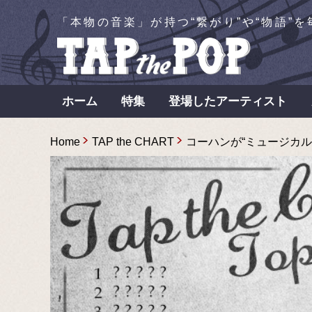
「本物の音楽」が持つ“繋がり”や“物語”
ホーム
特集
登場したアーティスト
Home
TAP the CHART
コーハンが“ミュージカルの原