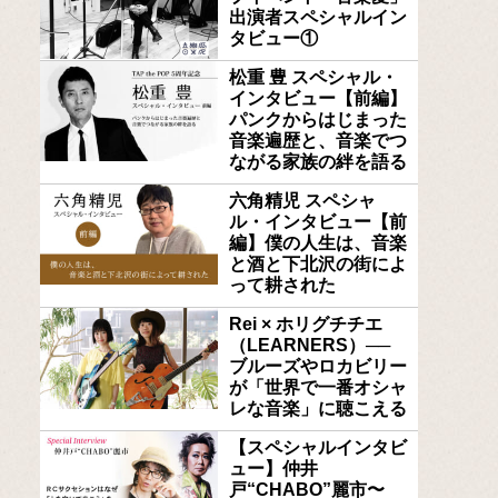
出演者スペシャルイン
タビュー①
松重 豊 スペシャル・
インタビュー【前編】
パンクからはじまった
音楽遍歴と、音楽でつ
ながる家族の絆を語る
六角精児 スペシャ
ル・インタビュー【前
編】僕の人生は、音楽
と酒と下北沢の街によ
って耕された
Rei × ホリグチチエ
（LEARNERS）──
ブルーズやロカビリー
が「世界で一番オシャ
レな音楽」に聴こえる
【スペシャルインタビ
ュー】仲井
戸“CHABO”麗市〜