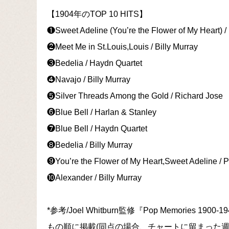
【1904年のTOP 10 HITS】
❶Sweet Adeline (You’re the Flower of My Heart) /
❷Meet Me in St.Louis,Louis / Billy Murray
❸Bedelia / Haydn Quartet
❹Navajo / Billy Murray
❺Silver Threads Among the Gold / Richard Jose
❻Blue Bell / Harlan & Stanley
❼Blue Bell / Haydn Quartet
❽Bedelia / Billy Murray
❾You’re the Flower of My Heart,Sweet Adeline / P
❿Alexander / Billy Murray
*参考/Joel Whitburn監修『Pop Memorie
もの順に掲載(同点の場合、チャートに留まった週