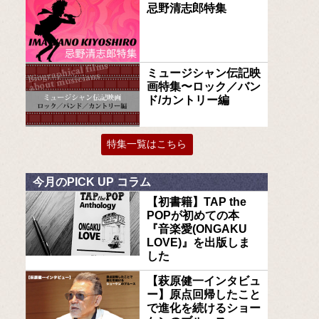
忌野清志郎特集
ミュージシャン伝記映
画特集〜ロック／バン
ド/カントリー編
特集一覧はこちら
今月のPICK UP コラム
【初書籍】TAP the
POPが初めての本
『音楽愛(ONGAKU
LOVE)』を出版しま
した
【萩原健一インタビュ
ー】原点回帰したこと
で進化を続けるショー