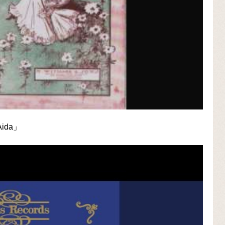
Aida」