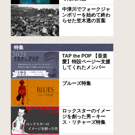
中津川でフォークジャ
ンボリーを始めて終わ
らせた笠木透の言葉
特集
TAP the POP 【音楽
愛】特設ページ〜支援
してくれたメンバー
ブルーズ特集
ロックスターのイメー
ジを創った男～キー
ス・リチャーズ特集