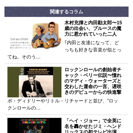
関連するコラム
木村充揮と内田勘太郎〜15
歳の出会い、ブルースの魔
力に惹かれていった二人
｢内田と友達になって、ど
っちも好きな音楽が似とっ
てね。そのう…
ロックンロールの創始者チ
ャック・ベリー伝説〜憧れ
のマディ・ウォーターズと
交わした運命の一言、遅咲
きのデビューからの快進撃
ボ・ディドリーやリトル・リチャードと並び、“ロッ
クンロールの…
「ヘイ・ジョー」で全英に
名を轟かせたジミ・ヘンド
リックスの初テレビ出演