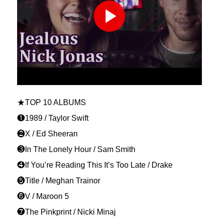
★TOP 10 ALBUMS
❶1989 / Taylor Swift
❷X / Ed Sheeran
❸In The Lonely Hour / Sam Smith
❹If You’re Reading This It’s Too Late / Drake
❺Title / Meghan Trainor
❻V / Maroon 5
❼The Pinkprint / Nicki Minaj