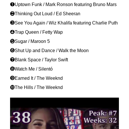
❶Uptown Funk / Mark Ronson featuring Bruno Mars
❷Thinking Out Loud / Ed Sheeran
❸See You Again / Wiz Khalifa featuring Charlie Puth
❹Trap Queen / Fetty Wap
❺Sugar / Maroon 5
❻Shut Up and Dance / Walk the Moon
❼Blank Space / Taylor Swift
❽Watch Me / Silentó
❾Earned It / The Weeknd
❿The Hills / The Weeknd