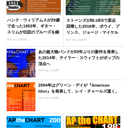
ハンク・ウィリアムスが29歳
ストーンズがBLUESで原点
で去った1953年、ギター・
回帰した2016年、ボウイ、プ
スリムが伝説のブルーズを録
リンス、ジョージ・マイケル
音
が逝く
TAP the CHART
TAP the CHART
あの超大物バンドが20年ぶりの新作を発表し
た2014年、テイラー・スウィフトがポップの
頂点へ
TAP the CHART
2004年はグリーン・デイが『American
Idiot』を発表して、レイ・チャールズ逝く。
TAP the CHART