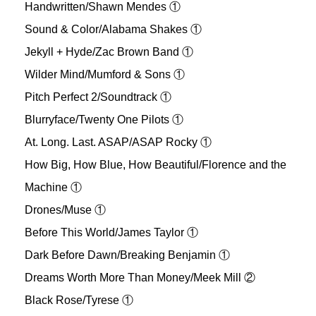
Handwritten/Shawn Mendes ①
Sound & Color/Alabama Shakes ①
Jekyll + Hyde/Zac Brown Band ①
Wilder Mind/Mumford & Sons ①
Pitch Perfect 2/Soundtrack ①
Blurryface/Twenty One Pilots ①
At. Long. Last. ASAP/ASAP Rocky ①
How Big, How Blue, How Beautiful/Florence and the
Machine ①
Drones/Muse ①
Before This World/James Taylor ①
Dark Before Dawn/Breaking Benjamin ①
Dreams Worth More Than Money/Meek Mill ②
Black Rose/Tyrese ①