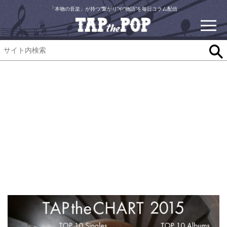
「本物の音楽」が持つ“繋がり”や“物語”を毎日コラム配信