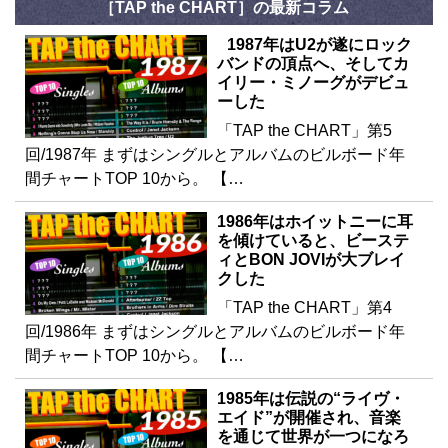
［TAP the CHART］の最新コラム
1987年はU2が遂にロック
バンドの頂点へ、そしてカ
イリー・ミノーグがデビュ
ーした
「TAP the CHART」第5
回/1987年 まずはシングルとアルバムのビルボード年
間チャートTOP 10から。 【…
1986年はホイットニーに耳
を傾けていると、ビーステ
ィとBON JOVIが大ブレイ
クした
「TAP the CHART」第4
回/1986年 まずはシングルとアルバムのビルボード年
間チャートTOP 10から。 【…
1985年は伝説の“ライヴ・
エイド”が開催され、音楽
を通じて世界が一つになろ