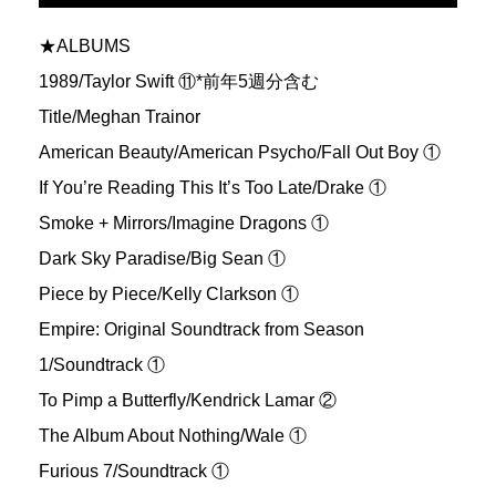
★ALBUMS
1989/Taylor Swift ⑪*前年5週分含む
Title/Meghan Trainor
American Beauty/American Psycho/Fall Out Boy ①
If You’re Reading This It’s Too Late/Drake ①
Smoke + Mirrors/Imagine Dragons ①
Dark Sky Paradise/Big Sean ①
Piece by Piece/Kelly Clarkson ①
Empire: Original Soundtrack from Season
1/Soundtrack ①
To Pimp a Butterfly/Kendrick Lamar ②
The Album About Nothing/Wale ①
Furious 7/Soundtrack ①