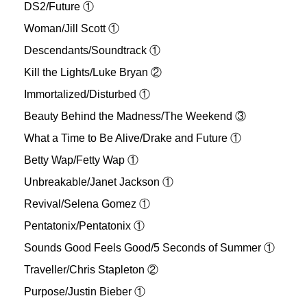
DS2/Future ①
Woman/Jill Scott ①
Descendants/Soundtrack ①
Kill the Lights/Luke Bryan ②
Immortalized/Disturbed ①
Beauty Behind the Madness/The Weekend ③
What a Time to Be Alive/Drake and Future ①
Betty Wap/Fetty Wap ①
Unbreakable/Janet Jackson ①
Revival/Selena Gomez ①
Pentatonix/Pentatonix ①
Sounds Good Feels Good/5 Seconds of Summer ①
Traveller/Chris Stapleton ②
Purpose/Justin Bieber ①