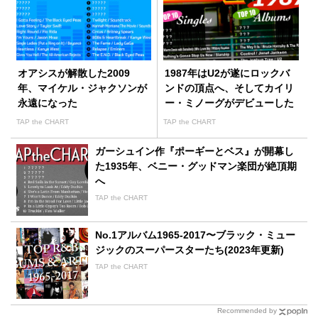
オアシスが解散した2009
1987年はU2が遂にロックバ
年、マイケル・ジャクソンが
ンドの頂点へ、そしてカイリ
永遠になった
ー・ミノーグがデビューした
TAP the CHART
TAP the CHART
ガーシュイン作『ポーギーとベス』が開幕し
た1935年、ベニー・グッドマン楽団が絶頂期
へ
TAP the CHART
No.1アルバム1965-2017〜ブラック・ミュー
ジックのスーパースターたち(2023年更新)
TAP the CHART
Recommended by