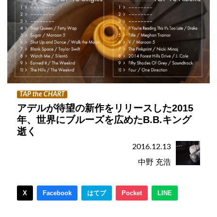
TAP the CHART
アデルが待望の新作をリリースした2015
年、世界にブルーズを広めたB.B.キング
逝く
2016.12.13
中野 充浩
X
Facebook
はてブ
Pocket
LINE