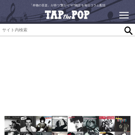
「本物の音楽」が持つ“繋がり”や“物語”を毎日コラム配信