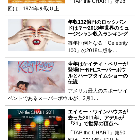
「TAP the CHART」第28
回は、1974年を取り上…
年収132億円のロックバン
ドは？〜2018年世界のミュ
ージシャン収入ランキング
毎年恒例となる「Celebrity
100」の2018年版を…
今年はケイティ・ペリーが
登場!!〜NFLスーパーボウ
ルとハーフタイムショーの
伝説
アメリカ最大のスポーツイ
ベントであるスーパーボウルが、2月1…
エイミー・ワインハウスが
去った2011年、アデルが
『21』で世界の頂点へ
「TAP the CHART」第50