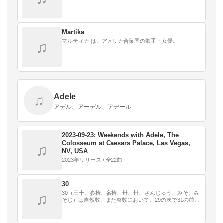
Martika
マルティカ は、アメリカ合衆国の歌手・女優。
♫
Adele
♫
アデル、アーデル、アデール
2023-09-23: Weekends with Adele, The
Colosseum at Caesars Palace, Las Vegas,
♫
NV, USA
2023年リリース / 全22曲
30
30（三十、参拾、參拾、卅、丗、さんじゅう、みそ、み
♫
そじ）は自然数、また整数において、29の次で31の前の
数である。