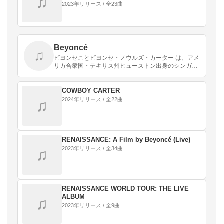
♫
2023年リリース / 全23曲
Beyoncé
♫
ビヨンセことビヨンセ・ノウルズ・カーター は、アメ
リカ合衆国・テキサス州ヒューストン出身のシンガー
ソングライター、ダンサー、音楽プロデューサー、女
優。デスティニーズ・チャイルドのメンバー。妹は同
じく歌…
COWBOY CARTER
2024年リリース / 全22曲
♫
RENAISSANCE: A Film by Beyoncé (Live)
2023年リリース / 全34曲
♫
RENAISSANCE WORLD TOUR: THE LIVE
ALBUM
♫
2023年リリース / 全9曲