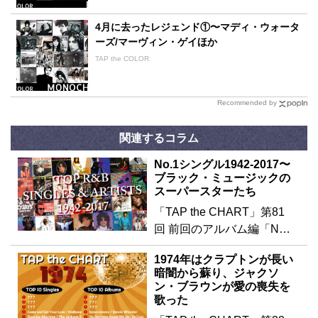
4月に去ったレジェンド①〜マディ・ウォータ
ーズ/マーヴィン・ゲイほか
TAP the COLOR
Recommended by
関連するコラム
No.1シングル1942-2017〜
ブラック・ミュージックの
スーパースターたち
「TAP the CHART」第81
回 前回のアルバム編「N…
1974年はクラプトンが長い
暗闇から蘇り、ジャクソ
ン・ブラウンが愛の喪失を
歌った