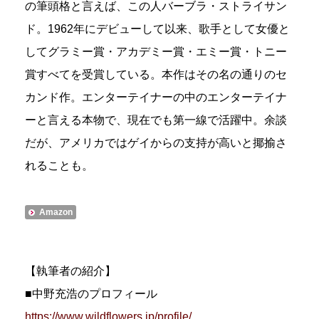
の筆頭格と言えば、この人バーブラ・ストライサン
ド。1962年にデビューして以来、歌手として女優と
してグラミー賞・アカデミー賞・エミー賞・トニー
賞すべてを受賞している。本作はその名の通りのセ
カンド作。エンターテイナーの中のエンターテイナ
ーと言える本物で、現在でも第一線で活躍中。余談
だが、アメリカではゲイからの支持が高いと揶揄さ
れることも。
Amazon
【執筆者の紹介】
■中野充浩のプロフィール
https://www.wildflowers.jp/profile/