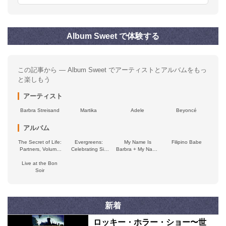
Album Sweet で体験する
この記事から — Album Sweet でアーティストとアルバムをもっ
と楽しもう
アーティスト
Barbra Streisand
Martika
Adele
Beyoncé
アルバム
The Secret of Life:
Evergreens:
My Name Is
Filipino Babe
Partners, Volume
Celebrating Six
Barbra + My Name
2
Decades on
Is Barbra, Two…
Live at the Bon
Columbia Records
Soir
新着
ロッキー・ホラー・ショー〜世