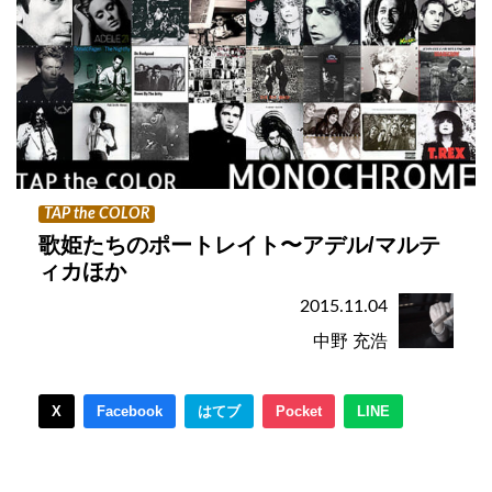
TAP the COLOR
歌姫たちのポートレイト〜アデル/マルテ
ィカほか
2015.11.04
中野 充浩
X
Facebook
はてブ
Pocket
LINE