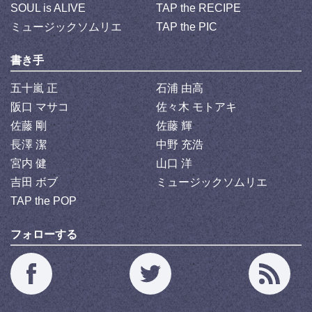
SOUL is ALIVE
TAP the RECIPE
ミュージックソムリエ
TAP the PIC
書き手
五十嵐 正
石浦 由高
阪口 マサコ
佐々木 モトアキ
佐藤 剛
佐藤 輝
長澤 潔
中野 充浩
宮内 健
山口 洋
吉田 ボブ
ミュージックソムリエ
TAP the POP
フォローする