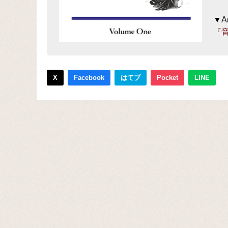
▼A
『音
X
Facebook
はてブ
Pocket
LINE