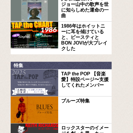
ジョー山中の歌声を世
に知らしめた運命の一
曲
1986年はホイットニ
ーに耳を傾けている
と、ビースティと
BON JOVIが大ブレイ
クした
特集
TAP the POP 【音楽
愛】特設ページ〜支援
してくれたメンバー
ブルーズ特集
ロックスターのイメー