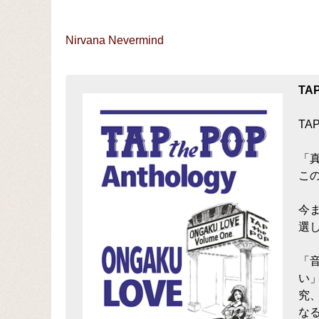
Nirvana Nevermind
TA
TA
「
こ
今ま
選
「
い
究
な