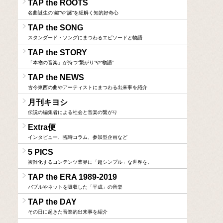
TAP the ROOTS
名曲誕生の“鍵”や“謎”を紐解く知的好奇心
TAP the SONG
スタンダード・ソングにまつわるエピソードと物語
TAP the STORY
「本物の音楽」が持つ“繋がり”や“物語”
TAP the NEWS
古今東西の曲やアーティストにまつわる出来事を紹介
月刊キヨシ
伝説の編集者による社会と音楽の繋がり
Extra便
インタビュー、臨時コラム、参加型企画など
5 PICS
複雑化するコンテンツ業界に「超シンプル」な世界を。
TAP the ERA 1989-2019
バブルやネットを吸収した「平成」の音楽
TAP the DAY
その日に起きた音楽的出来事を紹介