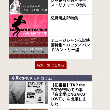
ジを創った男～キー
ス・リチャーズ特集
忌野清志郎特集
ミュージシャン伝記映
画特集〜ロック／バン
ド/カントリー編
特集一覧はこちら
今月のPICK UP コラム
【初書籍】TAP the
POPが初めての本
『音楽愛(ONGAKU
LOVE)』を出版しま
した