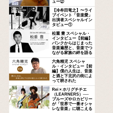
ュー②
【冷牟田竜之】〜ライ
ブイベント「音楽愛」
出演者スペシャルイン
タビュー①
松重 豊 スペシャル・
インタビュー【前編】
パンクからはじまった
音楽遍歴と、音楽でつ
ながる家族の絆を語る
六角精児 スペシャ
ル・インタビュー【前
編】僕の人生は、音楽
と酒と下北沢の街によ
って耕された
Rei × ホリグチチエ
（LEARNERS）──
ブルーズやロカビリー
が「世界で一番オシャ
レな音楽」に聴こえる