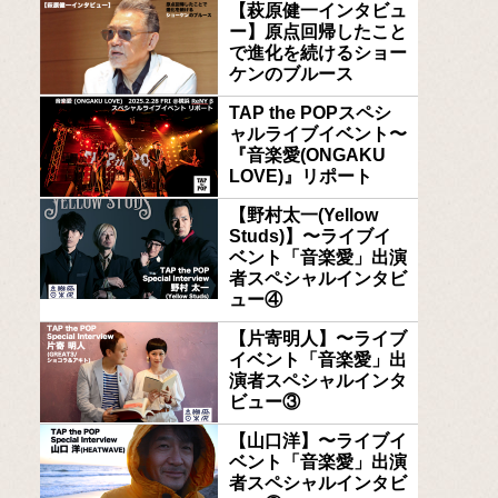
【萩原健一インタビュ
ー】原点回帰したこと
で進化を続けるショー
ケンのブルース
TAP the POPスペシ
ャルライブイベント〜
『音楽愛(ONGAKU
LOVE)』リポート
【野村太一(Yellow
Studs)】〜ライブイ
ベント「音楽愛」出演
者スペシャルインタビ
ュー④
【片寄明人】〜ライブ
イベント「音楽愛」出
演者スペシャルインタ
ビュー③
【山口洋】〜ライブイ
ベント「音楽愛」出演
者スペシャルインタビ