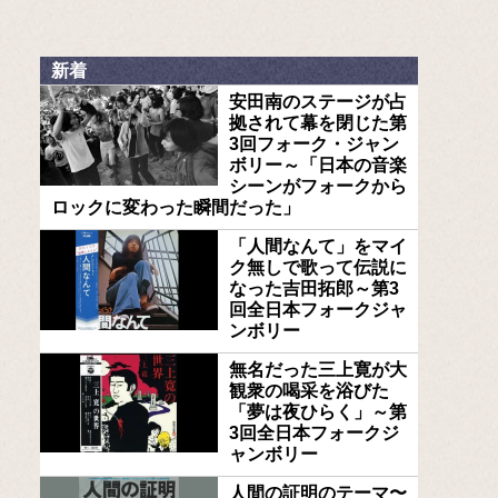
新着
安田南のステージが占
拠されて幕を閉じた第
3回フォーク・ジャン
ボリー～「日本の音楽
シーンがフォークから
ロックに変わった瞬間だった」
「人間なんて」をマイ
ク無しで歌って伝説に
なった吉田拓郎～第3
回全日本フォークジャ
ンボリー
無名だった三上寛が大
観衆の喝采を浴びた
「夢は夜ひらく」～第
3回全日本フォークジ
ャンボリー
人間の証明のテーマ〜