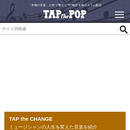
「本物の音楽」が持つ“繋がり”や“物語”を毎日コラム配信
TAP the CHANGE
ミュージシャンの人生を変えた音楽を紹介