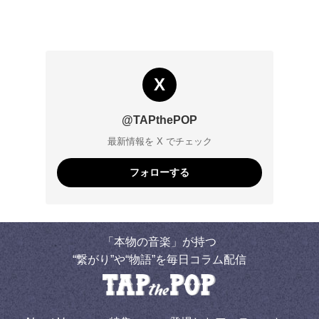
X
@TAPthePOP
最新情報を X でチェック
フォローする
「本物の音楽」が持つ
“繋がり”や“物語”を毎日コラム配信