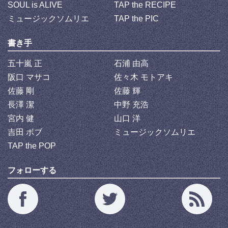
SOUL is ALIVE
TAP the RECIPE
ミュージックソムリエ
TAP the PIC
書き手
五十嵐 正
石浦 由高
阪口 マサコ
佐々木 モトアキ
佐藤 剛
佐藤 輝
長澤 潔
中野 充浩
宮内 健
山口 洋
吉田 ボブ
ミュージックソムリエ
TAP the POP
フォローする