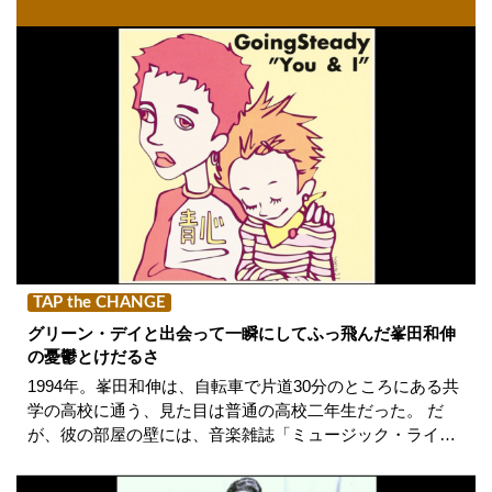
TAP the CHANGE
グリーン・デイと出会って一瞬にしてふっ飛んだ峯田和伸
の憂鬱とけだるさ
1994年。峯田和伸は、自転車で片道30分のところにある共
学の高校に通う、見た目は普通の高校二年生だった。 だ
が、彼の部屋の壁には、音楽雑誌「ミュージック・ライ…