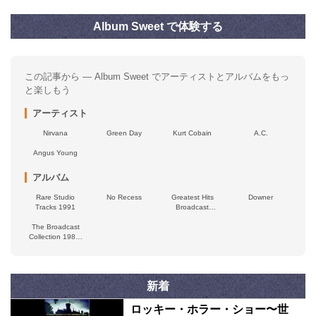
Album Sweet で体験する
この記事から — Album Sweet でアーティストとアルバムをもっ
と楽しもう
アーティスト
Nirvana
Green Day
Kurt Cobain
A.C.
Angus Young
アルバム
Rare Studio
No Recess
Greatest Hits
Downer
Tracks 1991
Broadcast
Collection
The Broadcast
Collection 1987-
1993
新着
ロッキー・ホラー・ショー〜世