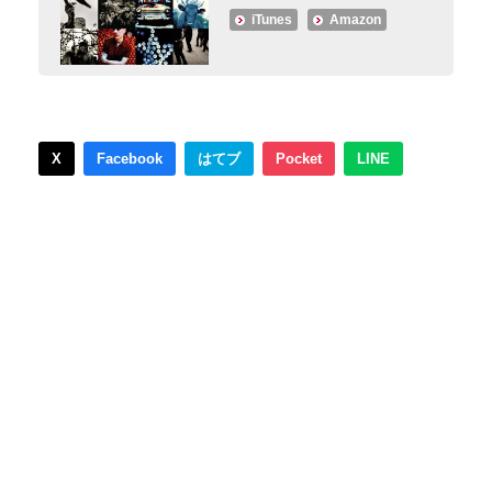
iTunes
Amazon
X
Facebook
はてブ
Pocket
LINE