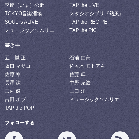
季節（いま）の歌
TAP the LIVE
TOKYO音楽酒場
スタジオジブリ『熱風』
SOUL is ALIVE
TAP the RECIPE
ミュージックソムリエ
TAP the PIC
書き手
五十嵐 正
石浦 由高
阪口 マサコ
佐々木 モトアキ
佐藤 剛
佐藤 輝
長澤 潔
中野 充浩
宮内 健
山口 洋
吉田 ボブ
ミュージックソムリエ
TAP the POP
フォローする