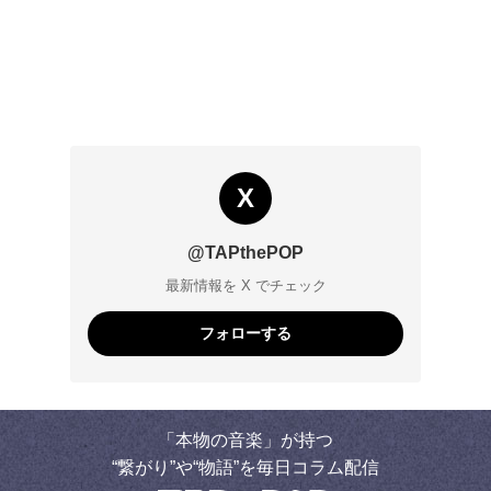
X
@TAPthePOP
最新情報を X でチェック
フォローする
「本物の音楽」が持つ
“繋がり”や“物語”を毎日コラム配信