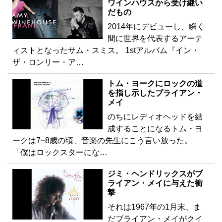
ワインハウスから受け継い
だもの
2014年にデビューし、瞬く
間に世界を代表するアーテ
ィストとなったサム・スミス。 1stアルバム『イン・
ザ・ロンリー・ア…
トム・ヨークにロックの道
を指し示したブライアン・
メイ
のちにレディオヘッドを結
成することになるトム・ヨ
ークは7~8歳の頃、音楽の先生にこう言い放った。
「僕はロックスターにな…
ジミ・ヘンドリックスがブ
ライアン・メイに与えた衝
撃
それは1967年の1月末、ま
だブライアン・メイがクイ