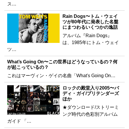
ス…
Rain Dogs〜トム・ウェイ
ツが80年代に発表した名盤
にまつわるいくつかの逸話
アルバム『Rain Dogs』
は、1985年にトム・ウェイ
ツ…
What’s Going On〜この世界はどうなっているの？何
が起こっているの？
これはマーヴィン・ゲイの名曲「What's Going On…
ロックの殿堂入り2005〜バ
ディ・ガイ/プリテンダーズ
ほか
★ダウンロード/ストリーミ
ング時代の色彩別アルバム
ガイド 「…