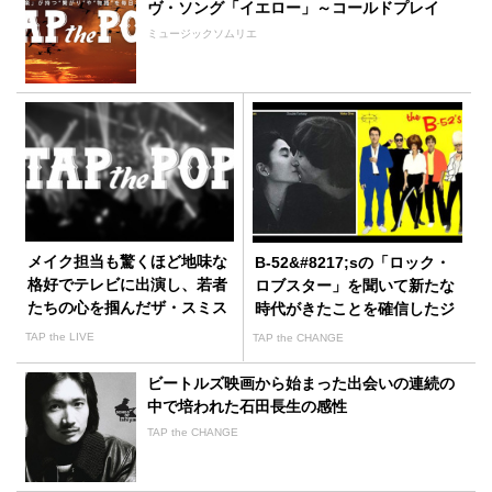
ヴ・ソング「イエロー」～コールドプレイ
ミュージックソムリエ
メイク担当も驚くほど地味な
B-52&#8217;sの「ロック・
格好でテレビに出演し、若者
ロブスター」を聞いて新たな
たちの心を掴んだザ・スミス
時代がきたことを確信したジ
ョン・レノン
TAP the LIVE
TAP the CHANGE
ビートルズ映画から始まった出会いの連続の
中で培われた石田長生の感性
TAP the CHANGE