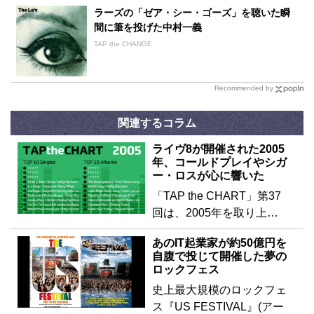
ラーズの「ゼア・シー・ゴーズ」を聴いた瞬
間に筆を投げた中村一義
TAP the CHANGE
Recommended by
関連するコラム
ライヴ8が開催された2005
年、コールドプレイやシガ
ー・ロスが心に響いた
「TAP the CHART」第37
回は、2005年を取り上…
あのIT起業家が約50億円を
自腹で投じて開催した夢の
ロックフェス
史上最大規模のロックフェ
ス『US FESTIVAL』(アー