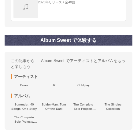
2023年リリース / 全40曲
♫
Album Sweet で体験する
この記事から — Album Sweet でアーティストとアルバムをもっ
と楽しもう
アーティスト
Bono
U2
Coldplay
アルバム
Surrender: 40
Spider-Man: Turn
The Complete
The Singles
Songs, One Story
Off the Dark
Solo Projects,
Collection
Volume Two
The Complete
Solo Projects,
Volume 4