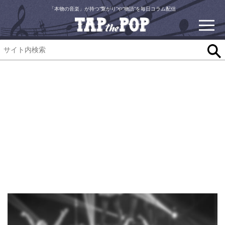
「本物の音楽」が持つ“繋がり”や“物語”を毎日コラム配信