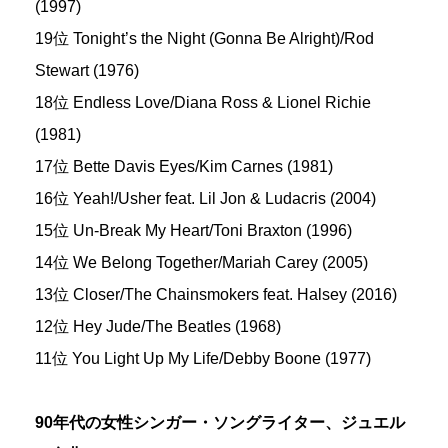
(1997)
19位 Tonight’s the Night (Gonna Be Alright)/Rod
Stewart (1976)
18位 Endless Love/Diana Ross & Lionel Richie
(1981)
17位 Bette Davis Eyes/Kim Carnes (1981)
16位 Yeah!/Usher feat. Lil Jon & Ludacris (2004)
15位 Un-Break My Heart/Toni Braxton (1996)
14位 We Belong Together/Mariah Carey (2005)
13位 Closer/The Chainsmokers feat. Halsey (2016)
12位 Hey Jude/The Beatles (1968)
11位 You Light Up My Life/Debby Boone (1977)
90年代の女性シンガー・ソングライター、ジュエル