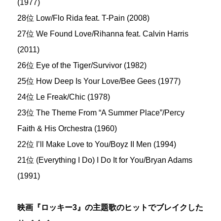
(1977)
28位 Low/Flo Rida feat. T-Pain (2008)
27位 We Found Love/Rihanna feat. Calvin Harris
(2011)
26位 Eye of the Tiger/Survivor (1982)
25位 How Deep Is Your Love/Bee Gees (1977)
24位 Le Freak/Chic (1978)
23位 The Theme From “A Summer Place”/Percy
Faith & His Orchestra (1960)
22位 I’ll Make Love to You/Boyz II Men (1994)
21位 (Everything I Do) I Do It for You/Bryan Adams
(1991)
映画『ロッキー3』の主題歌のヒットでブレイクした