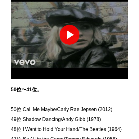
50位〜41位。
50位 Call Me Maybe/Carly Rae Jepsen (2012)
49位 Shadow Dancing/Andy Gibb (1978)
48位 I Want to Hold Your Hand/The Beatles (1964)