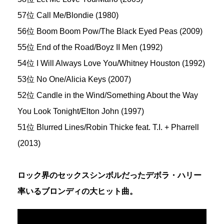
57位 Call Me/Blondie (1980)
56位 Boom Boom Pow/The Black Eyed Peas (2009)
55位 End of the Road/Boyz II Men (1992)
54位 I Will Always Love You/Whitney Houston (1992)
53位 No One/Alicia Keys (2007)
52位 Candle in the Wind/Something About the Way
You Look Tonight/Elton John (1997)
51位 Blurred Lines/Robin Thicke feat. T.I. + Pharrell
(2013)
ロック界のセックスシンボルだったデボラ・ハリー
率いるブロンディの大ヒット曲。