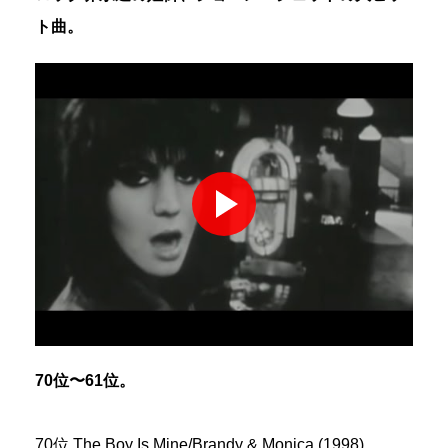
ト曲。
70位〜61位。
70位 The Boy Is Mine/Brandy & Monica (1998)