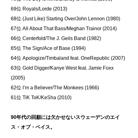
69位 Royals/Lorde (2013)
68位 (Just Like) Starting Over/John Lennon (1980)
67位 All About That Bass/Meghan Trainor (2014)
66位 Centerfold/The J. Geils Band (1982)
65位 The Sign/Ace of Base (1994)
64位 Apologize/Timbaland feat. OneRepublic (2007)
63位 Gold Digger/Kanye West feat. Jamie Foxx
(2005)
62位 I’m a Believer/The Monkees (1966)
61位 TiK ToK/KeSha (2010)
90年代の回顧には欠かせないスウェーデンのエイ
ス・オブ・ベイス。