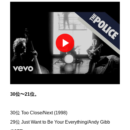
30位〜21位。
30位 Too Close/Next (1998)
29位 Just Want to Be Your Everything/Andy Gibb