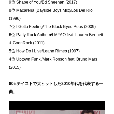
9位 Shape of You/Ed Sheehan (2017)
8位 Macarena (Bayside Boys Mix)/Los Del Rio
(1996)
7位 I Gotta Feeling/The Black Eyed Peas (2009)
6位 Party Rock Anthem/LMFAO feat. Lauren Bennett
& GoonRock (2011)
5位 How Do I Live/Leann Rimes (1997)
4位 Uptown Funk!/Mark Ronson feat. Bruno Mars
(2015)
80’sテイストで大ヒットした2010年代を代表する一
曲。