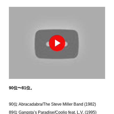
90位〜81位。
90位 Abracadabra/The Steve Miller Band (1982)
89位 Gangsta’s Paradise/Coolio feat. L.V. (1995)