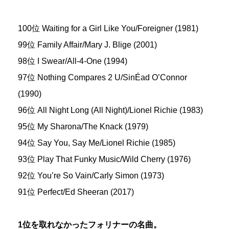
100位 Waiting for a Girl Like You/Foreigner (1981)
99位 Family Affair/Mary J. Blige (2001)
98位 I Swear/All-4-One (1994)
97位 Nothing Compares 2 U/SinÉad O’Connor
(1990)
96位 All Night Long (All Night)/Lionel Richie (1983)
95位 My Sharona/The Knack (1979)
94位 Say You, Say Me/Lionel Richie (1985)
93位 Play That Funky Music/Wild Cherry (1976)
92位 You’re So Vain/Carly Simon (1973)
91位 Perfect/Ed Sheeran (2017)
1位を取れなかったフォリナーの名曲。