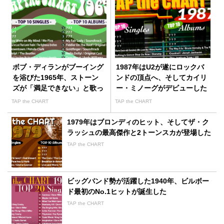
ボブ・ディランがブーイング
1987年はU2が遂にロックバ
を浴びた1965年、ストーン
ンドの頂点へ、そしてカイリ
ズが「満足できない」と歌っ
ー・ミノーグがデビューした
た
TAP the CHART
TAP the CHART
1979年はブロンディのヒット、そしてザ・ク
ラッシュの最高傑作と2トーンスカが登場した
TAP the CHART
ビッグバンド勢が活躍した1940年、ビルボー
ド最初のNo.1ヒットが誕生した
TAP the CHART