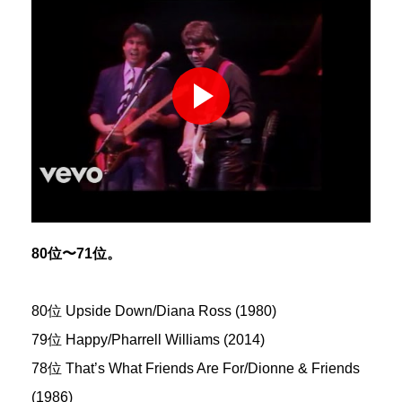
80位〜71位。
80位 Upside Down/Diana Ross (1980)
79位 Happy/Pharrell Williams (2014)
78位 That’s What Friends Are For/Dionne & Friends
(1986)