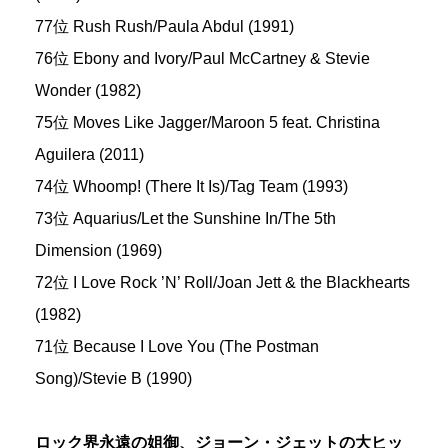
77位 Rush Rush/Paula Abdul (1991)
76位 Ebony and Ivory/Paul McCartney & Stevie
Wonder (1982)
75位 Moves Like Jagger/Maroon 5 feat. Christina
Aguilera (2011)
74位 Whoomp! (There It Is)/Tag Team (1993)
73位 Aquarius/Let the Sunshine In/The 5th
Dimension (1969)
72位 I Love Rock ’N’ Roll/Joan Jett & the Blackhearts
(1982)
71位 Because I Love You (The Postman
Song)/Stevie B (1990)
ロック界永遠の姐御、ジョーン・ジェットの大ヒッ