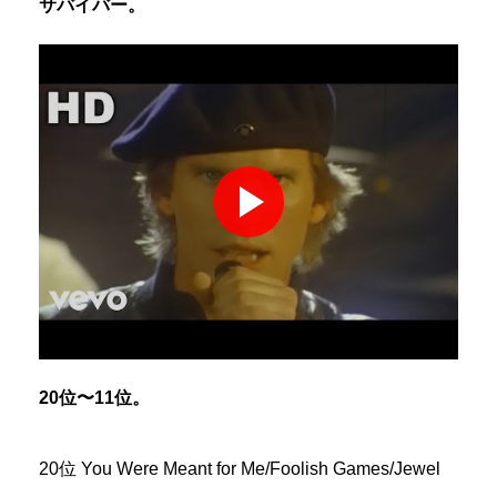
サバイバー。
20位〜11位。
20位 You Were Meant for Me/Foolish Games/Jewel