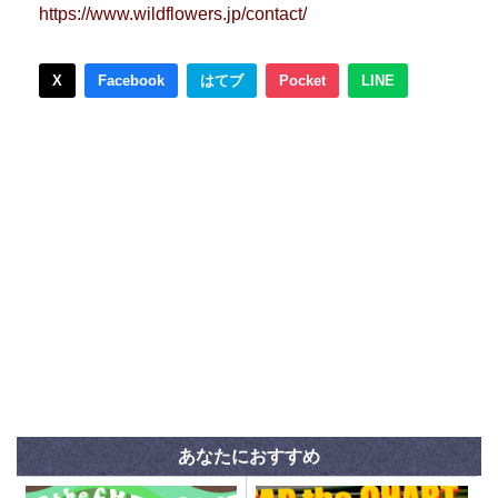
https://www.wildflowers.jp/contact/
X
Facebook
はてブ
Pocket
LINE
あなたにおすすめ