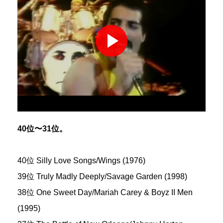
40位〜31位。
40位 Silly Love Songs/Wings (1976)
39位 Truly Madly Deeply/Savage Garden (1998)
38位 One Sweet Day/Mariah Carey & Boyz II Men
(1995)