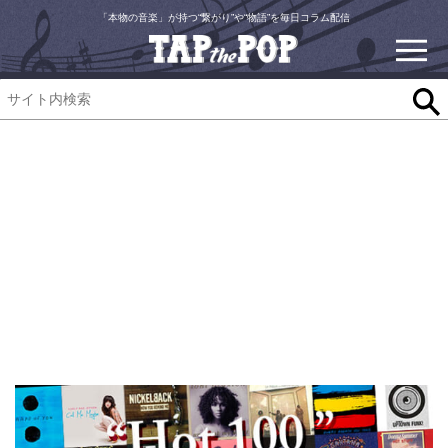
「本物の音楽」が持つ“繋がり”や“物語”を毎日コラム配信