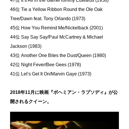
47位 It’s All in the Game/Tommy Edwards (1958)
46位 Tie a Yellow Ribbon Round the Ole Oak
Tree/Dawn feat. Tony Orlando (1973)
45位 How You Remind Me/Nickelback (2001)
44位 Say Say Say/Paul McCartney & Michael
Jackson (1983)
43位 Another One Bites the Dust/Queen (1980)
42位 Night Fever/Bee Gees (1978)
41位 Let’s Get It On/Marvin Gaye (1973)
2018年11月に映画『ボヘミアン・ラプソディ』が公
開されるクイーン。