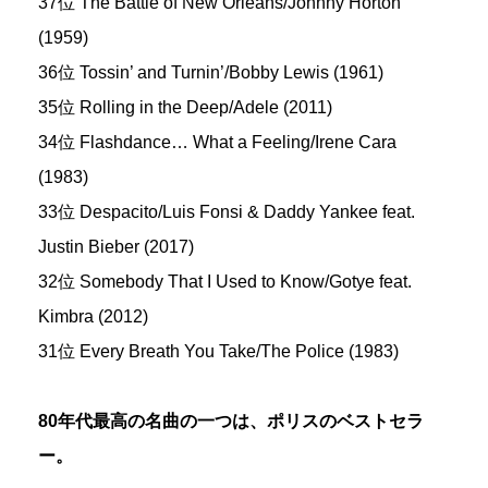
37位 The Battle of New Orleans/Johnny Horton
(1959)
36位 Tossin’ and Turnin’/Bobby Lewis (1961)
35位 Rolling in the Deep/Adele (2011)
34位 Flashdance… What a Feeling/Irene Cara
(1983)
33位 Despacito/Luis Fonsi & Daddy Yankee feat.
Justin Bieber (2017)
32位 Somebody That I Used to Know/Gotye feat.
Kimbra (2012)
31位 Every Breath You Take/The Police (1983)
80年代最高の名曲の一つは、ポリスのベストセラ
ー。