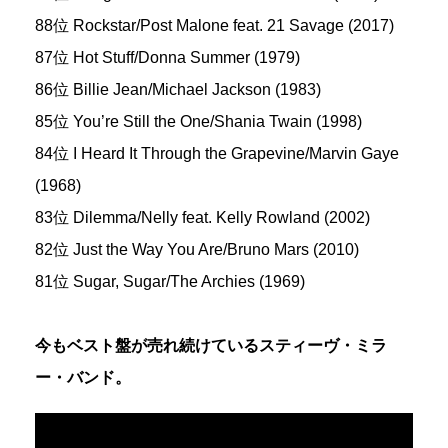
88位 Rockstar/Post Malone feat. 21 Savage (2017)
87位 Hot Stuff/Donna Summer (1979)
86位 Billie Jean/Michael Jackson (1983)
85位 You’re Still the One/Shania Twain (1998)
84位 I Heard It Through the Grapevine/Marvin Gaye
(1968)
83位 Dilemma/Nelly feat. Kelly Rowland (2002)
82位 Just the Way You Are/Bruno Mars (2010)
81位 Sugar, Sugar/The Archies (1969)
今もベスト盤が売れ続けているスティーヴ・ミラ
ー・バンド。