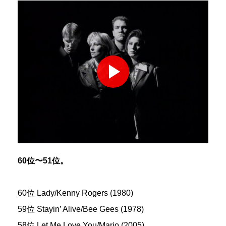
60位〜51位。
60位 Lady/Kenny Rogers (1980)
59位 Stayin’ Alive/Bee Gees (1978)
58位 Let Me Love You/Mario (2005)