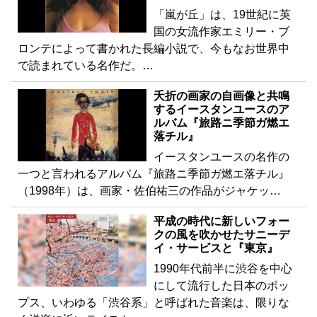
「嵐が丘」は、19世紀に英
国の女流作家エミリー・ブ
ロンテによって書かれた長編小説で、今もなお世界中
で読まれている名作だ。…
夭折の画家の自画像と共鳴
するイースタンユースのア
ルバム『旅路ニ季節ガ燃エ
落チル』
イースタンユースの名作の
一つと言われるアルバム『旅路ニ季節ガ燃エ落チル』
（1998年）は、画家・佐伯祐三の作品がジャケッ…
平成の時代に新しいフォー
クの風を吹かせたサニーデ
イ・サービスと『東京』
1990年代前半に渋谷を中心
にして流行した日本のポッ
プス、いわゆる「渋谷系」と呼ばれた音楽は、限りな