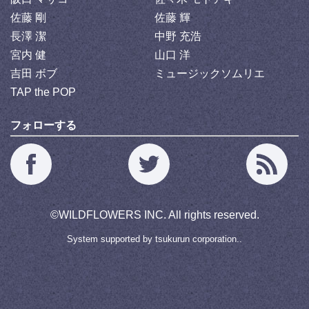
佐藤 剛
佐藤 輝
長澤 潔
中野 充浩
宮内 健
山口 洋
吉田 ボブ
ミュージックソムリエ
TAP the POP
フォローする
©
WILDFLOWERS INC.
All rights reserved.
System supported by
tsukurun corporation..