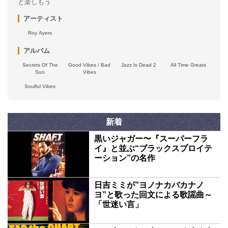
と楽しもう
アーティスト
Roy Ayers
アルバム
Secrets Of The
Good Vibes / Bad
Jazz Is Dead 2
All Time Greats
Sun
Vibes
Soulful Vibes
新着
黒いジャガー〜『スーパーフラ
イ』と並ぶ“ブラックスプロイテ
ーション”の名作
日吉ミミが”ヨノナカバカナノ
ヨ”と歌った回文による歌謡曲～
「世迷い言」