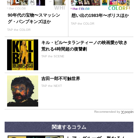
90年代の宝物〜スマッシン
想い出の1983年〜ポリスほか
グ・パンプキンズほか
TAP the COLOR
TAP the COLOR
キル・ビル〜タランティーノの映画愛が吹き
荒れる4時間超の復讐劇
TAP the SCENE
吉田一郎不可触世界
TAP the NEXT
Recommended by
関連するコラム