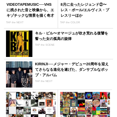
VIDEOTAPEMUSIC──VHS
8月に去ったレジェンド②〜
に残された音と映像から、エ
レス・ポール/エルヴィス・プ
キゾチックな情景を描く奇才
レスリーほか
TAP the NEXT
TAP the COLOR
キル・ビル〜オマージュが吹き荒れる復讐を
誓った女の孤高の旋律
TAP the SCENE
KIRINJI──メジャー・デビュー20周年を迎え
てさらなる進化を遂げた、ダンサブルなポッ
プ・アルバム
TAP the NEXT