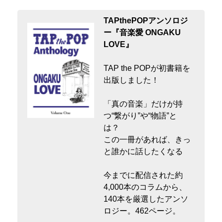
TAPthePOPアンソロジ
ー『音楽愛 ONGAKU
LOVE』
TAP the POPが初書籍を
出版しました！
「真の音楽」だけが持
つ“繋がり”や“物語”と
は？
この一冊があれば、きっ
と誰かに話したくなる
今までに配信された約
4,000本のコラムから、
140本を厳選したアンソ
ロジー。462ページ。