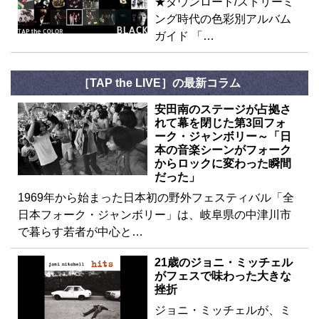
★ダウンロード/ストリーミ
ング時代の色彩別アルバム
ガイド 「…
［TAP the LIVE］の最新コラム
安田南のステージが占拠さ
れて幕を閉じた第3回フォ
ーク・ジャンボリー～「日
本の音楽シーンがフォーク
からロックに変わった瞬間
だった」
1969年から始まった日本初の野外フェスティバル「全
日本フォーク・ジャンボリー」は、岐阜県の中津川市
で暮らす若者が中心と…
21歳のジョニ・ミッチェル
がフェスで味わった大きな
挫折
ジョニ・ミッチェルが、ミ