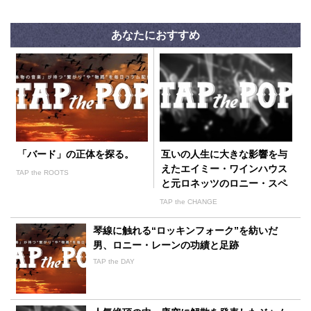
あなたにおすすめ
「バード」の正体を探る。
互いの人生に大きな影響を与
えたエイミー・ワインハウス
TAP the ROOTS
と元ロネッツのロニー・スペ
クター
TAP the CHANGE
琴線に触れる“ロッキンフォーク”を紡いだ
男、ロニー・レーンの功績と足跡
TAP the DAY