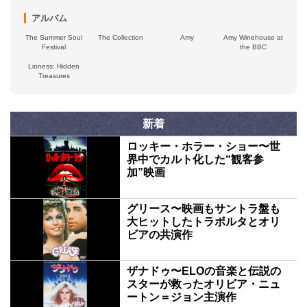
アルバム
The Summer Soul
The Collection
Amy
Amy Winehouse at
Festival
the BBC
Lioness: Hidden
Treasures
新着
ロッキー・ホラー・ショー〜世
界中でカルト化した“観客参
加”映画
グリース〜映画もサントラ盤も
大ヒットしたトラボルタとオリ
ビアの共演作
ザナドゥ〜ELOの音楽と伝説の
スターが救ったオリビア・ニュ
ートン＝ジョン主演作