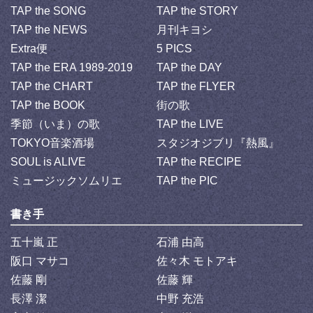
TAP the SONG
TAP the STORY
TAP the NEWS
月刊キヨシ
Extra便
5 PICS
TAP the ERA 1989-2019
TAP the DAY
TAP the CHART
TAP the FLYER
TAP the BOOK
街の歌
季節（いま）の歌
TAP the LIVE
TOKYO音楽酒場
スタジオジブリ『熱風』
SOUL is ALIVE
TAP the RECIPE
ミュージックソムリエ
TAP the PIC
書き手
五十嵐 正
石浦 由高
阪口 マサコ
佐々木 モトアキ
佐藤 剛
佐藤 輝
長澤 潔
中野 充浩