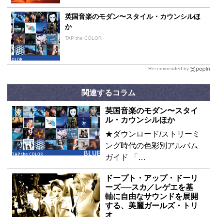
英国音楽のモダン〜スタイル・カウンシルほ
か
TAP the COLOR
Recommended by
関連するコラム
英国音楽のモダン〜スタイ
ル・カウンシルほか
★ダウンロード/ストリーミ
ング時代の色彩別アルバム
ガイド 「…
ドープト・アップ・ドーリ
ーズ──スカ／レゲエを基
軸に自由なサウンドを展開
する、美麗ガールズ・トリ
オ