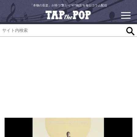
「本物の音楽」が持つ“繋がり”や“物語”を毎日コラム配信