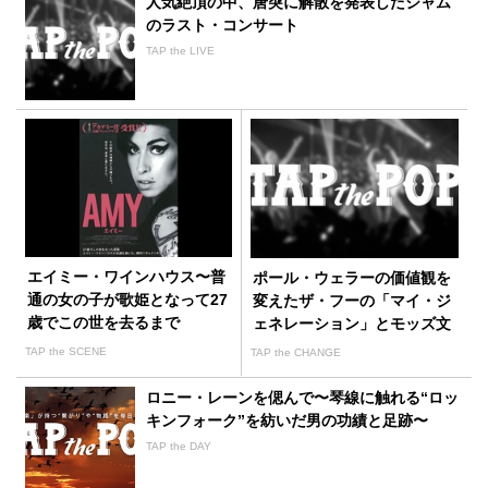
人気絶頂の中、唐突に解散を発表したジャム
のラスト・コンサート
TAP the LIVE
エイミー・ワインハウス〜普
ポール・ウェラーの価値観を
通の女の子が歌姫となって27
変えたザ・フーの「マイ・ジ
歳でこの世を去るまで
ェネレーション」とモッズ文
化
TAP the SCENE
TAP the CHANGE
ロニー・レーンを偲んで〜琴線に触れる“ロッ
キンフォーク”を紡いだ男の功績と足跡〜
TAP the DAY