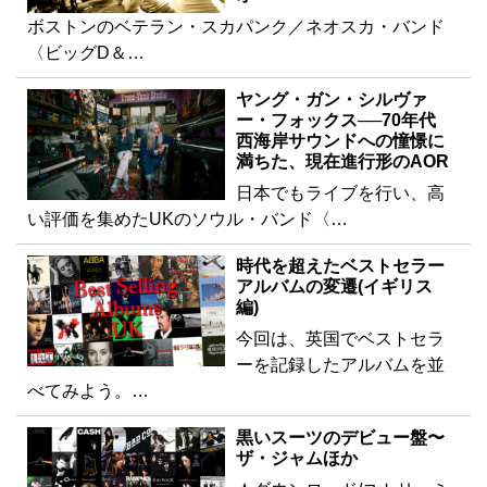
ボストンのベテラン・スカパンク／ネオスカ・バンド
〈ビッグD＆…
ヤング・ガン・シルヴァ
ー・フォックス──70年代
西海岸サウンドへの憧憬に
満ちた、現在進行形のAOR
日本でもライブを行い、高
い評価を集めたUKのソウル・バンド〈…
時代を超えたベストセラー
アルバムの変遷(イギリス
編)
今回は、英国でベストセラ
ーを記録したアルバムを並
べてみよう。…
黒いスーツのデビュー盤〜
ザ・ジャムほか