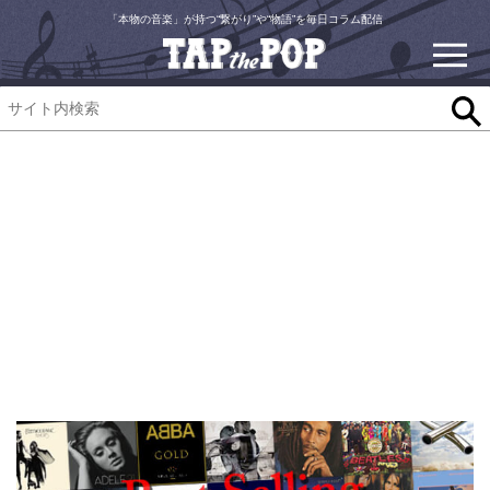
「本物の音楽」が持つ“繋がり”や“物語”を毎日コラム配信