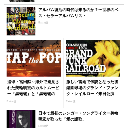
アルバム復活の時代は来るのか？〜世界のベ
ストセラーアルバムリスト
Extra便
追悼・冨田勲～海外で発見さ
激しい雷雨で伝説となった後
れた美輪明宏のカルトムービ
楽園球場のグランド・ファン
ー『黒蜥蜴』と「黒蜥蜴の
ク・レイルロード来日公演
唄」
Extra便
Extra便
日本で最初のシンガー・ソングライター美輪
明宏が歌った「愛の讃歌」
Extra便