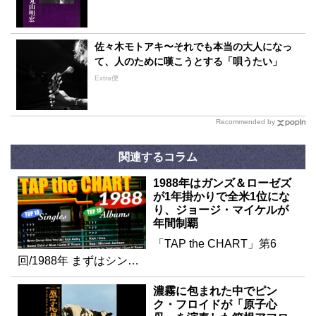
佐々木モトアキ〜それでも本当の大人になっ
て、人のために嘆こうとする「唄うたい」
Extra便
Recommended by
関連するコラム
1988年はガンズ＆ローゼズ
が1年掛かりで全米1位にな
り、ジョージ・マイケルが
年間制覇
「TAP the CHART」第6
回/1988年 まずはシン…
濃霧に包まれた中でピン
ク・フロイドが「原子心