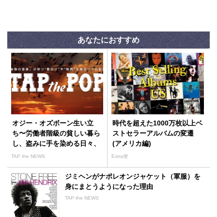
あなたにおすすめ
オジー・オズボーン生い立
時代を超えた1000万枚以上ベ
ち〜労働者階級の貧しい暮ら
ストセラーアルバムの変遷
し、盗みに手を染める日々、
(アメリカ編)
人生を変えたビートルズ
TAP the NEWS
Extra便
ジミヘンがナポレオンジャケット（軍服）を
身にまとうようになった理由
TAP the NEWS