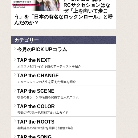
RCサクセションはな
ぜ「上を向いて歩こ
う」を「日本の有名なロックンロール」と呼
んだのか？
カテゴリー
今月のPICK UPコラム
TAP the NEXT
オススメ&ブレイク予感のアーティストを紹介
TAP the CHANGE
ミュージシャンの人生を変えた音楽を紹介
TAP the SCENE
映画の名シーンや名曲を発掘する人気コラム
TAP the COLOR
音楽の“色”気〜色彩別アルバムガイド
TAP the ROOTS
名曲誕生の“鍵”や“謎”を紐解く知的好奇心
TAP the SONG