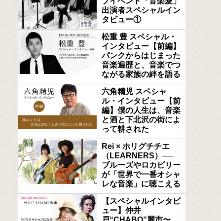
ブイベント「音楽愛」
出演者スペシャルイン
タビュー①
松重 豊 スペシャル・
インタビュー【前編】
パンクからはじまった
音楽遍歴と、音楽でつ
ながる家族の絆を語る
六角精児 スペシャ
ル・インタビュー【前
編】僕の人生は、音楽
と酒と下北沢の街によ
って耕された
Rei × ホリグチチエ
（LEARNERS）──
ブルーズやロカビリー
が「世界で一番オシャ
レな音楽」に聴こえる
【スペシャルインタビ
ュー】仲井
戸“CHABO”麗市〜