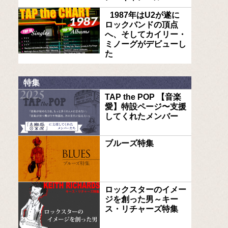
1987年はU2が遂に
ロックバンドの頂点
へ、そしてカイリー・
ミノーグがデビューし
た
特集
TAP the POP 【音楽
愛】特設ページ〜支援
してくれたメンバー
ブルーズ特集
ロックスターのイメー
ジを創った男～キー
ス・リチャーズ特集