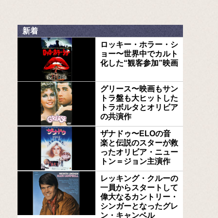
新着
ロッキー・ホラー・シ
ョー〜世界中でカルト
化した“観客参加”映画
グリース〜映画もサン
トラ盤も大ヒットした
トラボルタとオリビア
の共演作
ザナドゥ〜ELOの音
楽と伝説のスターが救
ったオリビア・ニュー
トン＝ジョン主演作
レッキング・クルーの
一員からスタートして
偉大なるカントリー・
シンガーとなったグレ
ン・キャンベル