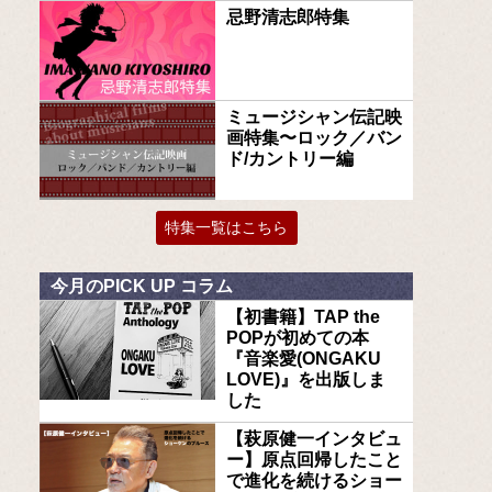
忌野清志郎特集
ミュージシャン伝記映
画特集〜ロック／バン
ド/カントリー編
特集一覧はこちら
今月のPICK UP コラム
【初書籍】TAP the
POPが初めての本
『音楽愛(ONGAKU
LOVE)』を出版しま
した
【萩原健一インタビュ
ー】原点回帰したこと
で進化を続けるショー