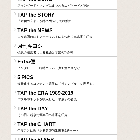
スタンダード・ソングにまつわるエピソードと物語
TAP the STORY
「本物の音楽」が持つ“繋がり”や“物語”
TAP the NEWS
古今東西の曲やアーティストにまつわる出来事を紹介
月刊キヨシ
伝説の編集者による社会と音楽の繋がり
Extra便
インタビュー、臨時コラム、参加型企画など
5 PICS
複雑化するコンテンツ業界に「超シンプル」な世界を。
TAP the ERA 1989-2019
バブルやネットを吸収した「平成」の音楽
TAP the DAY
その日に起きた音楽的出来事を紹介
TAP the CHART
年度ごとに振り返る音楽的出来事&チャート
TAP the FLYER