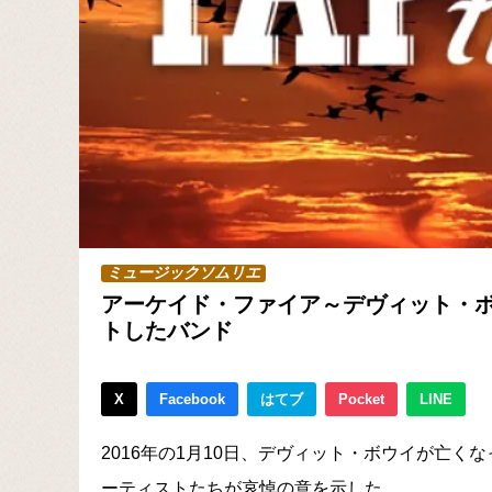
ミュージックソムリエ
アーケイド・ファイア～デヴィット・
トしたバンド
X
Facebook
はてブ
Pocket
LINE
2016年の1月10日、デヴィット・ボウイが亡
ーティストたちが哀悼の意を示した。