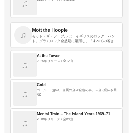
♫
Mott the Hoople
♫
モット・ザ・フープル は、イギリスのロック・バン
ド。グラムロック全盛期に活躍し、「すべての若き野
郎ども」（1972年）、「ロックンロール黄金時代」
（1974年）、「ホナルーチ・ブギ」（全英12位）、
「…
At the Tower
2025年リリース / 全12曲
♫
Gold
ゴールド（gold）金属の金や金色の事。→金 (曖昧さ回
♫
避)
Mental Train – The Island Years 1969–71
2018年リリース / 全89曲
♫