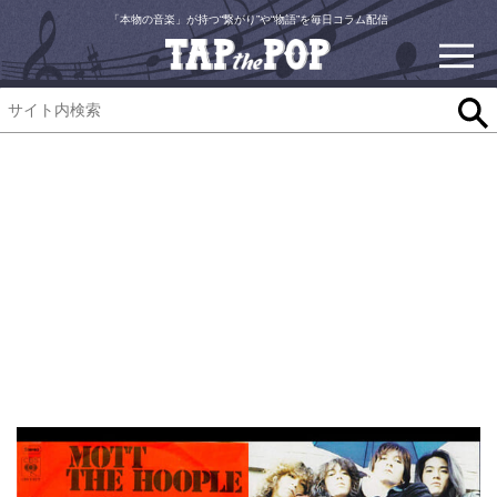
「本物の音楽」が持つ“繋がり”や“物語”を毎日コラム配信