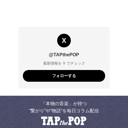
X
@TAPthePOP
最新情報を X でチェック
フォローする
「本物の音楽」が持つ
“繋がり”や“物語”を毎日コラム配信