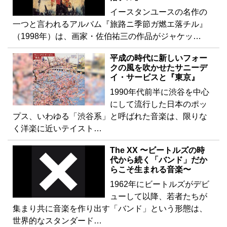
イースタンユースの名作の
一つと言われるアルバム『旅路ニ季節ガ燃エ落チル』
（1998年）は、画家・佐伯祐三の作品がジャケッ…
平成の時代に新しいフォー
クの風を吹かせたサニーデ
イ・サービスと『東京』
1990年代前半に渋谷を中心
にして流行した日本のポッ
プス、いわゆる「渋谷系」と呼ばれた音楽は、限りな
く洋楽に近いテイスト…
The XX 〜ビートルズの時
代から続く「バンド」だか
らこそ生まれる音楽〜
1962年にビートルズがデビ
ューして以降、若者たちが
集まり共に音楽を作り出す「バンド」という形態は、
世界的なスタンダード…