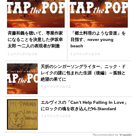
斉藤和義を聴いて、専業作家
「郷土料理のような音楽」を
になることを決意した伊坂幸
目指す、never young
太郎 〜二人の表現者が刺激
beach
し合いながら生まれた音楽た
ミュージックソムリエ
ミュージックソムリエ
ち〜
夭折のシンガーソングライター、ニック・ド
レイクの謎に包まれた生涯（後編）～孤独と
絶望の果てに
ミュージックソムリエ
エルヴィスの「Can’t Help Falling In Love」
にロックの魂を吹き込んだHi-Standard
ミュージックソムリエ
Recommended by