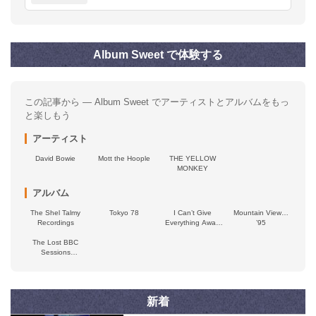
Album Sweet で体験する
この記事から — Album Sweet でアーティストとアルバムをもっ
と楽しもう
アーティスト
David Bowie
Mott the Hoople
THE YELLOW
MONKEY
アルバム
The Shel Talmy
Tokyo 78
I Can’t Give
Mountain View…
Recordings
Everything Away
’95
(2002–2016)
The Lost BBC
Sessions
(remastered, live
on Broadcasting)
新着