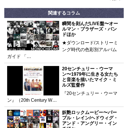
関連するコラム
瞬間を刻んだLIVE盤〜オー
ルマン・ブラザーズ・バン
ドほか
★ダウンロード/ストリーミ
ング時代の色彩別アルバム
ガイド 「…
20センチュリー・ウーマ
ン〜1979年に生きる女たち
と音楽を描いたマイク・ミ
ルズ監督作
『20センチュリー・ウーマ
ン』（20th Century W…
妖艶ロックムービー〜パー
プル・レイン/ヘドウィグ・
アンド・アングリー・イン