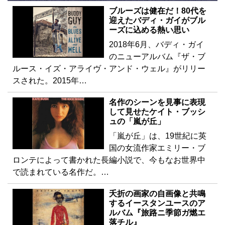
ブルーズは健在だ！80代を
迎えたバディ・ガイがブル
ーズに込める熱い思い
2018年6月、バディ・ガイ
のニューアルバム『ザ・ブ
ルース・イズ・アライヴ・アンド・ウェル』がリリー
スされた。2015年…
名作のシーンを見事に表現
して見せたケイト・ブッシ
ュの「嵐が丘」
「嵐が丘」は、19世紀に英
国の女流作家エミリー・ブ
ロンテによって書かれた長編小説で、今もなお世界中
で読まれている名作だ。…
夭折の画家の自画像と共鳴
するイースタンユースのア
ルバム『旅路ニ季節ガ燃エ
落チル』