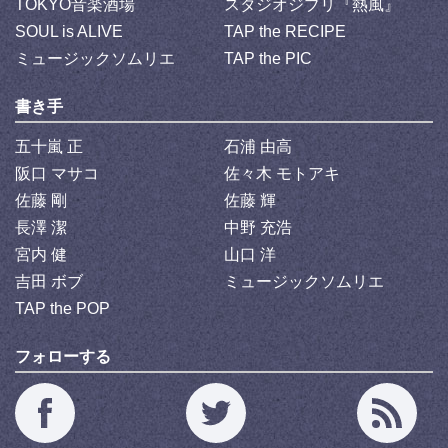
TOKYO音楽酒場
スタジオジブリ『熱風』
SOUL is ALIVE
TAP the RECIPE
ミュージックソムリエ
TAP the PIC
書き手
五十嵐 正
石浦 由高
阪口 マサコ
佐々木 モトアキ
佐藤 剛
佐藤 輝
長澤 潔
中野 充浩
宮内 健
山口 洋
吉田 ボブ
ミュージックソムリエ
TAP the POP
フォローする