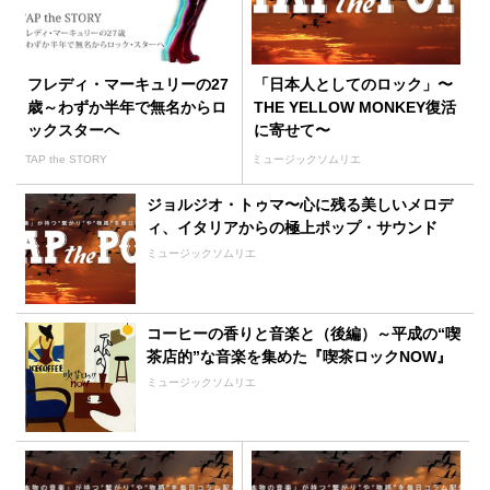
フレディ・マーキュリーの27
「日本人としてのロック」〜
歳～わずか半年で無名からロ
THE YELLOW MONKEY復活
ックスターへ
に寄せて〜
TAP the STORY
ミュージックソムリエ
ジョルジオ・トゥマ〜心に残る美しいメロデ
ィ、イタリアからの極上ポップ・サウンド
ミュージックソムリエ
コーヒーの香りと音楽と（後編）～平成の“喫
茶店的”な音楽を集めた『喫茶ロックNOW』
ミュージックソムリエ