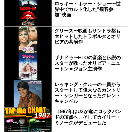
ロッキー・ホラー・ショー〜世
界中でカルト化した“観客参
加”映画
グリース〜映画もサントラ盤も
大ヒットしたトラボルタとオリ
ビアの共演作
ザナドゥ〜ELOの音楽と伝説の
スターが救ったオリビア・ニュ
ートン＝ジョン主演作
レッキング・クルーの一員から
スタートして偉大なるカントリ
ー・シンガーとなったグレン・
キャンベル
1987年はU2が遂にロックバン
ドの頂点へ、そしてカイリー・
ミノーグがデビューした