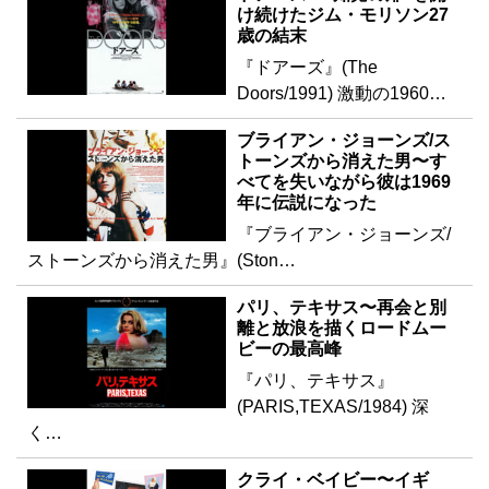
け続けたジム・モリソン27
歳の結末
『ドアーズ』(The
Doors/1991) 激動の1960…
ブライアン・ジョーンズ/ス
トーンズから消えた男〜す
べてを失いながら彼は1969
年に伝説になった
『ブライアン・ジョーンズ/
ストーンズから消えた男』(Ston…
パリ、テキサス〜再会と別
離と放浪を描くロードムー
ビーの最高峰
『パリ、テキサス』
(PARIS,TEXAS/1984) 深
く…
クライ・ベイビー〜イギ