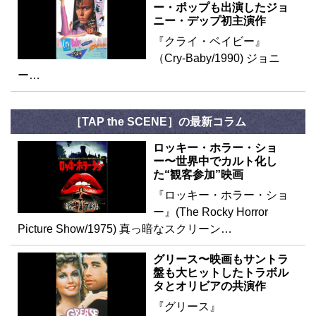
ー・ポップも出演したジョ
ニー・デップ初主演作
『クライ・ベイビー』
（Cry-Baby/1990) ジョニ
ー…
［TAP the SCENE］の最新コラム
ロッキー・ホラー・ショ
ー〜世界中でカルト化し
た“観客参加”映画
『ロッキー・ホラー・ショ
ー』(The Rocky Horror
Picture Show/1975) 真っ暗なスクリーン…
グリース〜映画もサントラ
盤も大ヒットしたトラボル
タとオリビアの共演作
『グリース』