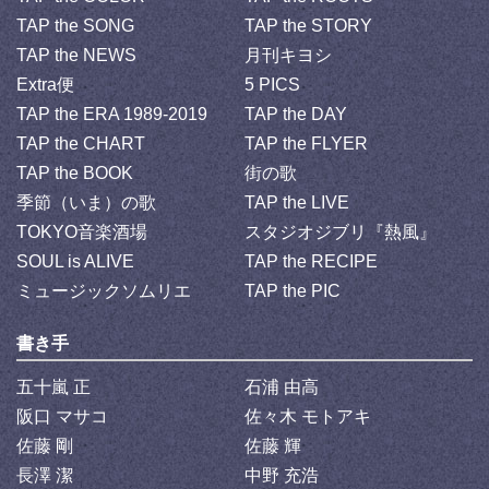
TAP the SONG
TAP the STORY
TAP the NEWS
月刊キヨシ
Extra便
5 PICS
TAP the ERA 1989-2019
TAP the DAY
TAP the CHART
TAP the FLYER
TAP the BOOK
街の歌
季節（いま）の歌
TAP the LIVE
TOKYO音楽酒場
スタジオジブリ『熱風』
SOUL is ALIVE
TAP the RECIPE
ミュージックソムリエ
TAP the PIC
書き手
五十嵐 正
石浦 由高
阪口 マサコ
佐々木 モトアキ
佐藤 剛
佐藤 輝
長澤 潔
中野 充浩