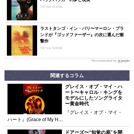
TAP the SCENE
ラストタンゴ・イン・パリ〜マーロン・ブラ
ンドが『ゴッドファーザー』の次に選んだ衝
撃作
TAP the SCENE
Recommended by
関連するコラム
グレイス・オブ・マイ・ハ
ート〜キャロル・キングを
モデルにしたソングライタ
ー黄金時代
『グレイス・オブ・マイ・
ハート』(Grace of My H…
ドアーズ〜“知覚の扉”を開