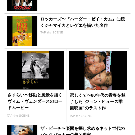
ロッカーズ〜『ハーダー・ゼイ・カム』に続
くジャマイカとレゲエを描いた名作
TAP the SCENE
さすらい〜移動と風景を描く
恋しくて〜80年代の青春を魅
ヴィム・ヴェンダースのロー
了した“ジョン・ヒューズ学
ドムービー
園映画”のラスト作
TAP the SCENE
TAP the SCENE
ザ・ビーチ〜楽園を探し求めるネット世代の
バックパッカーの夢と現実