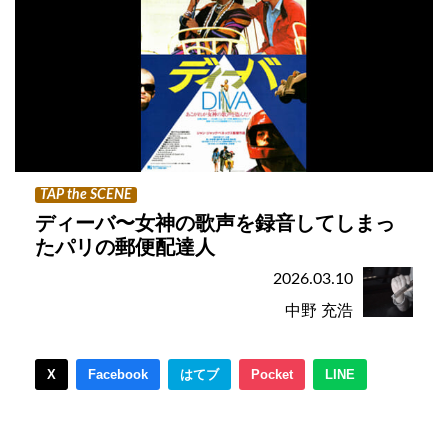
TAP the SCENE
ディーバ〜女神の歌声を録音してしまっ
たパリの郵便配達人
2026.03.10
中野 充浩
X
Facebook
はてブ
Pocket
LINE