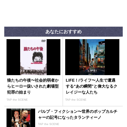
あなたにおすすめ
狼たちの午後〜社会的弱者か
LIFE！/ライフ〜人生で遭遇
らヒーロー扱いされた劇場型
する“あの瞬間”と偉大なるク
犯罪の始まり
レイジーな人たち
TAP the SCENE
TAP the SCENE
パルプ・フィクション〜世界のポップカルチ
ャーの記号になったタランティーノ
TAP the SCENE