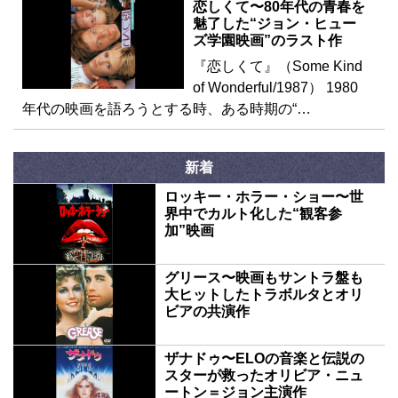
恋しくて〜80年代の青春を
魅了した“ジョン・ヒュー
ズ学園映画”のラスト作
『恋しくて』（Some Kind
of Wonderful/1987） 1980
年代の映画を語ろうとする時、ある時期の“…
新着
ロッキー・ホラー・ショー〜世
界中でカルト化した“観客参
加”映画
グリース〜映画もサントラ盤も
大ヒットしたトラボルタとオリ
ビアの共演作
ザナドゥ〜ELOの音楽と伝説の
スターが救ったオリビア・ニュ
ートン＝ジョン主演作