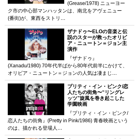
(Grease/1978) ニューヨー
ク市の中心部マンハッタンは、南北をアヴェニュー
(番街)が、東西をストリ…
ザナドゥ〜ELOの音楽と伝
説のスターが救ったオリビ
ア・ニュートン＝ジョン主
演作
『ザナドゥ』
(Xanadu/1980) 70年代半ばから80年代前半にかけて、
オリビア・ニュートン＝ジョンの人気は凄まじ…
プリティ・イン・ピンク/恋
人たちの街角〜“リングレ
ッツ”旋風を巻き起こした
学園映画
『プリティ・イン・ピンク/
恋人たちの街角』(Pretty in Pink/1986) 青春映画という
のは、描かれる登場人…