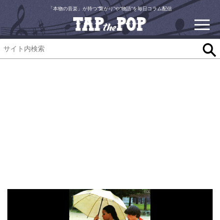
「本物の音楽」が持つ“繋がり”や“物語”を毎日コラム配信