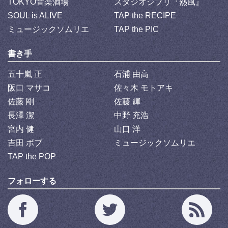
TOKYO音楽酒場
スタジオジブリ『熱風』
SOUL is ALIVE
TAP the RECIPE
ミュージックソムリエ
TAP the PIC
書き手
五十嵐 正
石浦 由高
阪口 マサコ
佐々木 モトアキ
佐藤 剛
佐藤 輝
長澤 潔
中野 充浩
宮内 健
山口 洋
吉田 ボブ
ミュージックソムリエ
TAP the POP
フォローする