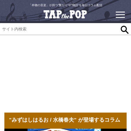
「本物の音楽」が持つ“繋がり”や“物語”を毎日コラム配信
"みずはしはるお / 水橋春夫" が登場するコラム