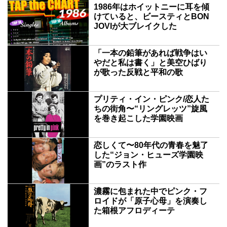
1986年はホイットニーに耳を傾
けていると、ビースティとBON
JOVIが大ブレイクした
「一本の鉛筆があれば戦争はい
やだと私は書く」と美空ひばり
が歌った反戦と平和の歌
プリティ・イン・ピンク/恋人た
ちの街角〜“リングレッツ”旋風
を巻き起こした学園映画
恋しくて〜80年代の青春を魅了
した“ジョン・ヒューズ学園映
画”のラスト作
濃霧に包まれた中でピンク・フ
ロイドが「原子心母」を演奏し
た箱根アフロディーテ