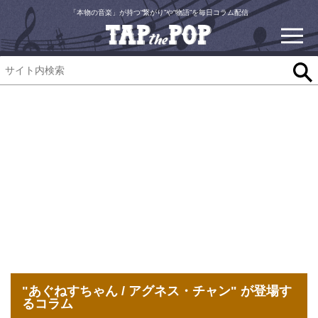
「本物の音楽」が持つ“繋がり”や“物語”を毎日コラム配信
"あぐねすちゃん / アグネス・チャン" が登場す
るコラム