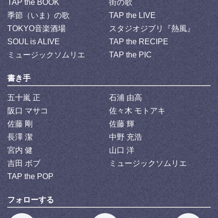
TAP the BOOK
街の歌
季節（いま）の歌
TAP the LIVE
TOKYO音楽酒場
スタジオジブリ『熱風』
SOUL is ALIVE
TAP the RECIPE
ミュージックソムリエ
TAP the PIC
書き手
五十嵐 正
石浦 由高
阪口 マサコ
佐々木 モトアキ
佐藤 剛
佐藤 輝
長澤 潔
中野 充浩
宮内 健
山口 洋
吉田 ボブ
ミュージックソムリエ
TAP the POP
フォローする