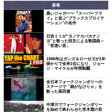
新着
黒いジャガー〜『スーパーフラ
イ』と並ぶ“ブラックスプロイテ
ーション”の名作
日吉ミミが”ヨノナカバカナノ
ヨ”と歌った回文による歌謡曲～
「世迷い言」
1988年はガンズ＆ローゼズが1年
掛かりで全米1位になり、ジョー
ジ・マイケルが年間制覇
全日本フォークジャンボリーの
ステージで「銭がなけりゃ」を
歌った高田渡
中津川でフォークジャンボリー
を始めて終わらせた笠木透の言