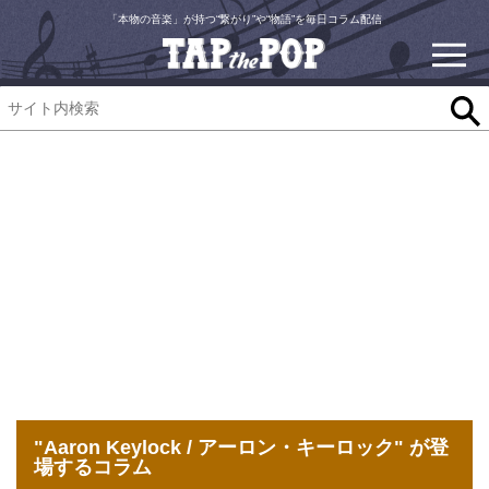
「本物の音楽」が持つ“繋がり”や“物語”を毎日コラム配信
"Aaron Keylock / アーロン・キーロック" が登
場するコラム