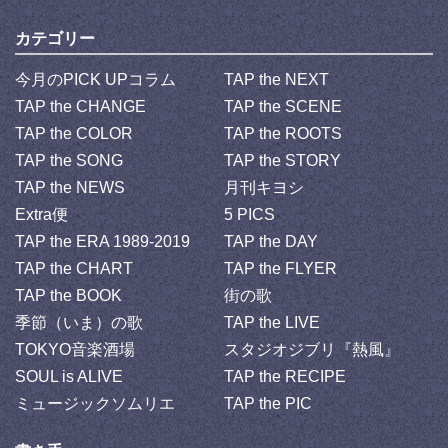
カテゴリー
今月のPICK UPコラム
TAP the NEXT
TAP the CHANGE
TAP the SCENE
TAP the COLOR
TAP the ROOTS
TAP the SONG
TAP the STORY
TAP the NEWS
月刊キヨシ
Extra便
5 PICS
TAP the ERA 1989-2019
TAP the DAY
TAP the CHART
TAP the FLYER
TAP the BOOK
街の歌
季節（いま）の歌
TAP the LIVE
TOKYO音楽酒場
スタジオジブリ『熱風』
SOUL is ALIVE
TAP the RECIPE
ミュージックソムリエ
TAP the PIC