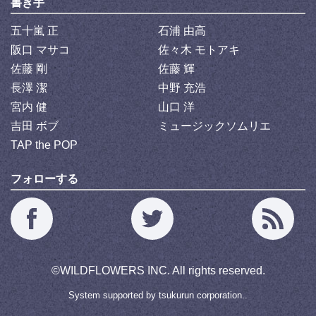
書き手
五十嵐 正
石浦 由高
阪口 マサコ
佐々木 モトアキ
佐藤 剛
佐藤 輝
長澤 潔
中野 充浩
宮内 健
山口 洋
吉田 ボブ
ミュージックソムリエ
TAP the POP
フォローする
©
WILDFLOWERS INC.
All rights reserved.
System supported by
tsukurun corporation..