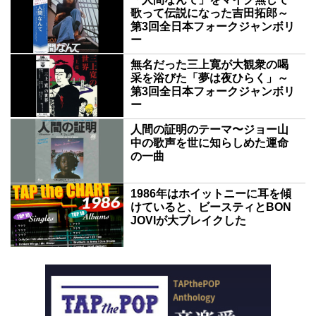
歌って伝説になった吉田拓郎～
第3回全日本フォークジャンボリ
ー
無名だった三上寛が大観衆の喝
采を浴びた「夢は夜ひらく」～
第3回全日本フォークジャンボリ
ー
人間の証明のテーマ〜ジョー山
中の歌声を世に知らしめた運命
の一曲
1986年はホイットニーに耳を傾
けていると、ビースティとBON
JOVIが大ブレイクした