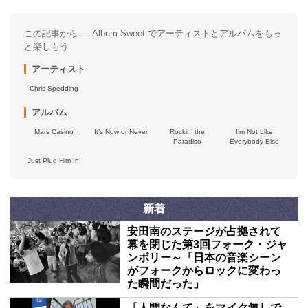
この記事から — Album Sweet でアーティストとアルバムをもっ
と楽しもう
アーティスト
Chris Spedding
アルバム
Mars Casino
It’s Now or Never
Rockin’ the
I’m Not Like
Paradiso
Everybody Else
Just Plug Him In!
新着
安田南のステージが占拠されて
幕を閉じた第3回フォーク・ジャ
ンボリー～「日本の音楽シーン
がフォークからロックに変わっ
た瞬間だった」
「人間なんて」をマイク無しで