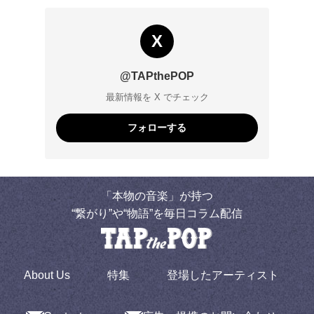
X
@TAPthePOP
最新情報を X でチェック
フォローする
「本物の音楽」が持つ
“繋がり”や“物語”を毎日コラム配信
About Us
特集
登場したアーティスト