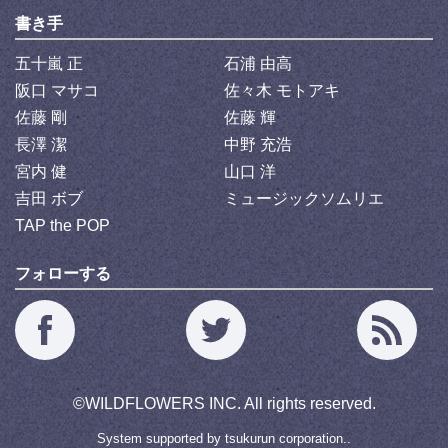
書き手
五十嵐 正
石浦 由高
阪口 マサコ
佐々木 モトアキ
佐藤 剛
佐藤 輝
長澤 潔
中野 充浩
宮内 健
山口 洋
吉田 ボブ
ミュージックソムリエ
TAP the POP
フォローする
©
WILDFLOWERS INC.
All rights reserved.
System supported by
tsukurun corporation..