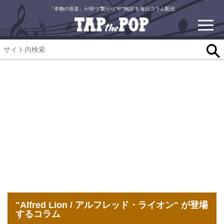
「本物の音楽」が持つ“繋がり”や“物語”を毎日コラム配信
"Alfred Lion / アルフレッド・ライオン" が登場
するコラム