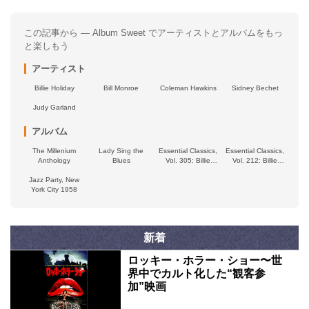
この記事から — Album Sweet でアーティストとアルバムをもっ
と楽しもう
アーティスト
Billie Holiday
Bill Monroe
Coleman Hawkins
Sidney Bechet
Judy Garland
アルバム
The Millenium
Lady Sing the
Essential Classics,
Essential Classics,
Anthology
Blues
Vol. 305: Billie
Vol. 212: Billie
Holiday Orchestra
Holiday
Jazz Party, New
York City 1958
新着
ロッキー・ホラー・ショー〜世
界中でカルト化した“観客参
加”映画