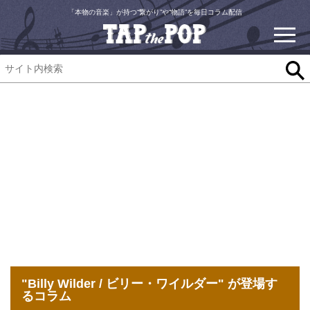
「本物の音楽」が持つ“繋がり”や“物語”を毎日コラム配信
"Billy Wilder / ビリー・ワイルダー" が登場す
るコラム