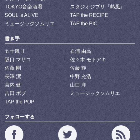
TOKYO音楽酒場
スタジオジブリ『熱風』
SOUL is ALIVE
TAP the RECIPE
ミュージックソムリエ
TAP the PIC
書き手
五十嵐 正
石浦 由高
阪口 マサコ
佐々木 モトアキ
佐藤 剛
佐藤 輝
長澤 潔
中野 充浩
宮内 健
山口 洋
吉田 ボブ
ミュージックソムリエ
TAP the POP
フォローする