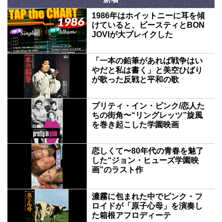
1986年はホイットニーに耳を傾
けていると、ビースティとBON
JOVIが大ブレイクした
「一本の鉛筆があれば戦争はい
やだと私は書く」と美空ひばり
が歌った反戦と平和の歌
プリティ・イン・ピンク/恋人た
ちの街角〜“リングレッツ”旋風
を巻き起こした学園映画
恋しくて〜80年代の青春を魅了
した“ジョン・ヒューズ学園映
画”のラスト作
濃霧に包まれた中でピンク・フ
ロイドが「原子心母」を演奏し
た箱根アフロディーテ