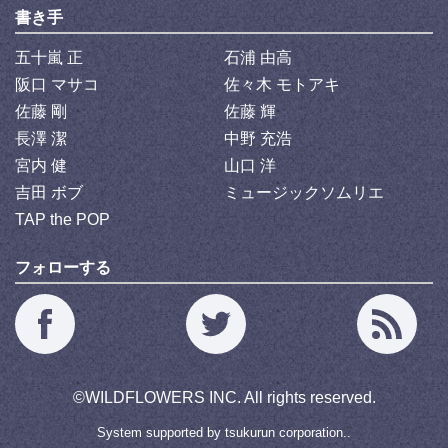
書き手
五十嵐 正
石浦 由高
阪口 マサコ
佐々木 モトアキ
佐藤 剛
佐藤 輝
長澤 潔
中野 充浩
宮内 健
山口 洋
吉田 ボブ
ミュージックソムリエ
TAP the POP
フォローする
©
WILDFLOWERS INC.
All rights reserved.
System supported by
tsukurun corporation..