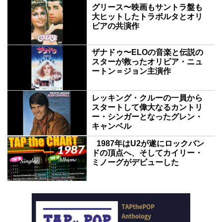
グリース〜映画もサントラ盤も
大ヒットしたトラボルタとオリ
ビアの共演作
ザナドゥ〜ELOの音楽と伝説の
スターが救ったオリビア・ニュ
ートン＝ジョン主演作
レッキング・クルーの一員から
スタートして偉大なるカントリ
ー・シンガーとなったグレン・
キャンベル
1987年はU2が遂にロックバン
ドの頂点へ、そしてカイリー・
ミノーグがデビューした