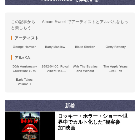
この記事から — Album Sweet でアーティストとアルバムをもっ
と楽しもう
アーティスト
George Harrison
Barry Manilow
Blake Shelton
Gerry Rafferty
アルバム
50th Anniversary
1992-04-06: Royal
With The Beatles
The Apple Years
Collection: 1970
Albert Hall,
and Without
1968–75
London, UK
Early Takes,
Volume 1
新着
ロッキー・ホラー・ショー〜世
界中でカルト化した“観客参
加”映画