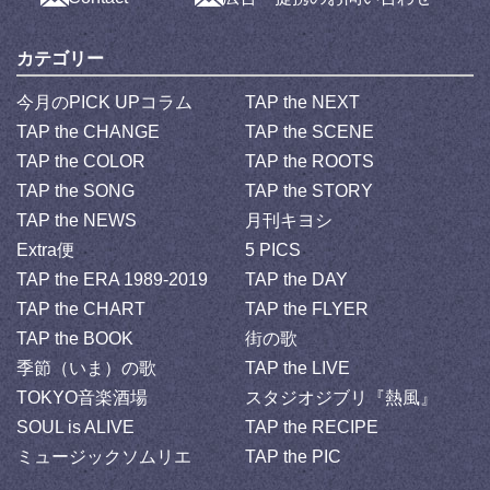
カテゴリー
今月のPICK UPコラム
TAP the NEXT
TAP the CHANGE
TAP the SCENE
TAP the COLOR
TAP the ROOTS
TAP the SONG
TAP the STORY
TAP the NEWS
月刊キヨシ
Extra便
5 PICS
TAP the ERA 1989-2019
TAP the DAY
TAP the CHART
TAP the FLYER
TAP the BOOK
街の歌
季節（いま）の歌
TAP the LIVE
TOKYO音楽酒場
スタジオジブリ『熱風』
SOUL is ALIVE
TAP the RECIPE
ミュージックソムリエ
TAP the PIC