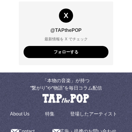
X
@TAPthePOP
最新情報を X でチェック
フォローする
「本物の音楽」が持つ
“繋がり”や“物語”を毎日コラム配信
About Us
特集
登場したアーティスト
Contact
広告・提携のお問い合わせ