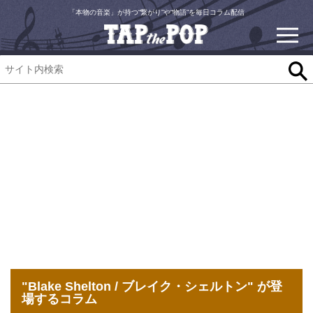
「本物の音楽」が持つ“繋がり”や“物語”を毎日コラム配信
"Blake Shelton / ブレイク・シェルトン" が登
場するコラム