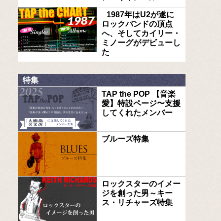
1987年はU2が遂に
ロックバンドの頂点
へ、そしてカイリー・
ミノーグがデビューし
た
特集
TAP the POP 【音楽
愛】特設ページ〜支援
してくれたメンバー
ブルーズ特集
ロックスターのイメー
ジを創った男～キー
ス・リチャーズ特集