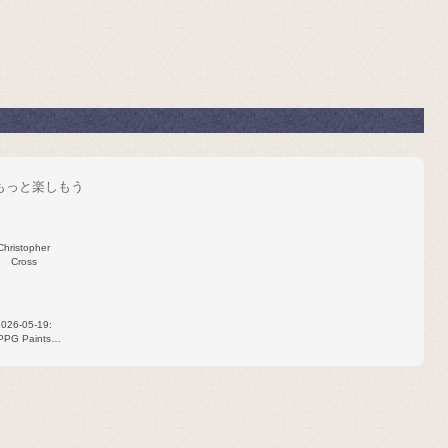
をもっと楽しもう
Christopher
Cross
2026‐05‐19:
PPG Paints
Arena,
ttsburgh, PA,
USA