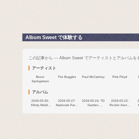
Album Sweet で体験する
この記事から — Album Sweet でアーティストとアルバム
アーティスト
Bruce
The Buggles
Paul McCartney
Pink Floyd
Springsteen
アルバム
2026‑05‑30:
2026‐05‐27:
2026‑05‑24: TD
2026‐05‐22:
Xfinity Mobile
Nationals Park,
Garden,
Rocket Arena,
Arena,
Washington,
Boston, MA,
Cleveland, OH,
Philadelphia,
DC, USA
USA
USA
Pi
PA, USA