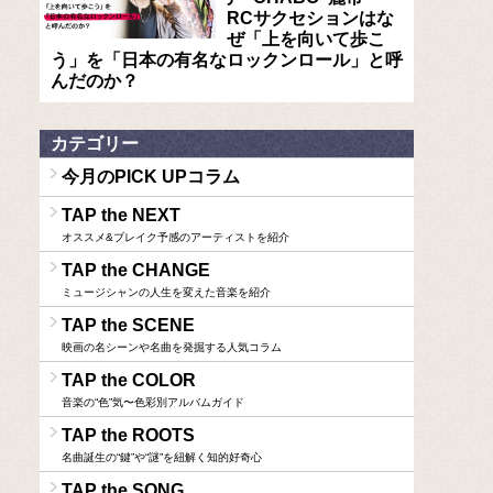
RCサクセションはな
ぜ「上を向いて歩こ
う」を「日本の有名なロックンロール」と呼
んだのか？
カテゴリー
今月のPICK UPコラム
TAP the NEXT
オススメ&ブレイク予感のアーティストを紹介
TAP the CHANGE
ミュージシャンの人生を変えた音楽を紹介
TAP the SCENE
映画の名シーンや名曲を発掘する人気コラム
TAP the COLOR
音楽の“色”気〜色彩別アルバムガイド
TAP the ROOTS
名曲誕生の“鍵”や“謎”を紐解く知的好奇心
TAP the SONG