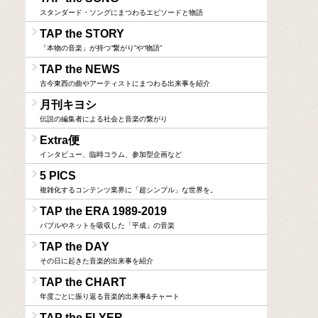
スタンダード・ソングにまつわるエピソードと物語
TAP the STORY
「本物の音楽」が持つ“繋がり”や“物語”
TAP the NEWS
古今東西の曲やアーティストにまつわる出来事を紹介
月刊キヨシ
伝説の編集者による社会と音楽の繋がり
Extra便
インタビュー、臨時コラム、参加型企画など
5 PICS
複雑化するコンテンツ業界に「超シンプル」な世界を。
TAP the ERA 1989-2019
バブルやネットを吸収した「平成」の音楽
TAP the DAY
その日に起きた音楽的出来事を紹介
TAP the CHART
年度ごとに振り返る音楽的出来事&チャート
TAP the FLYER