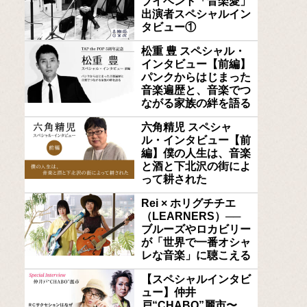
ブイベント「音楽愛」
出演者スペシャルイン
タビュー①
松重 豊 スペシャル・
インタビュー【前編】
パンクからはじまった
音楽遍歴と、音楽でつ
ながる家族の絆を語る
六角精児 スペシャ
ル・インタビュー【前
編】僕の人生は、音楽
と酒と下北沢の街によ
って耕された
Rei × ホリグチチエ
（LEARNERS）──
ブルーズやロカビリー
が「世界で一番オシャ
レな音楽」に聴こえる
【スペシャルインタビ
ュー】仲井
戸“CHABO”麗市〜