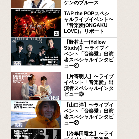
ケンのブルース
TAP the POPスペシ
ャルライブイベント〜
『音楽愛(ONGAKU
LOVE)』リポート
【野村太一(Yellow
Studs)】〜ライブイ
ベント「音楽愛」出演
者スペシャルインタビ
ュー④
【片寄明人】〜ライブ
イベント「音楽愛」出
演者スペシャルインタ
ビュー③
【山口洋】〜ライブイ
ベント「音楽愛」出演
者スペシャルインタビ
ュー②
【冷牟田竜之】〜ライ