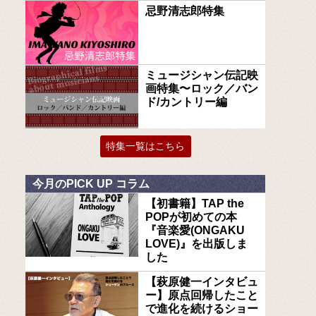
忌野清志郎特集
ミュージシャン伝記映
画特集〜ロック／バン
ド/カントリー編
特集一覧はこちら
今月のPICK UP コラム
【初書籍】TAP the
POPが初めての本
『音楽愛(ONGAKU
LOVE)』を出版しま
した
【萩原健一インタビュ
ー】原点回帰したこと
で進化を続けるショー