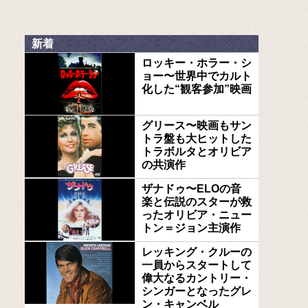
新着
ロッキー・ホラー・シ
ョー〜世界中でカルト
化した“観客参加”映画
グリース〜映画もサン
トラ盤も大ヒットした
トラボルタとオリビア
の共演作
ザナドゥ〜ELOの音
楽と伝説のスターが救
ったオリビア・ニュー
トン＝ジョン主演作
レッキング・クルーの
一員からスタートして
偉大なるカントリー・
シンガーとなったグレ
ン・キャンベル