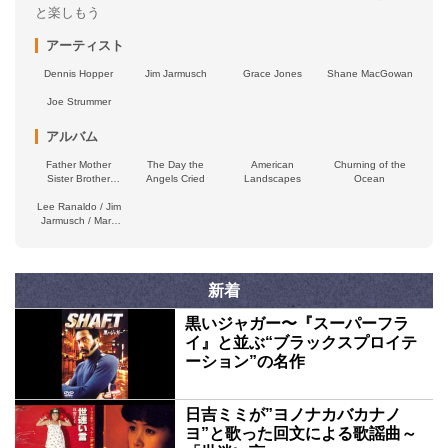
と楽しもう
アーティスト
Dennis Hopper
Jim Jarmusch
Grace Jones
Shane MacGowan
Joe Strummer
アルバム
Father Mother
The Day the
American
Churning of the
Sister Brother
Angels Cried
Landscapes
Ocean
(Original Music
Lee Ranaldo / Jim
From The Film)
Jarmusch / Marc
Urselli / Balázs
Pándi
新着
黒いジャガー〜『スーパーフラ
イ』と並ぶ“ブラックスプロイテ
ーション”の名作
日吉ミミが”ヨノナカバカナノ
ヨ”と歌った回文による歌謡曲～