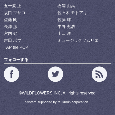
五十嵐 正
石浦 由高
阪口 マサコ
佐々木 モトアキ
佐藤 剛
佐藤 輝
長澤 潔
中野 充浩
宮内 健
山口 洋
吉田 ボブ
ミュージックソムリエ
TAP the POP
フォローする
©
WILDFLOWERS INC.
All rights reserved.
System supported by
tsukurun corporation..