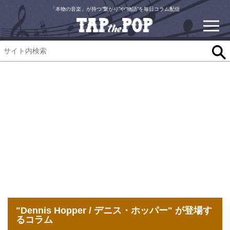
「本物の音楽」が持つ“繋がり”や“物語”を毎日コラム配信
"Dennis Hopper / デニス・ホッパー" が登場す
るコラム