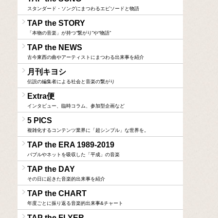
スタンダード・ソングにまつわるエピソードと物語
TAP the STORY
「本物の音楽」が持つ“繋がり”や“物語”
TAP the NEWS
古今東西の曲やアーティストにまつわる出来事を紹介
月刊キヨシ
伝説の編集者による社会と音楽の繋がり
Extra便
インタビュー、臨時コラム、参加型企画など
5 PICS
複雑化するコンテンツ業界に「超シンプル」な世界を。
TAP the ERA 1989-2019
バブルやネットを吸収した「平成」の音楽
TAP the DAY
その日に起きた音楽的出来事を紹介
TAP the CHART
年度ごとに振り返る音楽的出来事&チャート
TAP the FLYER