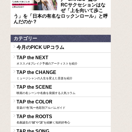
RCサクセションはな
ぜ「上を向いて歩こ
う」を「日本の有名なロックンロール」と呼
んだのか？
カテゴリー
今月のPICK UPコラム
TAP the NEXT
オススメ&ブレイク予感のアーティストを紹介
TAP the CHANGE
ミュージシャンの人生を変えた音楽を紹介
TAP the SCENE
映画の名シーンや名曲を発掘する人気コラム
TAP the COLOR
音楽の“色”気〜色彩別アルバムガイド
TAP the ROOTS
名曲誕生の“鍵”や“謎”を紐解く知的好奇心
TAP the SONG