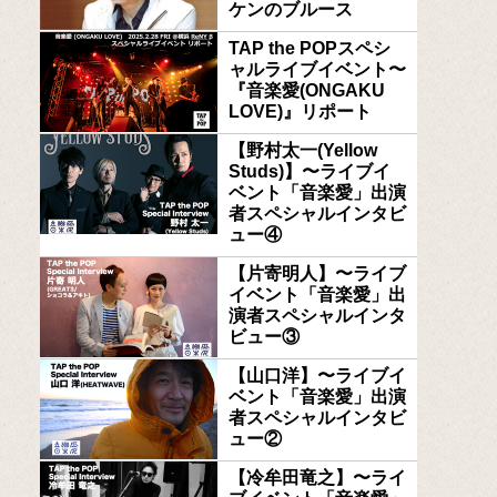
ケンのブルース
TAP the POPスペシ
ャルライブイベント〜
『音楽愛(ONGAKU
LOVE)』リポート
【野村太一(Yellow
Studs)】〜ライブイ
ベント「音楽愛」出演
者スペシャルインタビ
ュー④
【片寄明人】〜ライブ
イベント「音楽愛」出
演者スペシャルインタ
ビュー③
【山口洋】〜ライブイ
ベント「音楽愛」出演
者スペシャルインタビ
ュー②
【冷牟田竜之】〜ライ