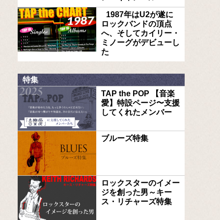
1987年はU2が遂に
ロックバンドの頂点
へ、そしてカイリー・
ミノーグがデビューし
た
特集
TAP the POP 【音楽
愛】特設ページ〜支援
してくれたメンバー
ブルーズ特集
ロックスターのイメー
ジを創った男～キー
ス・リチャーズ特集