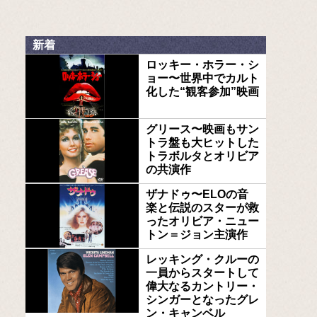
新着
ロッキー・ホラー・シ
ョー〜世界中でカルト
化した“観客参加”映画
グリース〜映画もサン
トラ盤も大ヒットした
トラボルタとオリビア
の共演作
ザナドゥ〜ELOの音
楽と伝説のスターが救
ったオリビア・ニュー
トン＝ジョン主演作
レッキング・クルーの
一員からスタートして
偉大なるカントリー・
シンガーとなったグレ
ン・キャンベル