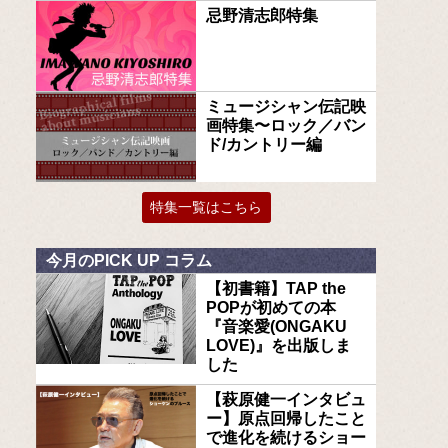
忌野清志郎特集
ミュージシャン伝記映
画特集〜ロック／バン
ド/カントリー編
特集一覧はこちら
今月のPICK UP コラム
【初書籍】TAP the
POPが初めての本
『音楽愛(ONGAKU
LOVE)』を出版しま
した
【萩原健一インタビュ
ー】原点回帰したこと
で進化を続けるショー