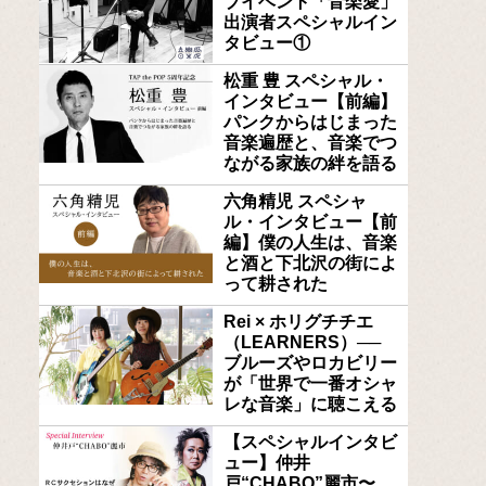
ブイベント「音楽愛」
出演者スペシャルイン
タビュー①
松重 豊 スペシャル・
インタビュー【前編】
パンクからはじまった
音楽遍歴と、音楽でつ
ながる家族の絆を語る
六角精児 スペシャ
ル・インタビュー【前
編】僕の人生は、音楽
と酒と下北沢の街によ
って耕された
Rei × ホリグチチエ
（LEARNERS）──
ブルーズやロカビリー
が「世界で一番オシャ
レな音楽」に聴こえる
【スペシャルインタビ
ュー】仲井
戸“CHABO”麗市〜