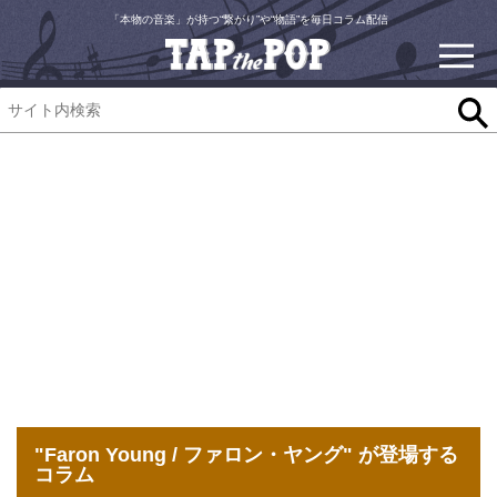
「本物の音楽」が持つ“繋がり”や“物語”を毎日コラム配信
"Faron Young / ファロン・ヤング" が登場する
コラム