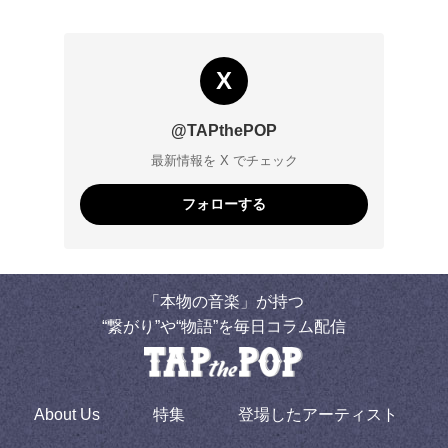
X
@TAPthePOP
最新情報を X でチェック
フォローする
「本物の音楽」が持つ
“繋がり”や“物語”を毎日コラム配信
About Us
特集
登場したアーティスト