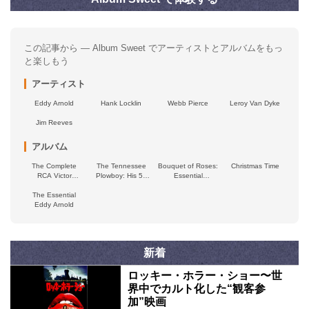
この記事から — Album Sweet でアーティストとアルバムをもっ
と楽しもう
アーティスト
Eddy Arnold
Hank Locklin
Webb Pierce
Leroy Van Dyke
Jim Reeves
アルバム
The Complete
The Tennessee
Bouquet of Roses:
Christmas Time
RCA Victor
Plowboy: His 59
Essential
Christmas
Finest 1944-1955
Collection
The Essential
Recordings
Eddy Arnold
新着
ロッキー・ホラー・ショー〜世
界中でカルト化した“観客参
加”映画