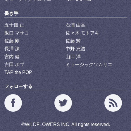
書き手
五十嵐 正
石浦 由高
阪口 マサコ
佐々木 モトアキ
佐藤 剛
佐藤 輝
長澤 潔
中野 充浩
宮内 健
山口 洋
吉田 ボブ
ミュージックソムリエ
TAP the POP
フォローする
©
WILDFLOWERS INC.
All rights reserved.