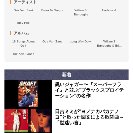
アーティスト
Gus Van Sant
Ewan McGregor
William S.
Underworld
Burroughs
Iggy Pop
アルバム
18 Songs About
Gus Van Sant
Long Way Down
William S.
Golf
Burroughs & Brion
Gysin
The Acid Lands
新着
黒いジャガー〜『スーパーフラ
イ』と並ぶ“ブラックスプロイテ
ーション”の名作
日吉ミミが”ヨノナカバカナノ
ヨ”と歌った回文による歌謡曲～
「世迷い言」