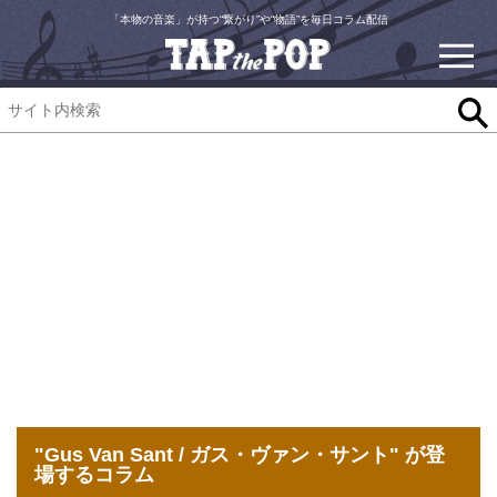
「本物の音楽」が持つ“繋がり”や“物語”を毎日コラム配信
"Gus Van Sant / ガス・ヴァン・サント" が登
場するコラム