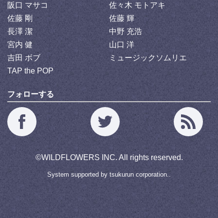
阪口 マサコ
佐々木 モトアキ
佐藤 剛
佐藤 輝
長澤 潔
中野 充浩
宮内 健
山口 洋
吉田 ボブ
ミュージックソムリエ
TAP the POP
フォローする
©
WILDFLOWERS INC.
All rights reserved.
System supported by
tsukurun corporation..