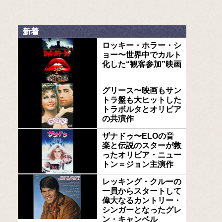
新着
ロッキー・ホラー・シ
ョー〜世界中でカルト
化した“観客参加”映画
グリース〜映画もサン
トラ盤も大ヒットした
トラボルタとオリビア
の共演作
ザナドゥ〜ELOの音
楽と伝説のスターが救
ったオリビア・ニュー
トン＝ジョン主演作
レッキング・クルーの
一員からスタートして
偉大なるカントリー・
シンガーとなったグレ
ン・キャンベル