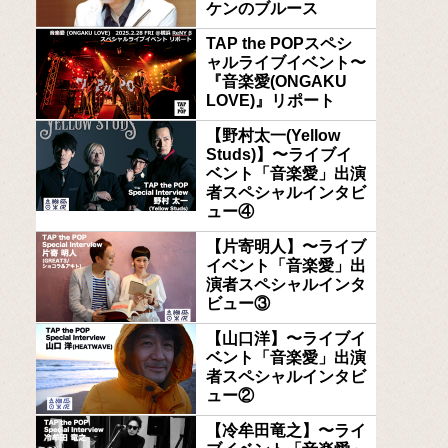
ケンのブルース
TAP the POPスペシ
ャルライブイベント〜
『音楽愛(ONGAKU
LOVE)』リポート
【野村太一(Yellow
Studs)】〜ライブイ
ベント「音楽愛」出演
者スペシャルインタビ
ュー④
【片寄明人】〜ライブ
イベント「音楽愛」出
演者スペシャルインタ
ビュー③
【山口洋】〜ライブイ
ベント「音楽愛」出演
者スペシャルインタビ
ュー②
【冷牟田竜之】〜ライ