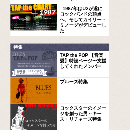
1987年はU2が遂に
ロックバンドの頂点
へ、そしてカイリー・
ミノーグがデビューし
た
特集
TAP the POP 【音楽
愛】特設ページ〜支援
してくれたメンバー
ブルーズ特集
ロックスターのイメー
ジを創った男～キー
ス・リチャーズ特集