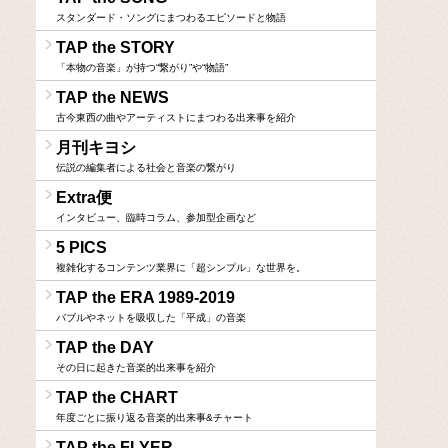
スタンダード・ソングにまつわるエピソードと物語
TAP the STORY
「本物の音楽」が持つ“繋がり”や“物語”
TAP the NEWS
古今東西の曲やアーティストにまつわる出来事を紹介
月刊キヨシ
伝説の編集者による社会と音楽の繋がり
Extra便
インタビュー、臨時コラム、参加型企画など
5 PICS
複雑化するコンテンツ業界に「超シンプル」な世界を。
TAP the ERA 1989-2019
バブルやネットを吸収した「平成」の音楽
TAP the DAY
その日に起きた音楽的出来事を紹介
TAP the CHART
年度ごとに振り返る音楽的出来事&チャート
TAP the FLYER