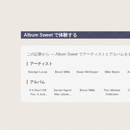
Album Sweet で体験する
この記事から — Album Sweet でアーティストとアルバム
アーティスト
George Lucas
Bruce Willis
Ewan McGregor
Mike Myers
A
アルバム
If It Don’t Kill
Secret Agent
Bruce Willis
The Ultimate
C
You, It Just
Man (James
Collection
Makes You
Bond Is Back)
Stronger