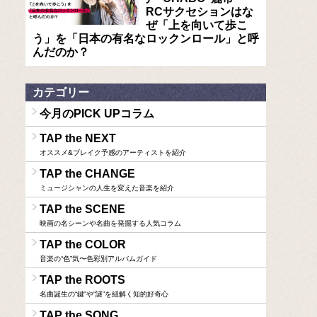
RCサクセションはな
ぜ「上を向いて歩こ
う」を「日本の有名なロックンロール」と呼
んだのか？
カテゴリー
今月のPICK UPコラム
TAP the NEXT
オススメ&ブレイク予感のアーティストを紹介
TAP the CHANGE
ミュージシャンの人生を変えた音楽を紹介
TAP the SCENE
映画の名シーンや名曲を発掘する人気コラム
TAP the COLOR
音楽の“色”気〜色彩別アルバムガイド
TAP the ROOTS
名曲誕生の“鍵”や“謎”を紐解く知的好奇心
TAP the SONG