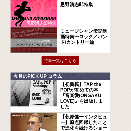
忌野清志郎特集
ミュージシャン伝記映
画特集〜ロック／バン
ド/カントリー編
特集一覧はこちら
今月のPICK UP コラム
【初書籍】TAP the
POPが初めての本
『音楽愛(ONGAKU
LOVE)』を出版しま
した
【萩原健一インタビュ
ー】原点回帰したこと
で進化を続けるショー