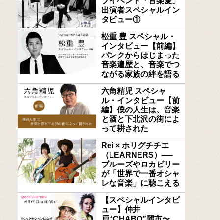
ブイベント「音楽愛」
出演者スペシャルイン
タビュー①
松重 豊 スペシャル・
インタビュー【前編】
パンクからはじまった
音楽遍歴と、音楽でつ
ながる家族の絆を語る
六角精児 スペシャ
ル・インタビュー【前
編】僕の人生は、音楽
と酒と下北沢の街によ
って耕された
Rei × ホリグチチエ
（LEARNERS）──
ブルーズやロカビリー
が「世界で一番オシャ
レな音楽」に聴こえる
【スペシャルインタビ
ュー】仲井
戸“CHABO”麗市〜